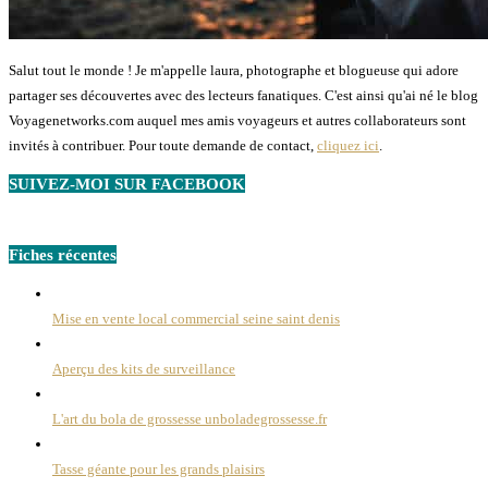
Salut tout le monde ! Je m'appelle laura, photographe et blogueuse qui adore
partager ses découvertes avec des lecteurs fanatiques. C'est ainsi qu'ai né le blog
Voyagenetworks.com auquel mes amis voyageurs et autres collaborateurs sont
invités à contribuer. Pour toute demande de contact,
cliquez ici
.
SUIVEZ-MOI SUR FACEBOOK
Fiches récentes
Mise en vente local commercial seine saint denis
Aperçu des kits de surveillance
L'art du bola de grossesse unboladegrossesse.fr
Tasse géante pour les grands plaisirs