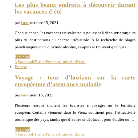
Les plus beaux endroits à découvrir durant
les vacances d’été
par
laura
octobre 15, 2021
Chaque année, les vacances estivales nous poussent à découvrir toujours
plus de destinations au charme irrésistible. À la recherche de plages
paradisiaques et de quiétude absolue, ci-après se trouvent quelques …
Lire plus
3
Facebook
Twitter
Pinterest
Linkedin
Email
Europe
Voyage : tour d’horizon sur la carte
européenne d’assurance maladie
par
laura
août 15, 2021
Plusieurs raisons incitent les touristes à voyager sur le territoire
européen. Certains viennent dans le Vieux continent pour l’attractivité
touristique des pays, tandis que d’autres se déplacent pour étudier ou …
Lire plus
4
Facebook
Twitter
Pinterest
Linkedin
Email