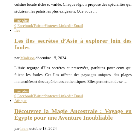
cuisine locale riche et variée. Chaque région propose des spécialités qui
séduisent les palais les plus exigeants. Que vous …
Lire plus
0
Facebook
Twitter
Pinterest
Linkedin
Email
Îles
Les îles secrètes d’Asie à explorer loin des
foules
par
Mialisoa
décembre 15, 2024
L’Asie regorge d’îles secrètes et préservées, parfaites pour ceux qui
fuient les foules. Ces îles offrent des paysages uniques, des plages
immaculées et des expériences authentiques. Elles permettent de se …
Lire plus
0
Facebook
Twitter
Pinterest
Linkedin
Email
Afrique
Découvrez la Magie Ancestrale : Voyage en
Égypte pour une Aventure Inoubliable
par
laura
octobre 18, 2024