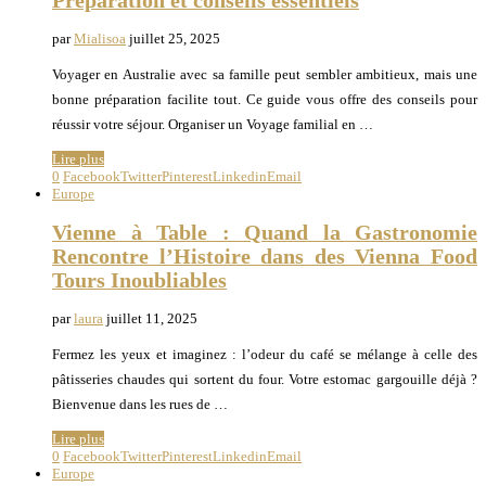
Préparation et conseils essentiels
par
Mialisoa
juillet 25, 2025
Voyager en Australie avec sa famille peut sembler ambitieux, mais une
bonne préparation facilite tout. Ce guide vous offre des conseils pour
réussir votre séjour. Organiser un Voyage familial en …
Lire plus
0
Facebook
Twitter
Pinterest
Linkedin
Email
Europe
Vienne à Table : Quand la Gastronomie
Rencontre l’Histoire dans des Vienna Food
Tours Inoubliables
par
laura
juillet 11, 2025
Fermez les yeux et imaginez : l’odeur du café se mélange à celle des
pâtisseries chaudes qui sortent du four. Votre estomac gargouille déjà ?
Bienvenue dans les rues de …
Lire plus
0
Facebook
Twitter
Pinterest
Linkedin
Email
Europe