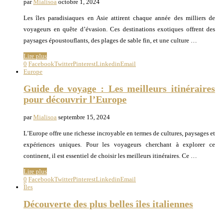
par
Mialisoa
octobre 1, 2024
Les îles paradisiaques en Asie attirent chaque année des milliers de
voyageurs en quête d’évasion. Ces destinations exotiques offrent des
paysages époustouflants, des plages de sable fin, et une culture …
Lire plus
0
Facebook
Twitter
Pinterest
Linkedin
Email
Europe
Guide de voyage : Les meilleurs itinéraires
pour découvrir l’Europe
par
Mialisoa
septembre 15, 2024
L’Europe offre une richesse incroyable en termes de cultures, paysages et
expériences uniques. Pour les voyageurs cherchant à explorer ce
continent, il est essentiel de choisir les meilleurs itinéraires. Ce …
Lire plus
0
Facebook
Twitter
Pinterest
Linkedin
Email
Îles
Découverte des plus belles îles italiennes