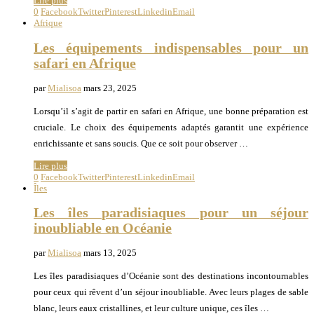
Lire plus
0
Facebook
Twitter
Pinterest
Linkedin
Email
Afrique
Les équipements indispensables pour un
safari en Afrique
par
Mialisoa
mars 23, 2025
Lorsqu’il s’agit de partir en safari en Afrique, une bonne préparation est
cruciale. Le choix des équipements adaptés garantit une expérience
enrichissante et sans soucis. Que ce soit pour observer …
Lire plus
0
Facebook
Twitter
Pinterest
Linkedin
Email
Îles
Les îles paradisiaques pour un séjour
inoubliable en Océanie
par
Mialisoa
mars 13, 2025
Les îles paradisiaques d’Océanie sont des destinations incontournables
pour ceux qui rêvent d’un séjour inoubliable. Avec leurs plages de sable
blanc, leurs eaux cristallines, et leur culture unique, ces îles …