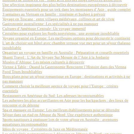
Une sélection inspirante des plus belles destinations européennes à découvrir
Équipements essentiels pour un trek dans les montagnes d’Asie : guide complet
3 semaines au Vietnam en famille : itinéraire et budget à prévoir
Voyage en Toscane : entre villages médiévaux, collines et art de vivre
Gastronomie australienne: Les spécialités à ne pas manquer
Cultures d’Amérique Centrale: Un voyage immersif
Croisières pour explorer les fjords norvégiens : une aventure inoubliable
Voyage organisé en Europe: Les meilleures options pour découvrir le continent
L’art de choisir son hôtel avec chambre terrasse vue mer pour un séjour thalasso
inoubliable
Organiser un voyage en famille en Australie : Préparation et conseils essentiels
Shanti Travel : L’Art du Voyage Sur Mesure de l’Asie à la Jordanie
Musées d’Afrique: Les trésors culturels à découvrir
Vienne à Table : Quand la Gastronomie Rencontre l’Histoire dans des Vienna
Food Tours Inoubliables
Bons plans pour un séjour romantique en Europe : destinations et activités à ne
pas manquer
Comment choisir la meilleure agence de voyage pour l’Europe : critères
essentiels
Restaurants en Amérique du Sud: Les adresses incontournables
Les auberges les plus accueillantes en Asie pour les backpackers : des lieux de
rencontre et de détente
Spa et massage en Europe: Les meilleurs établissements pour se détendre
Séjour dans un riad en Afrique du Nord: Une expérience authentique
Sports nautiques à pratiquer lors de votre séjour en Australie : aventures
aquatiques incontournables
Idées de voyage : Croisières de luxe en Méditerranée
Les spécialités gastronomiques à déguster en Afrique du Nord : un voyage