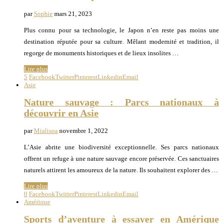
par
Sophie
mars 21, 2023
Plus connu pour sa technologie, le Japon n’en reste pas moins une
destination réputée pour sa culture. Mêlant modernité et tradition, il
regorge de monuments historiques et de lieux insolites …
Lire plus
5
Facebook
Twitter
Pinterest
Linkedin
Email
Asie
Nature sauvage : Parcs nationaux à
découvrir en Asie
par
Mialisoa
novembre 1, 2022
L’Asie abrite une biodiversité exceptionnelle. Ses parcs nationaux
offrent un refuge à une nature sauvage encore préservée. Ces sanctuaires
naturels attirent les amoureux de la nature. Ils souhaitent explorer des …
Lire plus
0
Facebook
Twitter
Pinterest
Linkedin
Email
Amérique
Sports d’aventure à essayer en Amérique