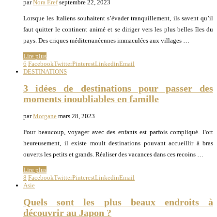
par
Nora Eref
septembre 22, 2023
Lorsque les Italiens souhaitent s’évader tranquillement, ils savent qu’il
faut quitter le continent animé et se diriger vers les plus belles îles du
pays. Des criques méditerranéennes immaculées aux villages …
Lire plus
6
Facebook
Twitter
Pinterest
Linkedin
Email
DESTINATIONS
3 idées de destinations pour passer des
moments inoubliables en famille
par
Morgane
mars 28, 2023
Pour beaucoup, voyager avec des enfants est parfois compliqué. Fort
heureusement, il existe moult destinations pouvant accueillir à bras
ouverts les petits et grands. Réaliser des vacances dans ces recoins …
Lire plus
8
Facebook
Twitter
Pinterest
Linkedin
Email
Asie
Quels sont les plus beaux endroits à
découvrir au Japon ?