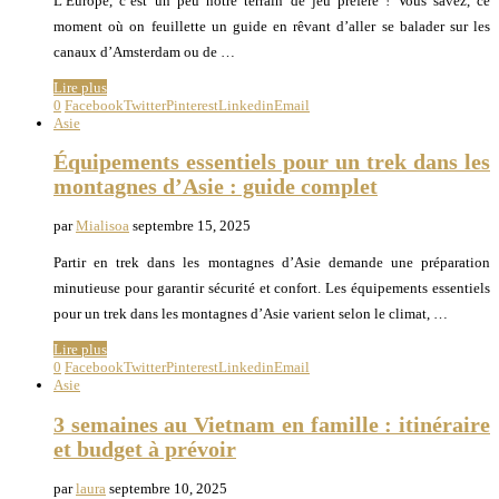
L’Europe, c’est un peu notre terrain de jeu préféré ! Vous savez, ce
moment où on feuillette un guide en rêvant d’aller se balader sur les
canaux d’Amsterdam ou de …
Lire plus
0
Facebook
Twitter
Pinterest
Linkedin
Email
Asie
Équipements essentiels pour un trek dans les
montagnes d’Asie : guide complet
par
Mialisoa
septembre 15, 2025
Partir en trek dans les montagnes d’Asie demande une préparation
minutieuse pour garantir sécurité et confort. Les équipements essentiels
pour un trek dans les montagnes d’Asie varient selon le climat, …
Lire plus
0
Facebook
Twitter
Pinterest
Linkedin
Email
Asie
3 semaines au Vietnam en famille : itinéraire
et budget à prévoir
par
laura
septembre 10, 2025