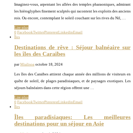
Imaginez-vous, arpentant les allées des temples pharaoniques, admirant
les hiéroglyphes finement sculptés qui racontent les exploits des anciens
rois. Ou encore, contemplant le soleil couchant sur les rives du Nil, …
Lire plus
0
Facebook
Twitter
Pinterest
Linkedin
Email
Îles
Destinations de rêve : Séjour balnéaire sur
les îles des Caraïbes
par
Mialisoa
octobre 18, 2024
Les îles des Caraïbes attirent chaque année des millions de visiteurs en
quête de soleil, de plages paradisiaques, et de paysages exotiques. Les
séjours balnéaires dans cette région offrent une …
Lire plus
0
Facebook
Twitter
Pinterest
Linkedin
Email
Îles
Îles paradisiaques: Les meilleures
destinations pour un séjour en Asie