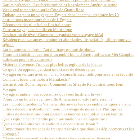
Nature préservée : Les forêts tropicales à explorer en Amérique latine
Week-end romantique sur la Côte de Granit Rose
Embarquez pour un voyage en Égypte dans le temps : explorez les 10
destinations incontournables de l’Égypte
Découverte des plus belles îles italiennes
Faire un voyage en famille en Martinique
Destination de rêve : Comment organiser votre voyage idéal
Résidences de vacances premium et abordables : le parfait équilibre pour vos
séjours
Lot de souvenirs figés : l’art du tirage groupé de photos
Pourquoi choisir la location d’un mobil-home à Brétignolles-sur-Mer Camping
Cabestan pour vos vacances ?
Visiter la Provence, l’un des plus belles régions de la France
Ce que l’on apprend pendant une classe de découvertes
Voyager en voiture avec son chat: 5 conseils essentiels pour assurer sa sécurité
Comment louer une moto à Marrakech ?
Destinations Romantiques : Comment les Sites de Rencontres nous Font
Voyager
Voyage et nature : ces accessoires qui vous facilitent la vie !
Pourquoi un hôtel en centre-ville Antananarivo est-il intéressant ?
Les incontournables du Vietnam : découvrez les sites emblématiques à visiter
3 îles à découvrir absolument pour un voyage de noces aux Philippines
3 idées de destinations pour passer des moments inoubliables en famille
Quels équipements prendre pour une randonnée en Argentine ?
Quels sont les plus beaux endroits à découvrir au Japon ?
L’importance des moyens de transport écologique dans les déplacements et les
voyages ?
Découvrir les merveilles du pays durant les vacances au Vietnam