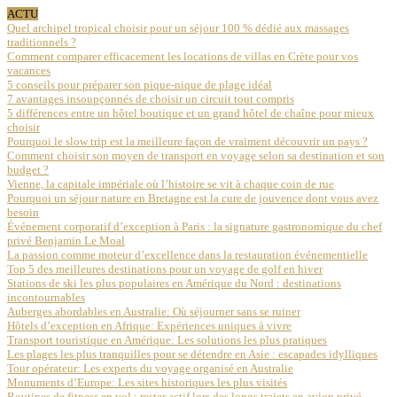
ACTU
Quel archipel tropical choisir pour un séjour 100 % dédié aux massages
traditionnels ?
Comment comparer efficacement les locations de villas en Crète pour vos
vacances
5 conseils pour préparer son pique-nique de plage idéal
7 avantages insoupçonnés de choisir un circuit tout compris
5 différences entre un hôtel boutique et un grand hôtel de chaîne pour mieux
choisir
Pourquoi le slow trip est la meilleure façon de vraiment découvrir un pays ?
Comment choisir son moyen de transport en voyage selon sa destination et son
budget ?
Vienne, la capitale impériale où l’histoire se vit à chaque coin de rue
Pourquoi un séjour nature en Bretagne est la cure de jouvence dont vous avez
besoin
Événement corporatif d’exception à Paris : la signature gastronomique du chef
privé Benjamin Le Moal
La passion comme moteur d’excellence dans la restauration événementielle
Top 5 des meilleures destinations pour un voyage de golf en hiver
Stations de ski les plus populaires en Amérique du Nord : destinations
incontournables
Auberges abordables en Australie: Où séjourner sans se ruiner
Hôtels d’exception en Afrique: Expériences uniques à vivre
Transport touristique en Amérique: Les solutions les plus pratiques
Les plages les plus tranquilles pour se détendre en Asie : escapades idylliques
Tour opérateur: Les experts du voyage organisé en Australie
Monuments d’Europe: Les sites historiques les plus visités
Routines de fitness en vol : rester actif lors des longs trajets en avion privé