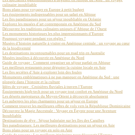
culinaire inoubliable
Bons plans pour voyager en Europe à petit budget
Les équipements indispensables pour un safari en Afrique
Les îles paradisiaques pour un séjour inoubliable en Océanie
Explorez les musées d’art contemporain en Amérique du Sud
Découvrez les traditions culinaires uniques d’Afrique de l’Ouest
Les monuments historiques les plus impressionnants d’Europe
Pourquoi voyager pendant vos règles ?
Musées d’histoire naturelle à visiter en Amérique centrale : un voyage au cœur
de la biodiversité
Les destinations incontournables pour un road trip en Australie
Musées insolites à découvrir en Amérique du Nord
Guide de voyage : Comment organiser un séjour parfait en Afrique
Les meilleurs restaurants pour déguster la cuisine locale en Asie
Les îles secrètes d’Asie à explorer loin des foules
Monuments emblématiques à ne pas manquer en Amérique du Sud : une
plongée dans l’histoire et la culture
Idées de voyage : Croisières fluviales à travers l’Europe
Équipements high-tech pour un voyage tout confort en Amérique du Nord
Les déserts majestueux du Moyen-Orient à découvrir absolument
Les auberges les plus charmantes pour un séjour en Europe
Comment trouver les meilleures offres de vols vers la République Dominicaine
Découvrez la Magie Ancestrale : Voyage en Égypte pour une Aventure
Inoubliable
Destinations de rêve : Séjour balnéaire sur les îles des Caraïbes
Îles paradisiaques: Les meilleures destinations pour un séjour en Asie
Bons plans pour un voyage en solo en Asie
Guide de voyage : Les meilleurs itinéraires pour découvrir l’Europe