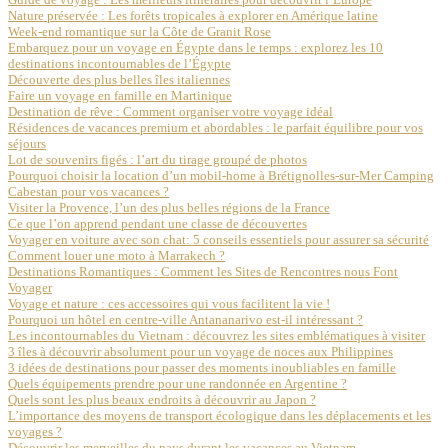
Nature préservée : Les forêts tropicales à explorer en Amérique latine
Week-end romantique sur la Côte de Granit Rose
Embarquez pour un voyage en Égypte dans le temps : explorez les 10
destinations incontournables de l’Égypte
Découverte des plus belles îles italiennes
Faire un voyage en famille en Martinique
Destination de rêve : Comment organiser votre voyage idéal
Résidences de vacances premium et abordables : le parfait équilibre pour vos
séjours
Lot de souvenirs figés : l’art du tirage groupé de photos
Pourquoi choisir la location d’un mobil-home à Brétignolles-sur-Mer Camping
Cabestan pour vos vacances ?
Visiter la Provence, l’un des plus belles régions de la France
Ce que l’on apprend pendant une classe de découvertes
Voyager en voiture avec son chat: 5 conseils essentiels pour assurer sa sécurité
Comment louer une moto à Marrakech ?
Destinations Romantiques : Comment les Sites de Rencontres nous Font
Voyager
Voyage et nature : ces accessoires qui vous facilitent la vie !
Pourquoi un hôtel en centre-ville Antananarivo est-il intéressant ?
Les incontournables du Vietnam : découvrez les sites emblématiques à visiter
3 îles à découvrir absolument pour un voyage de noces aux Philippines
3 idées de destinations pour passer des moments inoubliables en famille
Quels équipements prendre pour une randonnée en Argentine ?
Quels sont les plus beaux endroits à découvrir au Japon ?
L’importance des moyens de transport écologique dans les déplacements et les
voyages ?
Découvrir les merveilles du pays durant les vacances au Vietnam