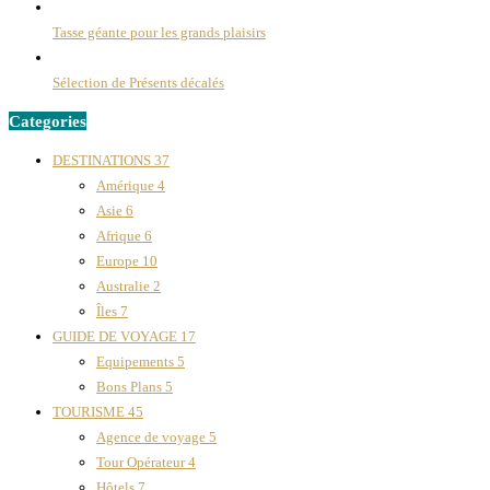
Tasse géante pour les grands plaisirs
Sélection de Présents décalés
Categories
DESTINATIONS
37
Amérique
4
Asie
6
Afrique
6
Europe
10
Australie
2
Îles
7
GUIDE DE VOYAGE
17
Equipements
5
Bons Plans
5
TOURISME
45
Agence de voyage
5
Tour Opérateur
4
Hôtels
7