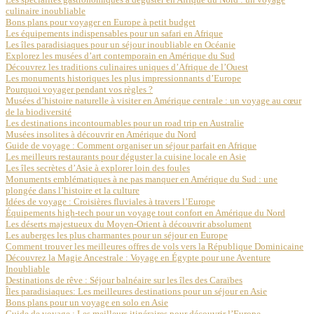
culinaire inoubliable
Bons plans pour voyager en Europe à petit budget
Les équipements indispensables pour un safari en Afrique
Les îles paradisiaques pour un séjour inoubliable en Océanie
Explorez les musées d’art contemporain en Amérique du Sud
Découvrez les traditions culinaires uniques d’Afrique de l’Ouest
Les monuments historiques les plus impressionnants d’Europe
Pourquoi voyager pendant vos règles ?
Musées d’histoire naturelle à visiter en Amérique centrale : un voyage au cœur
de la biodiversité
Les destinations incontournables pour un road trip en Australie
Musées insolites à découvrir en Amérique du Nord
Guide de voyage : Comment organiser un séjour parfait en Afrique
Les meilleurs restaurants pour déguster la cuisine locale en Asie
Les îles secrètes d’Asie à explorer loin des foules
Monuments emblématiques à ne pas manquer en Amérique du Sud : une
plongée dans l’histoire et la culture
Idées de voyage : Croisières fluviales à travers l’Europe
Équipements high-tech pour un voyage tout confort en Amérique du Nord
Les déserts majestueux du Moyen-Orient à découvrir absolument
Les auberges les plus charmantes pour un séjour en Europe
Comment trouver les meilleures offres de vols vers la République Dominicaine
Découvrez la Magie Ancestrale : Voyage en Égypte pour une Aventure
Inoubliable
Destinations de rêve : Séjour balnéaire sur les îles des Caraïbes
Îles paradisiaques: Les meilleures destinations pour un séjour en Asie
Bons plans pour un voyage en solo en Asie
Guide de voyage : Les meilleurs itinéraires pour découvrir l’Europe