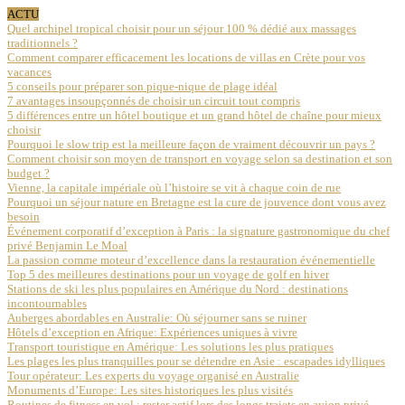
ACTU
Quel archipel tropical choisir pour un séjour 100 % dédié aux massages
traditionnels ?
Comment comparer efficacement les locations de villas en Crète pour vos
vacances
5 conseils pour préparer son pique-nique de plage idéal
7 avantages insoupçonnés de choisir un circuit tout compris
5 différences entre un hôtel boutique et un grand hôtel de chaîne pour mieux
choisir
Pourquoi le slow trip est la meilleure façon de vraiment découvrir un pays ?
Comment choisir son moyen de transport en voyage selon sa destination et son
budget ?
Vienne, la capitale impériale où l’histoire se vit à chaque coin de rue
Pourquoi un séjour nature en Bretagne est la cure de jouvence dont vous avez
besoin
Événement corporatif d’exception à Paris : la signature gastronomique du chef
privé Benjamin Le Moal
La passion comme moteur d’excellence dans la restauration événementielle
Top 5 des meilleures destinations pour un voyage de golf en hiver
Stations de ski les plus populaires en Amérique du Nord : destinations
incontournables
Auberges abordables en Australie: Où séjourner sans se ruiner
Hôtels d’exception en Afrique: Expériences uniques à vivre
Transport touristique en Amérique: Les solutions les plus pratiques
Les plages les plus tranquilles pour se détendre en Asie : escapades idylliques
Tour opérateur: Les experts du voyage organisé en Australie
Monuments d’Europe: Les sites historiques les plus visités
Routines de fitness en vol : rester actif lors des longs trajets en avion privé