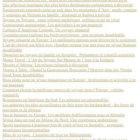
Une sélection inspirante des plus belles destinations européennes à découvrir
Équipements essentiels pour un trek dans les montagnes d’Asie : guide complet
3 semaines au Vietnam en famille : itinéraire et budget à prévoir
Voyage en Toscane : entre villages médiévaux, collines et art de vivre
Gastronomie australienne: Les spécialités à ne pas manquer
Cultures d’Amérique Centrale: Un voyage immersif
Croisières pour explorer les fjords norvégiens : une aventure inoubliable
Voyage organisé en Europe: Les meilleures options pour découvrir le continent
L’art de choisir son hôtel avec chambre terrasse vue mer pour un séjour thalasso
inoubliable
Organiser un voyage en famille en Australie : Préparation et conseils essentiels
Shanti Travel : L’Art du Voyage Sur Mesure de l’Asie à la Jordanie
Musées d’Afrique: Les trésors culturels à découvrir
Vienne à Table : Quand la Gastronomie Rencontre l’Histoire dans des Vienna
Food Tours Inoubliables
Bons plans pour un séjour romantique en Europe : destinations et activités à ne
pas manquer
Comment choisir la meilleure agence de voyage pour l’Europe : critères
essentiels
Restaurants en Amérique du Sud: Les adresses incontournables
Les auberges les plus accueillantes en Asie pour les backpackers : des lieux de
rencontre et de détente
Spa et massage en Europe: Les meilleurs établissements pour se détendre
Séjour dans un riad en Afrique du Nord: Une expérience authentique
Sports nautiques à pratiquer lors de votre séjour en Australie : aventures
aquatiques incontournables
Idées de voyage : Croisières de luxe en Méditerranée
Les spécialités gastronomiques à déguster en Afrique du Nord : un voyage