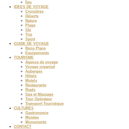
Îles
IDEES DE VOYAGE
Croisières
Déserts
Nature
Plage
Ski
Trip
Sport
GUIDE DE VOYAGE
Bons Plans
Equipements
TOURISME
Agence de voyage
Voyage organisé
Auberges
Hôtels
Motels
Restaurants
Riads
Spa et Massage
Tour Opérateur
Transport Touristique
CULTURES
Gastronomie
Musées
Monuments
CONTACT