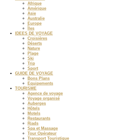
Afrique
Amérique
Asie
Australie
Europe
Îles
IDEES DE VOYAGE
Croisières
Déserts
Nature
Plage
Ski
Trip
Sport
GUIDE DE VOYAGE
Bons Plans
Equipements
TOURISME
Agence de voyage
Voyage organisé
Auberges
Hôtels
Motels
Restaurants
Riads
Spa et Massage
Tour Opérateur
Transport Touristique