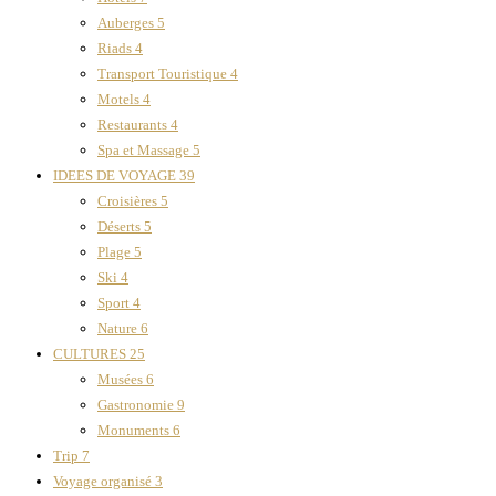
Auberges
5
Riads
4
Transport Touristique
4
Motels
4
Restaurants
4
Spa et Massage
5
IDEES DE VOYAGE
39
Croisières
5
Déserts
5
Plage
5
Ski
4
Sport
4
Nature
6
CULTURES
25
Musées
6
Gastronomie
9
Monuments
6
Trip
7
Voyage organisé
3