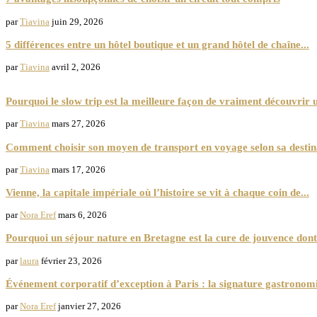
par
Tiavina
juin 29, 2026
5 différences entre un hôtel boutique et un grand hôtel de chaîne...
par
Tiavina
avril 2, 2026
Trip
Pourquoi le slow trip est la meilleure façon de vraiment découvrir u
par
Tiavina
mars 27, 2026
Comment choisir son moyen de transport en voyage selon sa destinat
par
Tiavina
mars 17, 2026
Vienne, la capitale impériale où l’histoire se vit à chaque coin de...
par
Nora Eref
mars 6, 2026
Pourquoi un séjour nature en Bretagne est la cure de jouvence dont.
par
laura
février 23, 2026
Événement corporatif d’exception à Paris : la signature gastronomi
par
Nora Eref
janvier 27, 2026