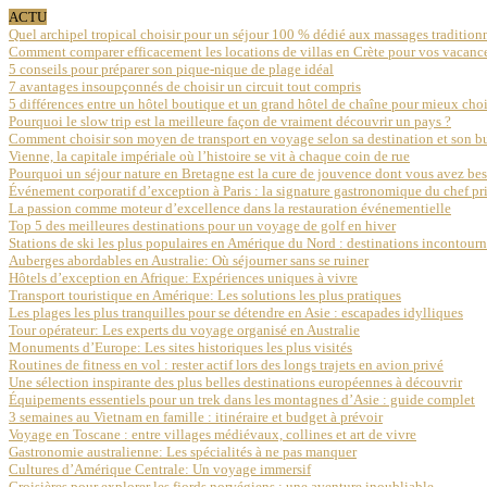
ACTU
Quel archipel tropical choisir pour un séjour 100 % dédié aux massages traditionn
Comment comparer efficacement les locations de villas en Crète pour vos vacanc
5 conseils pour préparer son pique-nique de plage idéal
7 avantages insoupçonnés de choisir un circuit tout compris
5 différences entre un hôtel boutique et un grand hôtel de chaîne pour mieux choi
Pourquoi le slow trip est la meilleure façon de vraiment découvrir un pays ?
Comment choisir son moyen de transport en voyage selon sa destination et son b
Vienne, la capitale impériale où l’histoire se vit à chaque coin de rue
Pourquoi un séjour nature en Bretagne est la cure de jouvence dont vous avez be
Événement corporatif d’exception à Paris : la signature gastronomique du chef 
La passion comme moteur d’excellence dans la restauration événementielle
Top 5 des meilleures destinations pour un voyage de golf en hiver
Stations de ski les plus populaires en Amérique du Nord : destinations incontour
Auberges abordables en Australie: Où séjourner sans se ruiner
Hôtels d’exception en Afrique: Expériences uniques à vivre
Transport touristique en Amérique: Les solutions les plus pratiques
Les plages les plus tranquilles pour se détendre en Asie : escapades idylliques
Tour opérateur: Les experts du voyage organisé en Australie
Monuments d’Europe: Les sites historiques les plus visités
Routines de fitness en vol : rester actif lors des longs trajets en avion privé
Une sélection inspirante des plus belles destinations européennes à découvrir
Équipements essentiels pour un trek dans les montagnes d’Asie : guide complet
3 semaines au Vietnam en famille : itinéraire et budget à prévoir
Voyage en Toscane : entre villages médiévaux, collines et art de vivre
Gastronomie australienne: Les spécialités à ne pas manquer
Cultures d’Amérique Centrale: Un voyage immersif
Croisières pour explorer les fjords norvégiens : une aventure inoubliable