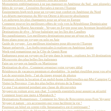
Monuments emblématiques à ne pas manquer en Amérique du Sud : une plongée dan
Idées de voyage : Croisières fluviales à travers l’Europe
Équipements high-tech pour un voyage tout confort en Amérique du Nord
Les déserts majestueux du Moyen-Orient à découvrir absolument
Les auberges les plus charmantes pour un séjour en Europe
Comment trouver les meilleures offres de vols vers la République Dominicaine
Découvrez la Magie Ancestrale : Voyage en Égypte pour une Aventure Inoubliabl
Destinations de rêve : Séjour balnéaire sur les îles des Caraïbes
Îles paradisiaques: Les meilleures destinations pour un séjour en Asie
Bons plans pour un voyage en solo en Asie
Guide de voyage : Les meilleurs itinéraires pour découvrir l’Europe
Nature préservée : Les forêts tropicales à explorer en Amérique latine
Week-end romantique sur la Côte de Granit Rose
Embarquez pour un voyage en Égypte dans le temps : explorez les 10 destination
Découverte des plus belles îles italiennes
Faire un voyage en famille en Martinique
Destination de rêve : Comment organiser votre voyage idéal
Résidences de vacances premium et abordables : le parfait équilibre pour vos séjo
Lot de souvenirs figés : l’art du tirage groupé de photos
Pourquoi choisir la location d’un mobil-home à Brétignolles-sur-Mer Camping C
Visiter la Provence, l’un des plus belles régions de la France
Ce que l’on apprend pendant une classe de découvertes
Voyager en voiture avec son chat: 5 conseils essentiels pour assurer sa sécurité
Comment louer une moto à Marrakech ?
Destinations Romantiques : Comment les Sites de Rencontres nous Font Voyager
Voyage et nature : ces accessoires qui vous facilitent la vie !
Pourquoi un hôtel en centre-ville Antananarivo est-il intéressant ?
Les incontournables du Vietnam : découvrez les sites emblématiques à visiter