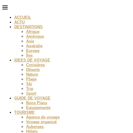
ACCUEIL
ACTU
DESTINATIONS
Afrique
Amérique
Asie
Australie
Europe
Îles
IDEES DE VOYAGE
Croisières
Déserts
Nature
Plage
Ski
Trip
Sport
GUIDE DE VOYAGE
Bons Plans
Equipements
TOURISME
Agence de voyage
Voyage organisé
Auberges
Hôtels