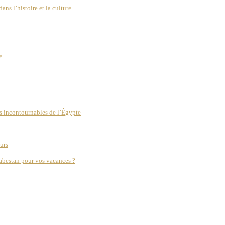
s l’histoire et la culture
e
s incontournables de l’Égypte
urs
abestan pour vos vacances ?