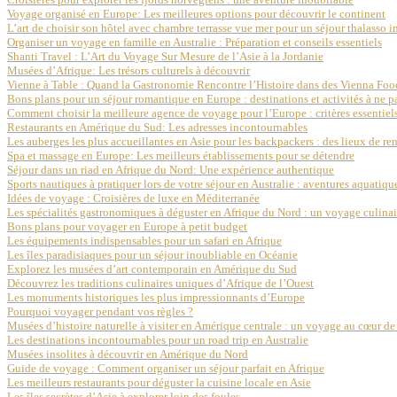
Voyage organisé en Europe: Les meilleures options pour découvrir le continent
L’art de choisir son hôtel avec chambre terrasse vue mer pour un séjour thalasso 
Organiser un voyage en famille en Australie : Préparation et conseils essentiels
Shanti Travel : L’Art du Voyage Sur Mesure de l’Asie à la Jordanie
Musées d’Afrique: Les trésors culturels à découvrir
Vienne à Table : Quand la Gastronomie Rencontre l’Histoire dans des Vienna Foo
Bons plans pour un séjour romantique en Europe : destinations et activités à ne 
Comment choisir la meilleure agence de voyage pour l’Europe : critères essentiel
Restaurants en Amérique du Sud: Les adresses incontournables
Les auberges les plus accueillantes en Asie pour les backpackers : des lieux de re
Spa et massage en Europe: Les meilleurs établissements pour se détendre
Séjour dans un riad en Afrique du Nord: Une expérience authentique
Sports nautiques à pratiquer lors de votre séjour en Australie : aventures aquatiq
Idées de voyage : Croisières de luxe en Méditerranée
Les spécialités gastronomiques à déguster en Afrique du Nord : un voyage culinai
Bons plans pour voyager en Europe à petit budget
Les équipements indispensables pour un safari en Afrique
Les îles paradisiaques pour un séjour inoubliable en Océanie
Explorez les musées d’art contemporain en Amérique du Sud
Découvrez les traditions culinaires uniques d’Afrique de l’Ouest
Les monuments historiques les plus impressionnants d’Europe
Pourquoi voyager pendant vos règles ?
Musées d’histoire naturelle à visiter en Amérique centrale : un voyage au cœur de 
Les destinations incontournables pour un road trip en Australie
Musées insolites à découvrir en Amérique du Nord
Guide de voyage : Comment organiser un séjour parfait en Afrique
Les meilleurs restaurants pour déguster la cuisine locale en Asie
Les îles secrètes d’Asie à explorer loin des foules