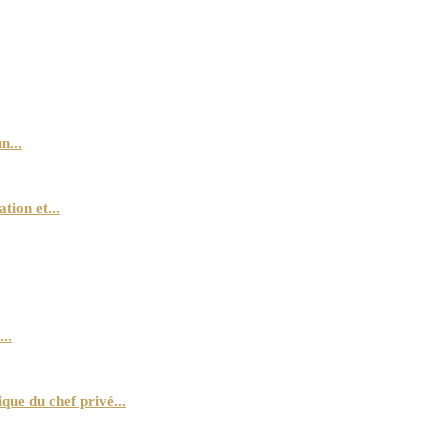
n...
ion et...
..
que du chef privé...