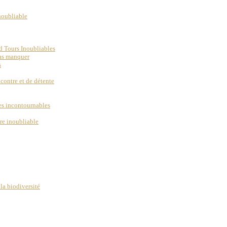
inoubliable
d Tours Inoubliables
pas manquer
s
ncontre et de détente
ues incontournables
re inoubliable
la biodiversité