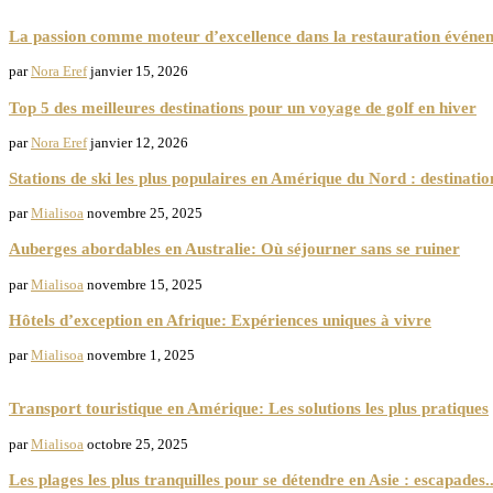
Gastronomie
La passion comme moteur d’excellence dans la restauration événem
par
Nora Eref
janvier 15, 2026
Top 5 des meilleures destinations pour un voyage de golf en hiver
par
Nora Eref
janvier 12, 2026
Stations de ski les plus populaires en Amérique du Nord : destination
par
Mialisoa
novembre 25, 2025
Auberges abordables en Australie: Où séjourner sans se ruiner
par
Mialisoa
novembre 15, 2025
Hôtels d’exception en Afrique: Expériences uniques à vivre
par
Mialisoa
novembre 1, 2025
Transport Touristique
Transport touristique en Amérique: Les solutions les plus pratiques
par
Mialisoa
octobre 25, 2025
Les plages les plus tranquilles pour se détendre en Asie : escapades..