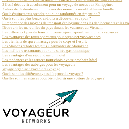
3 îles à découvrir absolument pour un voyage de noces aux Philippines
3 idées de destinations pour passer des moments inoubliables en famille
Quels équipements prendre pour une randonnée en Argentine ?
Quels sont les plus beaux endroits à découvrir au Japon ?
L’importance des moyens de transport écologique dans les déplacements et les v
Découvrir les merveilles du pays durant les vacances au Vietnam
Les différents types de transport touristique disponibles pour vos vacances
Les avantages des tours opérateurs pour organiser vos vacances
Les bienfaits de spa et massage pour le corps et l’esprit
Les Maisons d’hôtes les plus Charmantes de Marrakech
Les meilleurs restaurants pour une soirée gastronomique
Les avantages d’un séjour dans un motel
Les tendances et les astuces pour choisir votre prochain hôtel
Les avantages des auberges pour les voyageurs
Voyage organisé : l’avenir du voyage
Quels sont les différents types d’agence de voyage ?
Quelles sont les astuces pour bien choisir une voiture de voyage ?