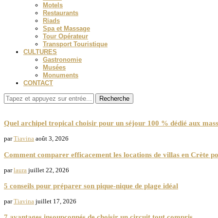
Motels
Restaurants
Riads
Spa et Massage
Tour Opérateur
Transport Touristique
CULTURES
Gastronomie
Musées
Monuments
CONTACT
Recherche
Spa et Massage
Quel archipel tropical choisir pour un séjour 100 % dédié aux mass
par
Tiavina
août 3, 2026
Comment comparer efficacement les locations de villas en Crète p
par
laura
juillet 22, 2026
5 conseils pour préparer son pique-nique de plage idéal
par
Tiavina
juillet 17, 2026
7 avantages insoupçonnés de choisir un circuit tout compris