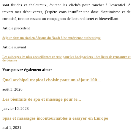
sont fluides et chaleureux, évitant les clichés pour toucher à l'essentiel. À
travers mes découvertes, j'espère vous insuffler une dose d'optimisme et de
curiosité, tout en restant un compagnon de lecture discret et bienveillant.
Article prècèdent
Séjour dans un riad en Afrique du Nord: Une expérience authentique
Article suivant
Les auberges les plus accueillantes en Asie pour les backpackers : des lieux de rencontre et
de détente
Vous pouvez également aimer
Quel archipel tropical choisir pour un séjour 100...
août 3, 2026
Les bienfaits de spa et massage pour le...
janvier 16, 2023
Spas et massages incontournables à essayer en Europe
mai 1, 2021