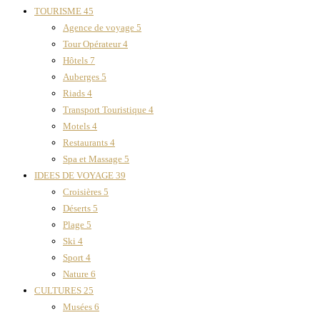
TOURISME
45
Agence de voyage
5
Tour Opérateur
4
Hôtels
7
Auberges
5
Riads
4
Transport Touristique
4
Motels
4
Restaurants
4
Spa et Massage
5
IDEES DE VOYAGE
39
Croisières
5
Déserts
5
Plage
5
Ski
4
Sport
4
Nature
6
CULTURES
25
Musées
6