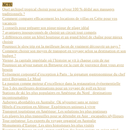
ACTU
Quel archipel tropical choisir pour un séjour 100 % dédié aux massages
traditionnels ?
Comment comparer efficacement les locations de villas en Crète pour vos
vacances
5 conseils pour préparer son pique-nique de plage idéal
7 avantages insoupçonnés de choisir un circuit tout compris
5 différences entre un hôtel boutique et un grand hôtel de chaîne pour mieux
choisir
Pourquoi le slow trip est la meilleure façon de vraiment découvrir un pays ?
Comment choisir son moyen de transport en voyage selon sa destination et son
budget ?
Vienne, la capitale impériale où l’histoire se vit à chaque coin de rue
Pourquoi un séjour nature en Bretagne est la cure de jouvence dont vous avez
besoin
Événement corporatif d’exception à Paris : la signature gastronomique du chef
privé Benjamin Le Moal
La passion comme moteur d’excellence dans la restauration événementielle
Top 5 des meilleures destinations pour un voyage de golf en hiver
Stations de ski les plus populaires en Amérique du Nord : destinations
incontournables
Auberges abordables en Australie: Où séjourner sans se ruiner
Hôtels d’exception en Afrique: Expériences uniques à vivre
Transport touristique en Amérique: Les solutions les plus pratiques
Les plages les plus tranquilles pour se détendre en Asie : escapades idylliques
Tour opérateur: Les experts du voyage organisé en Australie
Monuments d’Europe: Les sites historiques les plus visités
Routines de fitness en vol : rester actif lors des longs trajets en avion privé