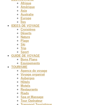
Afrique
Amérique
Asie
Australie
Europe
Îles
IDEES DE VOYAGE
Croisières
Déserts
Nature
Plage
Ski
Trip
Sport
GUIDE DE VOYAGE
Bons Plans
Equipements
TOURISME
Agence de voyage
Voyage organisé
Auberges
Hôtels
Motels
Restaurants
Riads
Spa et Massage
Tour Opérateur
Transport Touristique