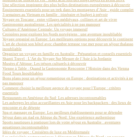
Une sélection inspirante des plus belles destinations européennes à découvrir
Équipements essentiels pour un trek dans les montagnes d’Asie : guide complet
3 semaines au Vietnam en famille : itinéraire et budget à prévoir
Voyage en Toscane : entre villages médiévaux, collines et art de vivre
Gastronomie australienne: Les spécialités à ne pas manquer
Cultures d’Amérique Centrale: Un voyage immersif
Croisières pour explorer les fjords norvégiens : une aventure inoubliable
Voyage organisé en Europe: Les meilleures options pour découvrir le continent
L’art de choisir son hôtel avec chambre terrasse vue mer pour un séjour thalasso
inoubliable
Organiser un voyage en famille en Australie : Préparation et conseils essentiels
Shanti Travel : L’Art du Voyage Sur Mesure de l’Asie à la Jordanie
Musées d’Afrique: Les trésors culturels à découvrir
Vienne à Table : Quand la Gastronomie Rencontre l’Histoire dans des Vienna
Food Tours Inoubliables
Bons plans pour un séjour romantique en Europe : destinations et activités à ne
pas manquer
Comment choisir la meilleure agence de voyage pour l’Europe : critères
essentiels
Restaurants en Amérique du Sud: Les adresses incontournables
Les auberges les plus accueillantes en Asie pour les backpackers : des lieux de
rencontre et de détente
Spa et massage en Europe: Les meilleurs établissements pour se détendre
Séjour dans un riad en Afrique du Nord: Une expérience authentique
Sports nautiques à pratiquer lors de votre séjour en Australie : aventures
aquatiques incontournables
Idées de voyage : Croisières de luxe en Méditerranée
Les spécialités gastronomiques à déguster en Afrique du Nord : un voyage