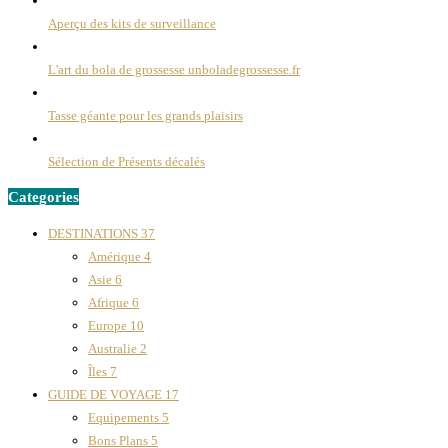
Aperçu des kits de surveillance
L'art du bola de grossesse unboladegrossesse.fr
Tasse géante pour les grands plaisirs
Sélection de Présents décalés
Categories
DESTINATIONS
37
Amérique
4
Asie
6
Afrique
6
Europe
10
Australie
2
Îles
7
GUIDE DE VOYAGE
17
Equipements
5
Bons Plans
5