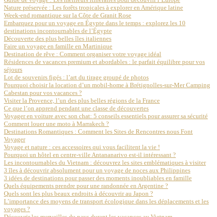
Nature préservée : Les forêts tropicales à explorer en Amérique latine
Week-end romantique sur la Côte de Granit Rose
Embarquez pour un voyage en Égypte dans le temps : explorez les 10
destinations incontournables de l’Égypte
Découverte des plus belles îles italiennes
Faire un voyage en famille en Martinique
Destination de rêve : Comment organiser votre voyage idéal
Résidences de vacances premium et abordables : le parfait équilibre pour vos
séjours
Lot de souvenirs figés : l’art du tirage groupé de photos
Pourquoi choisir la location d’un mobil-home à Brétignolles-sur-Mer Camping
Cabestan pour vos vacances ?
Visiter la Provence, l’un des plus belles régions de la France
Ce que l’on apprend pendant une classe de découvertes
Voyager en voiture avec son chat: 5 conseils essentiels pour assurer sa sécurité
Comment louer une moto à Marrakech ?
Destinations Romantiques : Comment les Sites de Rencontres nous Font
Voyager
Voyage et nature : ces accessoires qui vous facilitent la vie !
Pourquoi un hôtel en centre-ville Antananarivo est-il intéressant ?
Les incontournables du Vietnam : découvrez les sites emblématiques à visiter
3 îles à découvrir absolument pour un voyage de noces aux Philippines
3 idées de destinations pour passer des moments inoubliables en famille
Quels équipements prendre pour une randonnée en Argentine ?
Quels sont les plus beaux endroits à découvrir au Japon ?
L’importance des moyens de transport écologique dans les déplacements et les
voyages ?
Découvrir les merveilles du pays durant les vacances au Vietnam