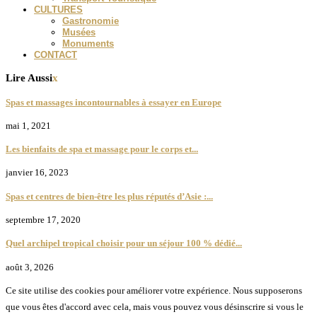
CULTURES
Gastronomie
Musées
Monuments
CONTACT
Lire Aussi
x
Spas et massages incontournables à essayer en Europe
mai 1, 2021
Les bienfaits de spa et massage pour le corps et...
janvier 16, 2023
Spas et centres de bien-être les plus réputés d’Asie :...
septembre 17, 2020
Quel archipel tropical choisir pour un séjour 100 % dédié...
août 3, 2026
Ce site utilise des cookies pour améliorer votre expérience. Nous supposerons
que vous êtes d'accord avec cela, mais vous pouvez vous désinscrire si vous le