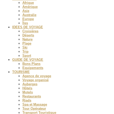
Afrique
Amérique
Asie
Australie
Europe
Îles
IDEES DE VOYAGE
Croisières
Déserts
Nature
Plage
Ski
Trip
Sport
GUIDE DE VOYAGE
Bons Plans
Equipements
TOURISME
Agence de voyage
Voyage organisé
Auberges
Hôtels
Motels
Restaurants
Riads
Spa et Massage
Tour Opérateur
Transport Touristique