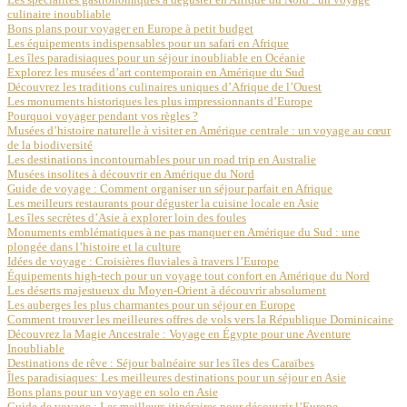
culinaire inoubliable
Bons plans pour voyager en Europe à petit budget
Les équipements indispensables pour un safari en Afrique
Les îles paradisiaques pour un séjour inoubliable en Océanie
Explorez les musées d’art contemporain en Amérique du Sud
Découvrez les traditions culinaires uniques d’Afrique de l’Ouest
Les monuments historiques les plus impressionnants d’Europe
Pourquoi voyager pendant vos règles ?
Musées d’histoire naturelle à visiter en Amérique centrale : un voyage au cœur
de la biodiversité
Les destinations incontournables pour un road trip en Australie
Musées insolites à découvrir en Amérique du Nord
Guide de voyage : Comment organiser un séjour parfait en Afrique
Les meilleurs restaurants pour déguster la cuisine locale en Asie
Les îles secrètes d’Asie à explorer loin des foules
Monuments emblématiques à ne pas manquer en Amérique du Sud : une
plongée dans l’histoire et la culture
Idées de voyage : Croisières fluviales à travers l’Europe
Équipements high-tech pour un voyage tout confort en Amérique du Nord
Les déserts majestueux du Moyen-Orient à découvrir absolument
Les auberges les plus charmantes pour un séjour en Europe
Comment trouver les meilleures offres de vols vers la République Dominicaine
Découvrez la Magie Ancestrale : Voyage en Égypte pour une Aventure
Inoubliable
Destinations de rêve : Séjour balnéaire sur les îles des Caraïbes
Îles paradisiaques: Les meilleures destinations pour un séjour en Asie
Bons plans pour un voyage en solo en Asie
Guide de voyage : Les meilleurs itinéraires pour découvrir l’Europe