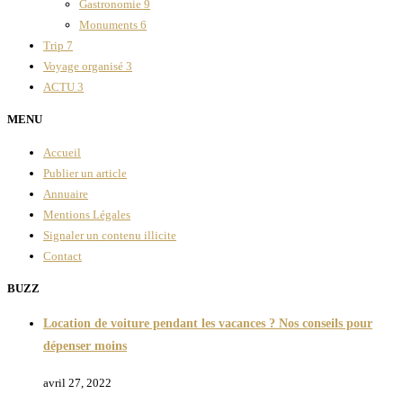
Gastronomie
9
Monuments
6
Trip
7
Voyage organisé
3
ACTU
3
MENU
Accueil
Publier un article
Annuaire
Mentions Légales
Signaler un contenu illicite
Contact
BUZZ
Location de voiture pendant les vacances ? Nos conseils pour
dépenser moins
avril 27, 2022