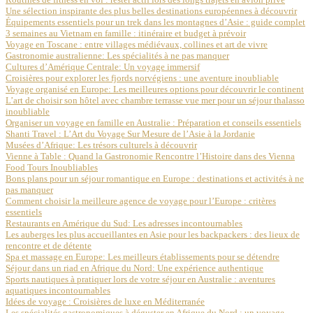
Une sélection inspirante des plus belles destinations européennes à découvrir
Équipements essentiels pour un trek dans les montagnes d’Asie : guide complet
3 semaines au Vietnam en famille : itinéraire et budget à prévoir
Voyage en Toscane : entre villages médiévaux, collines et art de vivre
Gastronomie australienne: Les spécialités à ne pas manquer
Cultures d’Amérique Centrale: Un voyage immersif
Croisières pour explorer les fjords norvégiens : une aventure inoubliable
Voyage organisé en Europe: Les meilleures options pour découvrir le continent
L’art de choisir son hôtel avec chambre terrasse vue mer pour un séjour thalasso
inoubliable
Organiser un voyage en famille en Australie : Préparation et conseils essentiels
Shanti Travel : L’Art du Voyage Sur Mesure de l’Asie à la Jordanie
Musées d’Afrique: Les trésors culturels à découvrir
Vienne à Table : Quand la Gastronomie Rencontre l’Histoire dans des Vienna
Food Tours Inoubliables
Bons plans pour un séjour romantique en Europe : destinations et activités à ne
pas manquer
Comment choisir la meilleure agence de voyage pour l’Europe : critères
essentiels
Restaurants en Amérique du Sud: Les adresses incontournables
Les auberges les plus accueillantes en Asie pour les backpackers : des lieux de
rencontre et de détente
Spa et massage en Europe: Les meilleurs établissements pour se détendre
Séjour dans un riad en Afrique du Nord: Une expérience authentique
Sports nautiques à pratiquer lors de votre séjour en Australie : aventures
aquatiques incontournables
Idées de voyage : Croisières de luxe en Méditerranée
Les spécialités gastronomiques à déguster en Afrique du Nord : un voyage