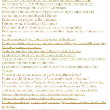
Nature préservée : Les forêts tropicales à explorer en Amérique latine
Week-end romantique sur la Côte de Granit Rose
Embarquez pour un voyage en Égypte dans le temps : explorez les 10
destinations incontournables de l’Égypte
Découverte des plus belles îles italiennes
Faire un voyage en famille en Martinique
Destination de rêve : Comment organiser votre voyage idéal
Résidences de vacances premium et abordables : le parfait équilibre pour vos
séjours
Lot de souvenirs figés : l’art du tirage groupé de photos
Pourquoi choisir la location d’un mobil-home à Brétignolles-sur-Mer Camping
Cabestan pour vos vacances ?
Visiter la Provence, l’un des plus belles régions de la France
Ce que l’on apprend pendant une classe de découvertes
Voyager en voiture avec son chat: 5 conseils essentiels pour assurer sa sécurité
Comment louer une moto à Marrakech ?
Destinations Romantiques : Comment les Sites de Rencontres nous Font
Voyager
Voyage et nature : ces accessoires qui vous facilitent la vie !
Pourquoi un hôtel en centre-ville Antananarivo est-il intéressant ?
Les incontournables du Vietnam : découvrez les sites emblématiques à visiter
3 îles à découvrir absolument pour un voyage de noces aux Philippines
3 idées de destinations pour passer des moments inoubliables en famille
Quels équipements prendre pour une randonnée en Argentine ?
Quels sont les plus beaux endroits à découvrir au Japon ?
L’importance des moyens de transport écologique dans les déplacements et les
voyages ?
Découvrir les merveilles du pays durant les vacances au Vietnam