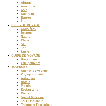
Afrique
Amérique
Asie
Australie
Europe
Îles
IDEES DE VOYAGE
Croisières
Déserts
Nature
Plage
Ski
Trip
Sport
GUIDE DE VOYAGE
Bons Plans
Equipements
TOURISME
Agence de voyage
Voyage organisé
Auberges
Hôtels
Motels
Restaurants
Riads
Spa et Massage
Tour Opérateur
Transport Touristique