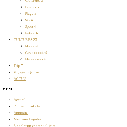
Croisières
5
Déserts
5
Plage
5
Ski
4
Sport
4
Nature
6
CULTURES
25
Musées
6
Gastronomie
9
Monuments
6
Trip
7
Voyage organisé
3
ACTU
3
MENU
Accueil
Publier un article
Annuaire
Mentions Légales
Signaler un contenu illicite