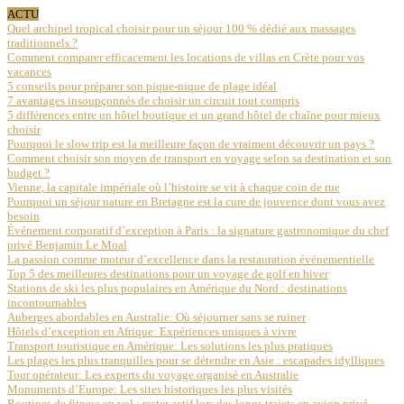
ACTU
Quel archipel tropical choisir pour un séjour 100 % dédié aux massages
traditionnels ?
Comment comparer efficacement les locations de villas en Crète pour vos
vacances
5 conseils pour préparer son pique-nique de plage idéal
7 avantages insoupçonnés de choisir un circuit tout compris
5 différences entre un hôtel boutique et un grand hôtel de chaîne pour mieux
choisir
Pourquoi le slow trip est la meilleure façon de vraiment découvrir un pays ?
Comment choisir son moyen de transport en voyage selon sa destination et son
budget ?
Vienne, la capitale impériale où l’histoire se vit à chaque coin de rue
Pourquoi un séjour nature en Bretagne est la cure de jouvence dont vous avez
besoin
Événement corporatif d’exception à Paris : la signature gastronomique du chef
privé Benjamin Le Moal
La passion comme moteur d’excellence dans la restauration événementielle
Top 5 des meilleures destinations pour un voyage de golf en hiver
Stations de ski les plus populaires en Amérique du Nord : destinations
incontournables
Auberges abordables en Australie: Où séjourner sans se ruiner
Hôtels d’exception en Afrique: Expériences uniques à vivre
Transport touristique en Amérique: Les solutions les plus pratiques
Les plages les plus tranquilles pour se détendre en Asie : escapades idylliques
Tour opérateur: Les experts du voyage organisé en Australie
Monuments d’Europe: Les sites historiques les plus visités
Routines de fitness en vol : rester actif lors des longs trajets en avion privé