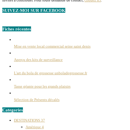
invités à contribuer. Pour toute demande de contact,
cliquez ici
.
SUIVEZ-MOI SUR FACEBOOK
Fiches récentes
Mise en vente local commercial seine saint denis
Aperçu des kits de surveillance
L'art du bola de grossesse unboladegrossesse.fr
Tasse géante pour les grands plaisirs
Sélection de Présents décalés
Categories
DESTINATIONS
37
Amérique
4