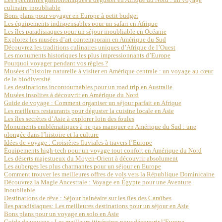
culinaire inoubliable
Bons plans pour voyager en Europe à petit budget
Les équipements indispensables pour un safari en Afrique
Les îles paradisiaques pour un séjour inoubliable en Océanie
Explorez les musées d’art contemporain en Amérique du Sud
Découvrez les traditions culinaires uniques d’Afrique de l’Ouest
Les monuments historiques les plus impressionnants d’Europe
Pourquoi voyager pendant vos règles ?
Musées d’histoire naturelle à visiter en Amérique centrale : un voyage au cœur
de la biodiversité
Les destinations incontournables pour un road trip en Australie
Musées insolites à découvrir en Amérique du Nord
Guide de voyage : Comment organiser un séjour parfait en Afrique
Les meilleurs restaurants pour déguster la cuisine locale en Asie
Les îles secrètes d’Asie à explorer loin des foules
Monuments emblématiques à ne pas manquer en Amérique du Sud : une
plongée dans l’histoire et la culture
Idées de voyage : Croisières fluviales à travers l’Europe
Équipements high-tech pour un voyage tout confort en Amérique du Nord
Les déserts majestueux du Moyen-Orient à découvrir absolument
Les auberges les plus charmantes pour un séjour en Europe
Comment trouver les meilleures offres de vols vers la République Dominicaine
Découvrez la Magie Ancestrale : Voyage en Égypte pour une Aventure
Inoubliable
Destinations de rêve : Séjour balnéaire sur les îles des Caraïbes
Îles paradisiaques: Les meilleures destinations pour un séjour en Asie
Bons plans pour un voyage en solo en Asie
Guide de voyage : Les meilleurs itinéraires pour découvrir l’Europe