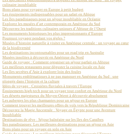
culinaire inoubliable
Bons plans pour voyager en Europe à petit budget
Les équipements indispensables pour un safari en Afrique
Les îles paradisiaques pour un séjour inoubliable en Océanie
Explorez les musées d’art contemporain en Amérique du Sud
Découvrez les traditions culinaires uniques d’Afrique de l’Ouest
Les monuments historiques les plus impressionnants d’Europe
Pourquoi voyager pendant vos règles ?
Musées d’histoire naturelle à visiter en Amérique centrale : un voyage au cœur
de la biodiversité
Les destinations incontournables pour un road trip en Australie
Musées insolites à découvrir en Amérique du Nord
Guide de voyage : Comment organiser un séjour parfait en Afrique
Les meilleurs restaurants pour déguster la cuisine locale en Asie
Les îles secrètes d’Asie à explorer loin des foules
Monuments emblématiques à ne pas manquer en Amérique du Sud : une
plongée dans l’histoire et la culture
Idées de voyage : Croisières fluviales à travers l’Europe
Équipements high-tech pour un voyage tout confort en Amérique du Nord
Les déserts majestueux du Moyen-Orient à découvrir absolument
Les auberges les plus charmantes pour un séjour en Europe
Comment trouver les meilleures offres de vols vers la République Dominicaine
Découvrez la Magie Ancestrale : Voyage en Égypte pour une Aventure
Inoubliable
Destinations de rêve : Séjour balnéaire sur les îles des Caraïbes
Îles paradisiaques: Les meilleures destinations pour un séjour en Asie
Bons plans pour un voyage en solo en Asie
Guide de voyage : Les meilleurs itinéraires pour découvrir l’Europe