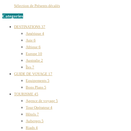
Sélection de Présents décalés
Categories
DESTINATIONS
37
Amérique
4
Asie
6
Afrique
6
Europe
10
Australie
2
Îles
7
GUIDE DE VOYAGE
17
Equipements
5
Bons Plans
5
TOURISME
45
Agence de voyage
5
Tour Opérateur
4
Hôtels
7
Auberges
5
Riads
4