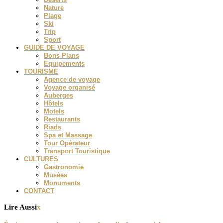
Nature
Plage
Ski
Trip
Sport
GUIDE DE VOYAGE
Bons Plans
Equipements
TOURISME
Agence de voyage
Voyage organisé
Auberges
Hôtels
Motels
Restaurants
Riads
Spa et Massage
Tour Opérateur
Transport Touristique
CULTURES
Gastronomie
Musées
Monuments
CONTACT
Lire Aussi
x