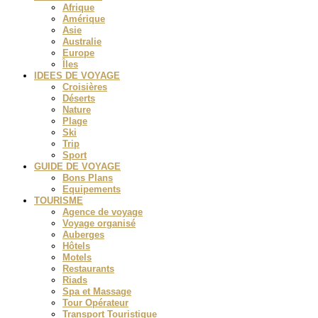
Afrique
Amérique
Asie
Australie
Europe
Îles
IDEES DE VOYAGE
Croisières
Déserts
Nature
Plage
Ski
Trip
Sport
GUIDE DE VOYAGE
Bons Plans
Equipements
TOURISME
Agence de voyage
Voyage organisé
Auberges
Hôtels
Motels
Restaurants
Riads
Spa et Massage
Tour Opérateur
Transport Touristique