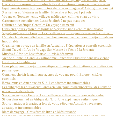
Une sélection inspirante des plus belles destinations européennes à découvrir
Équipements essentiels pour un trek dans les montagnes d’Asie : guide complet
3 semaines au Vietnam en famille : itinéraire et budget à prévoir
Voyage en Toscane : entre villages médiévaux, collines et art de vivre
Gastronomie australienne: Les spécialités à ne pas manquer
Cultures d’Amérique Centrale: Un voyage immersif
Croisières pour explorer les fjords norvégiens : une aventure inoubliable
Voyage organisé en Europe: Les meilleures options pour découvrir le continent
L’art de choisir son hôtel avec chambre terrasse vue mer pour un séjour thalasso
inoubliable
Organiser un voyage en famille en Australie : Préparation et conseils essentiels
Shanti Travel : L’Art du Voyage Sur Mesure de l’Asie à la Jordanie
Musées d’Afrique: Les trésors culturels à découvrir
Vienne à Table : Quand la Gastronomie Rencontre l’Histoire dans des Vienna
Food Tours Inoubliables
Bons plans pour un séjour romantique en Europe : destinations et activités à ne
pas manquer
Comment choisir la meilleure agence de voyage pour l’Europe : critères
essentiels
Restaurants en Amérique du Sud: Les adresses incontournables
Les auberges les plus accueillantes en Asie pour les backpackers : des lieux de
rencontre et de détente
Spa et massage en Europe: Les meilleurs établissements pour se détendre
Séjour dans un riad en Afrique du Nord: Une expérience authentique
Sports nautiques à pratiquer lors de votre séjour en Australie : aventures
aquatiques incontournables
Idées de voyage : Croisières de luxe en Méditerranée
Les spécialités gastronomiques à déguster en Afrique du Nord : un voyage