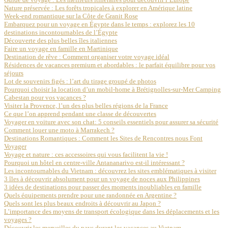
Nature préservée : Les forêts tropicales à explorer en Amérique latine
Week-end romantique sur la Côte de Granit Rose
Embarquez pour un voyage en Égypte dans le temps : explorez les 10
destinations incontournables de l’Égypte
Découverte des plus belles îles italiennes
Faire un voyage en famille en Martinique
Destination de rêve : Comment organiser votre voyage idéal
Résidences de vacances premium et abordables : le parfait équilibre pour vos
séjours
Lot de souvenirs figés : l’art du tirage groupé de photos
Pourquoi choisir la location d’un mobil-home à Brétignolles-sur-Mer Camping
Cabestan pour vos vacances ?
Visiter la Provence, l’un des plus belles régions de la France
Ce que l’on apprend pendant une classe de découvertes
Voyager en voiture avec son chat: 5 conseils essentiels pour assurer sa sécurité
Comment louer une moto à Marrakech ?
Destinations Romantiques : Comment les Sites de Rencontres nous Font
Voyager
Voyage et nature : ces accessoires qui vous facilitent la vie !
Pourquoi un hôtel en centre-ville Antananarivo est-il intéressant ?
Les incontournables du Vietnam : découvrez les sites emblématiques à visiter
3 îles à découvrir absolument pour un voyage de noces aux Philippines
3 idées de destinations pour passer des moments inoubliables en famille
Quels équipements prendre pour une randonnée en Argentine ?
Quels sont les plus beaux endroits à découvrir au Japon ?
L’importance des moyens de transport écologique dans les déplacements et les
voyages ?
Découvrir les merveilles du pays durant les vacances au Vietnam