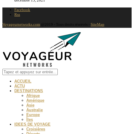
décembre 15, 2021
Facebook
Rss
Voyageurnetworks.com
@2019 - Tous droits réservés -
SiteMap
ACCUEIL
ACTU
DESTINATIONS
Afrique
Amérique
Asie
Australie
Europe
Îles
IDEES DE VOYAGE
Croisières
Déserts