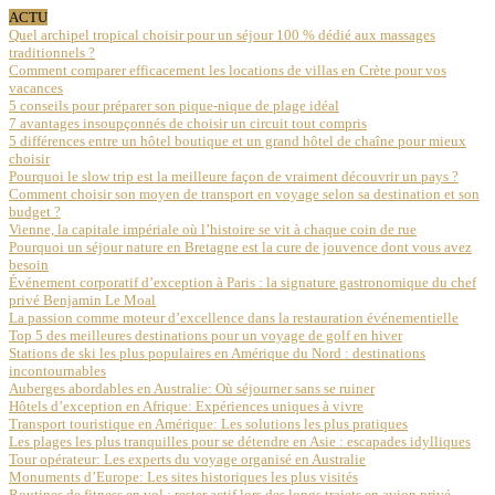
ACTU
Quel archipel tropical choisir pour un séjour 100 % dédié aux massages
traditionnels ?
Comment comparer efficacement les locations de villas en Crète pour vos
vacances
5 conseils pour préparer son pique-nique de plage idéal
7 avantages insoupçonnés de choisir un circuit tout compris
5 différences entre un hôtel boutique et un grand hôtel de chaîne pour mieux
choisir
Pourquoi le slow trip est la meilleure façon de vraiment découvrir un pays ?
Comment choisir son moyen de transport en voyage selon sa destination et son
budget ?
Vienne, la capitale impériale où l’histoire se vit à chaque coin de rue
Pourquoi un séjour nature en Bretagne est la cure de jouvence dont vous avez
besoin
Événement corporatif d’exception à Paris : la signature gastronomique du chef
privé Benjamin Le Moal
La passion comme moteur d’excellence dans la restauration événementielle
Top 5 des meilleures destinations pour un voyage de golf en hiver
Stations de ski les plus populaires en Amérique du Nord : destinations
incontournables
Auberges abordables en Australie: Où séjourner sans se ruiner
Hôtels d’exception en Afrique: Expériences uniques à vivre
Transport touristique en Amérique: Les solutions les plus pratiques
Les plages les plus tranquilles pour se détendre en Asie : escapades idylliques
Tour opérateur: Les experts du voyage organisé en Australie
Monuments d’Europe: Les sites historiques les plus visités
Routines de fitness en vol : rester actif lors des longs trajets en avion privé