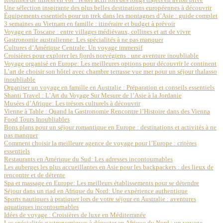
Une sélection inspirante des plus belles destinations européennes à découvrir
Équipements essentiels pour un trek dans les montagnes d’Asie : guide complet
3 semaines au Vietnam en famille : itinéraire et budget à prévoir
Voyage en Toscane : entre villages médiévaux, collines et art de vivre
Gastronomie australienne: Les spécialités à ne pas manquer
Cultures d’Amérique Centrale: Un voyage immersif
Croisières pour explorer les fjords norvégiens : une aventure inoubliable
Voyage organisé en Europe: Les meilleures options pour découvrir le continent
L’art de choisir son hôtel avec chambre terrasse vue mer pour un séjour thalasso
inoubliable
Organiser un voyage en famille en Australie : Préparation et conseils essentiels
Shanti Travel : L’Art du Voyage Sur Mesure de l’Asie à la Jordanie
Musées d’Afrique: Les trésors culturels à découvrir
Vienne à Table : Quand la Gastronomie Rencontre l’Histoire dans des Vienna
Food Tours Inoubliables
Bons plans pour un séjour romantique en Europe : destinations et activités à ne
pas manquer
Comment choisir la meilleure agence de voyage pour l’Europe : critères
essentiels
Restaurants en Amérique du Sud: Les adresses incontournables
Les auberges les plus accueillantes en Asie pour les backpackers : des lieux de
rencontre et de détente
Spa et massage en Europe: Les meilleurs établissements pour se détendre
Séjour dans un riad en Afrique du Nord: Une expérience authentique
Sports nautiques à pratiquer lors de votre séjour en Australie : aventures
aquatiques incontournables
Idées de voyage : Croisières de luxe en Méditerranée
Les spécialités gastronomiques à déguster en Afrique du Nord : un voyage