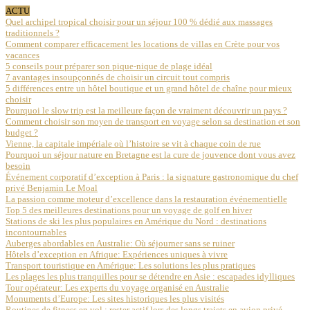
ACTU
Quel archipel tropical choisir pour un séjour 100 % dédié aux massages
traditionnels ?
Comment comparer efficacement les locations de villas en Crète pour vos
vacances
5 conseils pour préparer son pique-nique de plage idéal
7 avantages insoupçonnés de choisir un circuit tout compris
5 différences entre un hôtel boutique et un grand hôtel de chaîne pour mieux
choisir
Pourquoi le slow trip est la meilleure façon de vraiment découvrir un pays ?
Comment choisir son moyen de transport en voyage selon sa destination et son
budget ?
Vienne, la capitale impériale où l’histoire se vit à chaque coin de rue
Pourquoi un séjour nature en Bretagne est la cure de jouvence dont vous avez
besoin
Événement corporatif d’exception à Paris : la signature gastronomique du chef
privé Benjamin Le Moal
La passion comme moteur d’excellence dans la restauration événementielle
Top 5 des meilleures destinations pour un voyage de golf en hiver
Stations de ski les plus populaires en Amérique du Nord : destinations
incontournables
Auberges abordables en Australie: Où séjourner sans se ruiner
Hôtels d’exception en Afrique: Expériences uniques à vivre
Transport touristique en Amérique: Les solutions les plus pratiques
Les plages les plus tranquilles pour se détendre en Asie : escapades idylliques
Tour opérateur: Les experts du voyage organisé en Australie
Monuments d’Europe: Les sites historiques les plus visités
Routines de fitness en vol : rester actif lors des longs trajets en avion privé