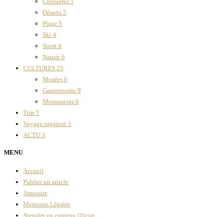
Croisières
5
Déserts
5
Plage
5
Ski
4
Sport
4
Nature
6
CULTURES
25
Musées
6
Gastronomie
9
Monuments
6
Trip
7
Voyage organisé
3
ACTU
3
MENU
Accueil
Publier un article
Annuaire
Mentions Légales
Signaler un contenu illicite