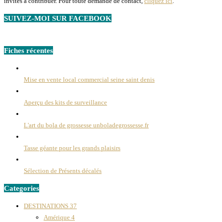
invités à contribuer. Pour toute demande de contact,
cliquez ici
.
SUIVEZ-MOI SUR FACEBOOK
Fiches récentes
Mise en vente local commercial seine saint denis
Aperçu des kits de surveillance
L'art du bola de grossesse unboladegrossesse.fr
Tasse géante pour les grands plaisirs
Sélection de Présents décalés
Categories
DESTINATIONS
37
Amérique
4