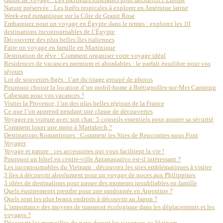
Nature préservée : Les forêts tropicales à explorer en Amérique latine
Week-end romantique sur la Côte de Granit Rose
Embarquez pour un voyage en Égypte dans le temps : explorez les 10
destinations incontournables de l’Égypte
Découverte des plus belles îles italiennes
Faire un voyage en famille en Martinique
Destination de rêve : Comment organiser votre voyage idéal
Résidences de vacances premium et abordables : le parfait équilibre pour vos
séjours
Lot de souvenirs figés : l’art du tirage groupé de photos
Pourquoi choisir la location d’un mobil-home à Brétignolles-sur-Mer Camping
Cabestan pour vos vacances ?
Visiter la Provence, l’un des plus belles régions de la France
Ce que l’on apprend pendant une classe de découvertes
Voyager en voiture avec son chat: 5 conseils essentiels pour assurer sa sécurité
Comment louer une moto à Marrakech ?
Destinations Romantiques : Comment les Sites de Rencontres nous Font
Voyager
Voyage et nature : ces accessoires qui vous facilitent la vie !
Pourquoi un hôtel en centre-ville Antananarivo est-il intéressant ?
Les incontournables du Vietnam : découvrez les sites emblématiques à visiter
3 îles à découvrir absolument pour un voyage de noces aux Philippines
3 idées de destinations pour passer des moments inoubliables en famille
Quels équipements prendre pour une randonnée en Argentine ?
Quels sont les plus beaux endroits à découvrir au Japon ?
L’importance des moyens de transport écologique dans les déplacements et les
voyages ?
Découvrir les merveilles du pays durant les vacances au Vietnam