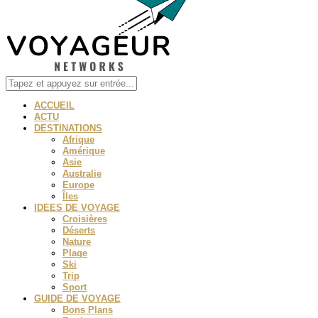
ACCUEIL
ACTU
DESTINATIONS
Afrique
Amérique
Asie
Australie
Europe
Îles
IDEES DE VOYAGE
Croisières
Déserts
Nature
Plage
Ski
Trip
Sport
GUIDE DE VOYAGE
Bons Plans