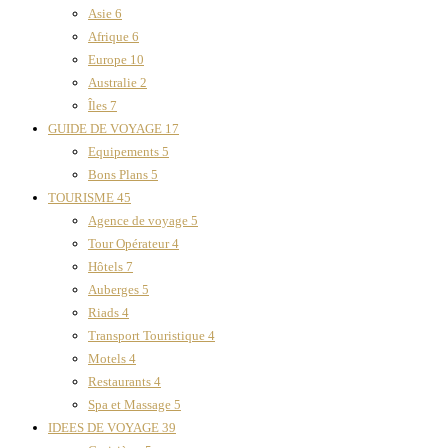
Asie
6
Afrique
6
Europe
10
Australie
2
Îles
7
GUIDE DE VOYAGE
17
Equipements
5
Bons Plans
5
TOURISME
45
Agence de voyage
5
Tour Opérateur
4
Hôtels
7
Auberges
5
Riads
4
Transport Touristique
4
Motels
4
Restaurants
4
Spa et Massage
5
IDEES DE VOYAGE
39