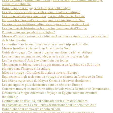
culinaire inoubliable
Bons plans pour voyager en Europe à petit budget
Les équipements indispensables pour un safari en Afrique
Les îles paradisiaques pour un séjour inoubliable en Océanie
Explorez les musées d’art contemporain en Amérique du Sud
Découvrez les traditions culinaires uniques d’Afrique de l’Ouest
Les monuments historiques les plus impressionnants d’Europe
Pourquoi voyager pendant vos règles ?
Musées d’histoire naturelle à visiter en Amérique centrale : un voyage au cœur
de la biodiversité
Les destinations incontournables pour un road trip en Australie
Musées insolites à découvrir en Amérique du Nord
Guide de voyage : Comment organiser un séjour parfait en Afrique
Les meilleurs restaurants pour déguster la cuisine locale en Asie
Les îles secrètes d’Asie à explorer loin des foules
Monuments emblématiques à ne pas manquer en Amérique du Sud : une
plongée dans l’histoire et la culture
Idées de voyage : Croisières fluviales à travers l’Europe
Équipements high-tech pour un voyage tout confort en Amérique du Nord
Les déserts majestueux du Moyen-Orient à découvrir absolument
Les auberges les plus charmantes pour un séjour en Europe
Comment trouver les meilleures offres de vols vers la République Dominicaine
Découvrez la Magie Ancestrale : Voyage en Égypte pour une Aventure
Inoubliable
Destinations de rêve : Séjour balnéaire sur les îles des Caraïbes
Îles paradisiaques: Les meilleures destinations pour un séjour en Asie
Bons plans pour un voyage en solo en Asie
Guide de voyage : Les meilleurs itinéraires pour découvrir l’Europe