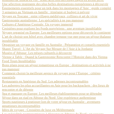
Une sélection inspirante des plus belles destinations européennes à découvrir
Équipements essentiels pour un trek dans les montagnes d’Asie : guide complet
3 semaines au Vietnam en famille : itinéraire et budget à prévoir
Voyage en Toscane : entre villages médiévaux, collines et art de vivre
Gastronomie australienne: Les spécialités à ne pas manquer
Cultures d’Amérique Centrale: Un voyage immersif
Croisières pour explorer les fjords norvégiens : une aventure inoubliable
Voyage organisé en Europe: Les meilleures options pour découvrir le continent
L’art de choisir son hôtel avec chambre terrasse vue mer pour un séjour thalasso
inoubliable
Organiser un voyage en famille en Australie : Préparation et conseils essentiels
Shanti Travel : L’Art du Voyage Sur Mesure de l’Asie à la Jordanie
Musées d’Afrique: Les trésors culturels à découvrir
Vienne à Table : Quand la Gastronomie Rencontre l’Histoire dans des Vienna
Food Tours Inoubliables
Bons plans pour un séjour romantique en Europe : destinations et activités à ne
pas manquer
Comment choisir la meilleure agence de voyage pour l’Europe : critères
essentiels
Restaurants en Amérique du Sud: Les adresses incontournables
Les auberges les plus accueillantes en Asie pour les backpackers : des lieux de
rencontre et de détente
Spa et massage en Europe: Les meilleurs établissements pour se détendre
Séjour dans un riad en Afrique du Nord: Une expérience authentique
Sports nautiques à pratiquer lors de votre séjour en Australie : aventures
aquatiques incontournables
Idées de voyage : Croisières de luxe en Méditerranée
Les spécialités gastronomiques à déguster en Afrique du Nord : un voyage