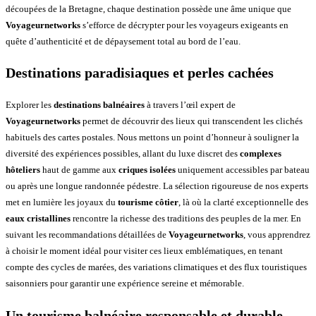
découpées de la Bretagne, chaque destination possède une âme unique que
Voyageurnetworks
s’efforce de décrypter pour les voyageurs exigeants en
quête d’authenticité et de dépaysement total au bord de l’eau.
Destinations paradisiaques et perles cachées
Explorer les
destinations balnéaires
à travers l’œil expert de
Voyageurnetworks
permet de découvrir des lieux qui transcendent les clichés
habituels des cartes postales. Nous mettons un point d’honneur à souligner la
diversité des expériences possibles, allant du luxe discret des
complexes
hôteliers
haut de gamme aux
criques isolées
uniquement accessibles par bateau
ou après une longue randonnée pédestre. La sélection rigoureuse de nos experts
met en lumière les joyaux du
tourisme côtier
, là où la clarté exceptionnelle des
eaux cristallines
rencontre la richesse des traditions des peuples de la mer. En
suivant les recommandations détaillées de
Voyageurnetworks
, vous apprendrez
à choisir le moment idéal pour visiter ces lieux emblématiques, en tenant
compte des cycles de marées, des variations climatiques et des flux touristiques
saisonniers pour garantir une expérience sereine et mémorable.
Un tourisme balnéaire responsable et durable