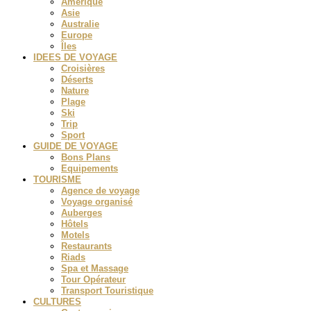
Amérique
Asie
Australie
Europe
Îles
IDEES DE VOYAGE
Croisières
Déserts
Nature
Plage
Ski
Trip
Sport
GUIDE DE VOYAGE
Bons Plans
Equipements
TOURISME
Agence de voyage
Voyage organisé
Auberges
Hôtels
Motels
Restaurants
Riads
Spa et Massage
Tour Opérateur
Transport Touristique
CULTURES