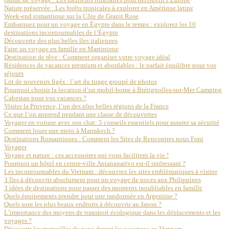
Nature préservée : Les forêts tropicales à explorer en Amérique latine
Week-end romantique sur la Côte de Granit Rose
Embarquez pour un voyage en Égypte dans le temps : explorez les 10
destinations incontournables de l’Égypte
Découverte des plus belles îles italiennes
Faire un voyage en famille en Martinique
Destination de rêve : Comment organiser votre voyage idéal
Résidences de vacances premium et abordables : le parfait équilibre pour vos
séjours
Lot de souvenirs figés : l’art du tirage groupé de photos
Pourquoi choisir la location d’un mobil-home à Brétignolles-sur-Mer Camping
Cabestan pour vos vacances ?
Visiter la Provence, l’un des plus belles régions de la France
Ce que l’on apprend pendant une classe de découvertes
Voyager en voiture avec son chat: 5 conseils essentiels pour assurer sa sécurité
Comment louer une moto à Marrakech ?
Destinations Romantiques : Comment les Sites de Rencontres nous Font
Voyager
Voyage et nature : ces accessoires qui vous facilitent la vie !
Pourquoi un hôtel en centre-ville Antananarivo est-il intéressant ?
Les incontournables du Vietnam : découvrez les sites emblématiques à visiter
3 îles à découvrir absolument pour un voyage de noces aux Philippines
3 idées de destinations pour passer des moments inoubliables en famille
Quels équipements prendre pour une randonnée en Argentine ?
Quels sont les plus beaux endroits à découvrir au Japon ?
L’importance des moyens de transport écologique dans les déplacements et les
voyages ?
Découvrir les merveilles du pays durant les vacances au Vietnam