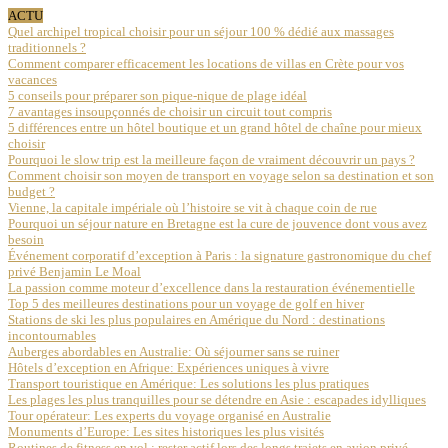
ACTU
Quel archipel tropical choisir pour un séjour 100 % dédié aux massages
traditionnels ?
Comment comparer efficacement les locations de villas en Crète pour vos
vacances
5 conseils pour préparer son pique-nique de plage idéal
7 avantages insoupçonnés de choisir un circuit tout compris
5 différences entre un hôtel boutique et un grand hôtel de chaîne pour mieux
choisir
Pourquoi le slow trip est la meilleure façon de vraiment découvrir un pays ?
Comment choisir son moyen de transport en voyage selon sa destination et son
budget ?
Vienne, la capitale impériale où l’histoire se vit à chaque coin de rue
Pourquoi un séjour nature en Bretagne est la cure de jouvence dont vous avez
besoin
Événement corporatif d’exception à Paris : la signature gastronomique du chef
privé Benjamin Le Moal
La passion comme moteur d’excellence dans la restauration événementielle
Top 5 des meilleures destinations pour un voyage de golf en hiver
Stations de ski les plus populaires en Amérique du Nord : destinations
incontournables
Auberges abordables en Australie: Où séjourner sans se ruiner
Hôtels d’exception en Afrique: Expériences uniques à vivre
Transport touristique en Amérique: Les solutions les plus pratiques
Les plages les plus tranquilles pour se détendre en Asie : escapades idylliques
Tour opérateur: Les experts du voyage organisé en Australie
Monuments d’Europe: Les sites historiques les plus visités
Routines de fitness en vol : rester actif lors des longs trajets en avion privé