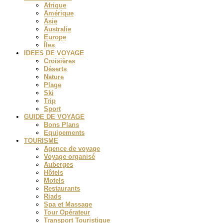
Afrique
Amérique
Asie
Australie
Europe
Îles
IDEES DE VOYAGE
Croisières
Déserts
Nature
Plage
Ski
Trip
Sport
GUIDE DE VOYAGE
Bons Plans
Equipements
TOURISME
Agence de voyage
Voyage organisé
Auberges
Hôtels
Motels
Restaurants
Riads
Spa et Massage
Tour Opérateur
Transport Touristique