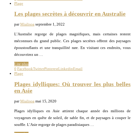
Plage
Les plages secrètes à découvrir en Australie
par
Mialisoa
septembre 1, 2022
L’Australie regorge de plages magnifiques, mais certaines restent
méconnues du grand public. Ces plages secrètes offrent des paysages
époustouflants et une tranquillité rare. En visitant ces endroits, vous
découvrirez un …
Lire plus
0
Facebook
Twitter
Pinterest
Linkedin
Email
Plage
Plages idylliques: Où trouver les plus belles
en Asie
par
Mialisoa
mai 15, 2020
Plages idylliques en Asie attirent chaque année des millions de
voyageurs en quête de soleil, de sable fin, et de paysages à couper le
souffle. L’Asie regorge de plages paradisiaques …