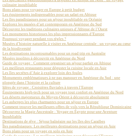
culinaire inoubliable
Bons plans pour voyager en Europe à petit budget
Les équipements indispensables pour un safari en Afrique
Les îles paradisiaques pour un séjour inoubliable en Océanie
Explorez les musées d’art contemporain en Amérique du Sud
Découvrez les traditions culinaires uniques d’Afrique de l’Ouest
Les monuments historiques les plus impressionnants d’Europe
Pourquoi voyager pendant vos règles ?
Musées d’histoire naturelle à visiter en Amérique centrale : un voyage au cœur
de la biodiversité
Les destinations incontournables pour un road trip en Australie
Musées insolites à découvrir en Amérique du Nord
Guide de voyage : Comment organiser un séjour parfait en Afrique
Les meilleurs restaurants pour déguster la cuisine locale en Asie
Les îles secrètes d’Asie à explorer loin des foules
Monuments emblématiques à ne pas manquer en Amérique du Sud : une
plongée dans l’histoire et la culture
Idées de voyage : Croisières fluviales à travers l’Europe
Équipements high-tech pour un voyage tout confort en Amérique du Nord
Les déserts majestueux du Moyen-Orient à découvrir absolument
Les auberges les plus charmantes pour un séjour en Europe
Comment trouver les meilleures offres de vols vers la République Dominicaine
Découvrez la Magie Ancestrale : Voyage en Égypte pour une Aventure
Inoubliable
Destinations de rêve : Séjour balnéaire sur les îles des Caraïbes
Îles paradisiaques: Les meilleures destinations pour un séjour en Asie
Bons plans pour un voyage en solo en Asie
Guide de voyage : Les meilleurs itinéraires pour découvrir l’Europe