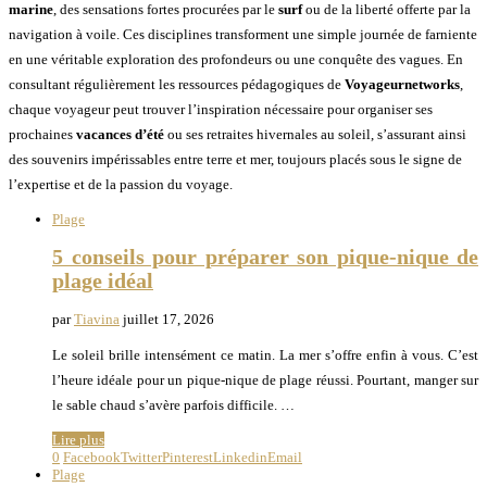
marine
, des sensations fortes procurées par le
surf
ou de la liberté offerte par la
navigation à voile. Ces disciplines transforment une simple journée de farniente
en une véritable exploration des profondeurs ou une conquête des vagues. En
consultant régulièrement les ressources pédagogiques de
Voyageurnetworks
,
chaque voyageur peut trouver l’inspiration nécessaire pour organiser ses
prochaines
vacances d’été
ou ses retraites hivernales au soleil, s’assurant ainsi
des souvenirs impérissables entre terre et mer, toujours placés sous le signe de
l’expertise et de la passion du voyage.
Plage
5 conseils pour préparer son pique-nique de
plage idéal
par
Tiavina
juillet 17, 2026
Le soleil brille intensément ce matin. La mer s’offre enfin à vous. C’est
l’heure idéale pour un pique-nique de plage réussi. Pourtant, manger sur
le sable chaud s’avère parfois difficile. …
Lire plus
0
Facebook
Twitter
Pinterest
Linkedin
Email
Plage