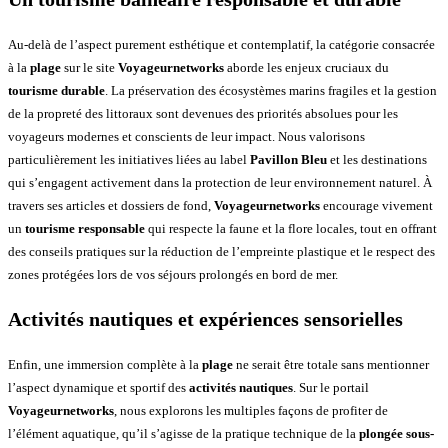
Au-delà de l’aspect purement esthétique et contemplatif, la catégorie consacrée
à la
plage
sur le site
Voyageurnetworks
aborde les enjeux cruciaux du
tourisme durable
. La préservation des écosystèmes marins fragiles et la gestion
de la propreté des littoraux sont devenues des priorités absolues pour les
voyageurs modernes et conscients de leur impact. Nous valorisons
particulièrement les initiatives liées au label
Pavillon Bleu
et les destinations
qui s’engagent activement dans la protection de leur environnement naturel. À
travers ses articles et dossiers de fond,
Voyageurnetworks
encourage vivement
un
tourisme responsable
qui respecte la faune et la flore locales, tout en offrant
des conseils pratiques sur la réduction de l’empreinte plastique et le respect des
zones protégées lors de vos séjours prolongés en bord de mer.
Activités nautiques et expériences sensorielles
Enfin, une immersion complète à la
plage
ne serait être totale sans mentionner
l’aspect dynamique et sportif des
activités nautiques
. Sur le portail
Voyageurnetworks
, nous explorons les multiples façons de profiter de
l’élément aquatique, qu’il s’agisse de la pratique technique de la
plongée sous-