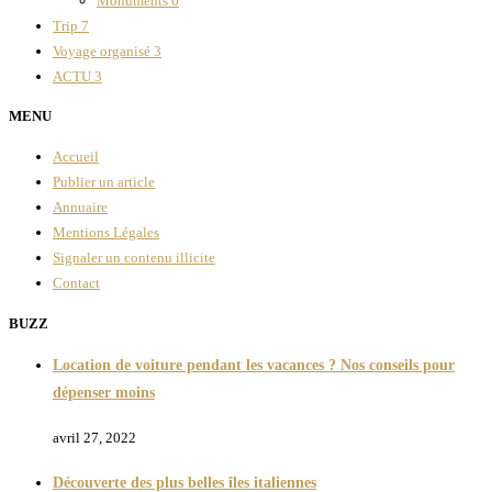
Monuments
6
Trip
7
Voyage organisé
3
ACTU
3
MENU
Accueil
Publier un article
Annuaire
Mentions Légales
Signaler un contenu illicite
Contact
BUZZ
Location de voiture pendant les vacances ? Nos conseils pour
dépenser moins
avril 27, 2022
Découverte des plus belles îles italiennes