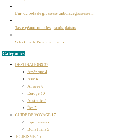
L'art du bola de grossesse unboladegrossesse.fr
Tasse géante pour les grands plaisirs
Sélection de Présents décalés
Categories
DESTINATIONS
37
Amérique
4
Asie
6
Afrique
6
Europe
10
Australie
2
Îles
7
GUIDE DE VOYAGE
17
Equipements
5
Bons Plans
5
TOURISME
45