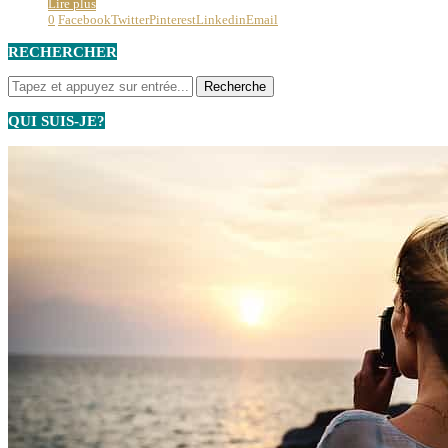
Lire plus
0
Facebook
Twitter
Pinterest
Linkedin
Email
RECHERCHER
QUI SUIS-JE?