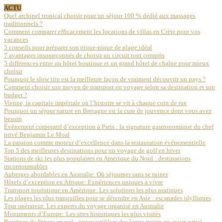
ACTU
Quel archipel tropical choisir pour un séjour 100 % dédié aux massages
traditionnels ?
Comment comparer efficacement les locations de villas en Crète pour vos
vacances
5 conseils pour préparer son pique-nique de plage idéal
7 avantages insoupçonnés de choisir un circuit tout compris
5 différences entre un hôtel boutique et un grand hôtel de chaîne pour mieux
choisir
Pourquoi le slow trip est la meilleure façon de vraiment découvrir un pays ?
Comment choisir son moyen de transport en voyage selon sa destination et son
budget ?
Vienne, la capitale impériale où l’histoire se vit à chaque coin de rue
Pourquoi un séjour nature en Bretagne est la cure de jouvence dont vous avez
besoin
Événement corporatif d’exception à Paris : la signature gastronomique du chef
privé Benjamin Le Moal
La passion comme moteur d’excellence dans la restauration événementielle
Top 5 des meilleures destinations pour un voyage de golf en hiver
Stations de ski les plus populaires en Amérique du Nord : destinations
incontournables
Auberges abordables en Australie: Où séjourner sans se ruiner
Hôtels d’exception en Afrique: Expériences uniques à vivre
Transport touristique en Amérique: Les solutions les plus pratiques
Les plages les plus tranquilles pour se détendre en Asie : escapades idylliques
Tour opérateur: Les experts du voyage organisé en Australie
Monuments d’Europe: Les sites historiques les plus visités
Routines de fitness en vol : rester actif lors des longs trajets en avion privé