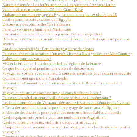
Nature préservée : Les forêts tropicales à explorer en Amérique latine
Week-end romantique sur la Côte de Granit Rose
Embarquez pour un voyage en Égypte dans le temps : explorez les 10
destinations incontournables de l’Égypte
Découverte des plus belles îles italiennes
Faire un voyage en famille en Martinique
Destination de rêve : Comment organiser votre voyage idéal
Résidences de vacances premium et abordables : le parfait équilibre pour vos
séjours
Lot de souvenirs figés : l’art du tirage groupé de photos
Pourquoi choisir la location d’un mobil-home à Brétignolles-sur-Mer Camping
Cabestan pour vos vacances ?
Visiter la Provence, l’un des plus belles régions de la France
Ce que l’on apprend pendant une classe de découvertes
Voyager en voiture avec son chat: 5 conseils essentiels pour assurer sa sécurité
Comment louer une moto à Marrakech ?
Destinations Romantiques : Comment les Sites de Rencontres nous Font
Voyager
Voyage et nature : ces accessoires qui vous facilitent la vie !
Pourquoi un hôtel en centre-ville Antananarivo est-il intéressant ?
Les incontournables du Vietnam : découvrez les sites emblématiques à visiter
3 îles à découvrir absolument pour un voyage de noces aux Philippines
3 idées de destinations pour passer des moments inoubliables en famille
Quels équipements prendre pour une randonnée en Argentine ?
Quels sont les plus beaux endroits à découvrir au Japon ?
L’importance des moyens de transport écologique dans les déplacements et les
voyages ?
Découvrir les merveilles du pays durant les vacances au Vietnam