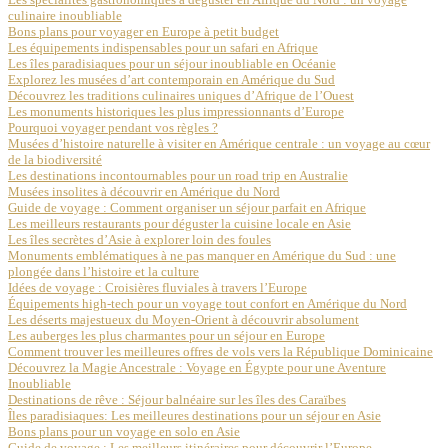
culinaire inoubliable
Bons plans pour voyager en Europe à petit budget
Les équipements indispensables pour un safari en Afrique
Les îles paradisiaques pour un séjour inoubliable en Océanie
Explorez les musées d’art contemporain en Amérique du Sud
Découvrez les traditions culinaires uniques d’Afrique de l’Ouest
Les monuments historiques les plus impressionnants d’Europe
Pourquoi voyager pendant vos règles ?
Musées d’histoire naturelle à visiter en Amérique centrale : un voyage au cœur
de la biodiversité
Les destinations incontournables pour un road trip en Australie
Musées insolites à découvrir en Amérique du Nord
Guide de voyage : Comment organiser un séjour parfait en Afrique
Les meilleurs restaurants pour déguster la cuisine locale en Asie
Les îles secrètes d’Asie à explorer loin des foules
Monuments emblématiques à ne pas manquer en Amérique du Sud : une
plongée dans l’histoire et la culture
Idées de voyage : Croisières fluviales à travers l’Europe
Équipements high-tech pour un voyage tout confort en Amérique du Nord
Les déserts majestueux du Moyen-Orient à découvrir absolument
Les auberges les plus charmantes pour un séjour en Europe
Comment trouver les meilleures offres de vols vers la République Dominicaine
Découvrez la Magie Ancestrale : Voyage en Égypte pour une Aventure
Inoubliable
Destinations de rêve : Séjour balnéaire sur les îles des Caraïbes
Îles paradisiaques: Les meilleures destinations pour un séjour en Asie
Bons plans pour un voyage en solo en Asie
Guide de voyage : Les meilleurs itinéraires pour découvrir l’Europe