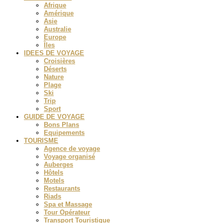
Afrique
Amérique
Asie
Australie
Europe
Îles
IDEES DE VOYAGE
Croisières
Déserts
Nature
Plage
Ski
Trip
Sport
GUIDE DE VOYAGE
Bons Plans
Equipements
TOURISME
Agence de voyage
Voyage organisé
Auberges
Hôtels
Motels
Restaurants
Riads
Spa et Massage
Tour Opérateur
Transport Touristique