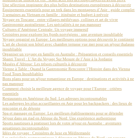
Une sélection inspirante des plus belles destinations européennes à découvrir
Équipements essentiels pour un trek dans les montagnes d’Asie : guide complet
3 semaines au Vietnam en famille : itinéraire et budget à prévoir
Voyage en Toscane : entre villages médiévaux, collines et art de vivre
Gastronomie australienne: Les spécialités à ne pas manquer
Cultures d’Amérique Centrale: Un voyage immersif
Croisières pour explorer les fjords norvégiens : une aventure inoubliable
Voyage organisé en Europe: Les meilleures options pour découvrir le continent
L’art de choisir son hôtel avec chambre terrasse vue mer pour un séjour thalasso
inoubliable
Organiser un voyage en famille en Australie : Préparation et conseils essentiels
Shanti Travel : L’Art du Voyage Sur Mesure de l’Asie à la Jordanie
Musées d’Afrique: Les trésors culturels à découvrir
Vienne à Table : Quand la Gastronomie Rencontre l’Histoire dans des Vienna
Food Tours Inoubliables
Bons plans pour un séjour romantique en Europe : destinations et activités à ne
pas manquer
Comment choisir la meilleure agence de voyage pour l’Europe : critères
essentiels
Restaurants en Amérique du Sud: Les adresses incontournables
Les auberges les plus accueillantes en Asie pour les backpackers : des lieux de
rencontre et de détente
Spa et massage en Europe: Les meilleurs établissements pour se détendre
Séjour dans un riad en Afrique du Nord: Une expérience authentique
Sports nautiques à pratiquer lors de votre séjour en Australie : aventures
aquatiques incontournables
Idées de voyage : Croisières de luxe en Méditerranée
Les spécialités gastronomiques à déguster en Afrique du Nord : un voyage