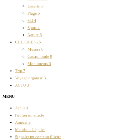
Déserts
5
Plage
5
Ski
4
Sport
4
Nature
6
CULTURES
25
Musées
6
Gastronomie
9
Monuments
6
Trip
7
Voyage organisé
3
ACTU
3
MENU
Accueil
Publier un article
Annuaire
Mentions Légales
Signaler un contenu illicite