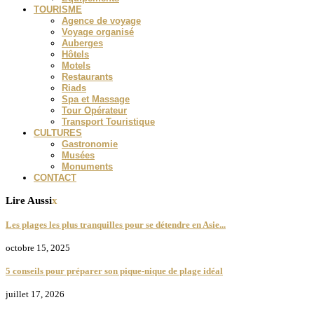
TOURISME
Agence de voyage
Voyage organisé
Auberges
Hôtels
Motels
Restaurants
Riads
Spa et Massage
Tour Opérateur
Transport Touristique
CULTURES
Gastronomie
Musées
Monuments
CONTACT
Lire Aussi
x
Les plages les plus tranquilles pour se détendre en Asie...
octobre 15, 2025
5 conseils pour préparer son pique-nique de plage idéal
juillet 17, 2026