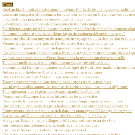
ACTU
Quel archipel tropical choisir pour un séjour 100 % dédié aux massages traditionn
Comment comparer efficacement les locations de villas en Crète pour vos vacanc
5 conseils pour préparer son pique-nique de plage idéal
7 avantages insoupçonnés de choisir un circuit tout compris
5 différences entre un hôtel boutique et un grand hôtel de chaîne pour mieux choi
Pourquoi le slow trip est la meilleure façon de vraiment découvrir un pays ?
Comment choisir son moyen de transport en voyage selon sa destination et son b
Vienne, la capitale impériale où l’histoire se vit à chaque coin de rue
Pourquoi un séjour nature en Bretagne est la cure de jouvence dont vous avez be
Événement corporatif d’exception à Paris : la signature gastronomique du chef 
La passion comme moteur d’excellence dans la restauration événementielle
Top 5 des meilleures destinations pour un voyage de golf en hiver
Stations de ski les plus populaires en Amérique du Nord : destinations incontour
Auberges abordables en Australie: Où séjourner sans se ruiner
Hôtels d’exception en Afrique: Expériences uniques à vivre
Transport touristique en Amérique: Les solutions les plus pratiques
Les plages les plus tranquilles pour se détendre en Asie : escapades idylliques
Tour opérateur: Les experts du voyage organisé en Australie
Monuments d’Europe: Les sites historiques les plus visités
Routines de fitness en vol : rester actif lors des longs trajets en avion privé
Une sélection inspirante des plus belles destinations européennes à découvrir
Équipements essentiels pour un trek dans les montagnes d’Asie : guide complet
3 semaines au Vietnam en famille : itinéraire et budget à prévoir
Voyage en Toscane : entre villages médiévaux, collines et art de vivre
Gastronomie australienne: Les spécialités à ne pas manquer
Cultures d’Amérique Centrale: Un voyage immersif
Croisières pour explorer les fjords norvégiens : une aventure inoubliable