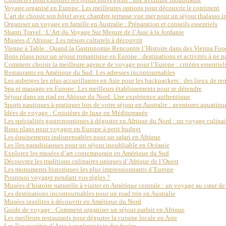
Voyage organisé en Europe: Les meilleures options pour découvrir le continent
L’art de choisir son hôtel avec chambre terrasse vue mer pour un séjour thalasso 
Organiser un voyage en famille en Australie : Préparation et conseils essentiels
Shanti Travel : L’Art du Voyage Sur Mesure de l’Asie à la Jordanie
Musées d’Afrique: Les trésors culturels à découvrir
Vienne à Table : Quand la Gastronomie Rencontre l’Histoire dans des Vienna Foo
Bons plans pour un séjour romantique en Europe : destinations et activités à ne 
Comment choisir la meilleure agence de voyage pour l’Europe : critères essentiel
Restaurants en Amérique du Sud: Les adresses incontournables
Les auberges les plus accueillantes en Asie pour les backpackers : des lieux de re
Spa et massage en Europe: Les meilleurs établissements pour se détendre
Séjour dans un riad en Afrique du Nord: Une expérience authentique
Sports nautiques à pratiquer lors de votre séjour en Australie : aventures aquatiq
Idées de voyage : Croisières de luxe en Méditerranée
Les spécialités gastronomiques à déguster en Afrique du Nord : un voyage culinai
Bons plans pour voyager en Europe à petit budget
Les équipements indispensables pour un safari en Afrique
Les îles paradisiaques pour un séjour inoubliable en Océanie
Explorez les musées d’art contemporain en Amérique du Sud
Découvrez les traditions culinaires uniques d’Afrique de l’Ouest
Les monuments historiques les plus impressionnants d’Europe
Pourquoi voyager pendant vos règles ?
Musées d’histoire naturelle à visiter en Amérique centrale : un voyage au cœur de 
Les destinations incontournables pour un road trip en Australie
Musées insolites à découvrir en Amérique du Nord
Guide de voyage : Comment organiser un séjour parfait en Afrique
Les meilleurs restaurants pour déguster la cuisine locale en Asie
Les îles secrètes d’Asie à explorer loin des foules