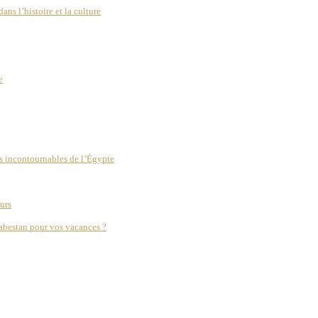
s l’histoire et la culture
e
s incontournables de l’Égypte
urs
abestan pour vos vacances ?