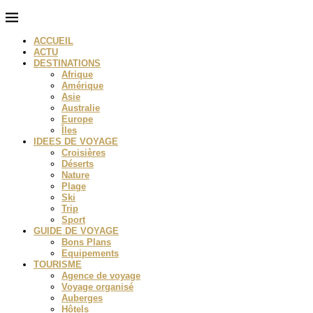
ACCUEIL
ACTU
DESTINATIONS
Afrique
Amérique
Asie
Australie
Europe
Îles
IDEES DE VOYAGE
Croisières
Déserts
Nature
Plage
Ski
Trip
Sport
GUIDE DE VOYAGE
Bons Plans
Equipements
TOURISME
Agence de voyage
Voyage organisé
Auberges
Hôtels