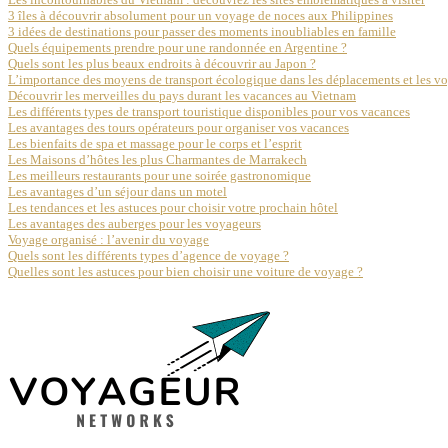
3 îles à découvrir absolument pour un voyage de noces aux Philippines
3 idées de destinations pour passer des moments inoubliables en famille
Quels équipements prendre pour une randonnée en Argentine ?
Quels sont les plus beaux endroits à découvrir au Japon ?
L’importance des moyens de transport écologique dans les déplacements et les v
Découvrir les merveilles du pays durant les vacances au Vietnam
Les différents types de transport touristique disponibles pour vos vacances
Les avantages des tours opérateurs pour organiser vos vacances
Les bienfaits de spa et massage pour le corps et l’esprit
Les Maisons d’hôtes les plus Charmantes de Marrakech
Les meilleurs restaurants pour une soirée gastronomique
Les avantages d’un séjour dans un motel
Les tendances et les astuces pour choisir votre prochain hôtel
Les avantages des auberges pour les voyageurs
Voyage organisé : l’avenir du voyage
Quels sont les différents types d’agence de voyage ?
Quelles sont les astuces pour bien choisir une voiture de voyage ?