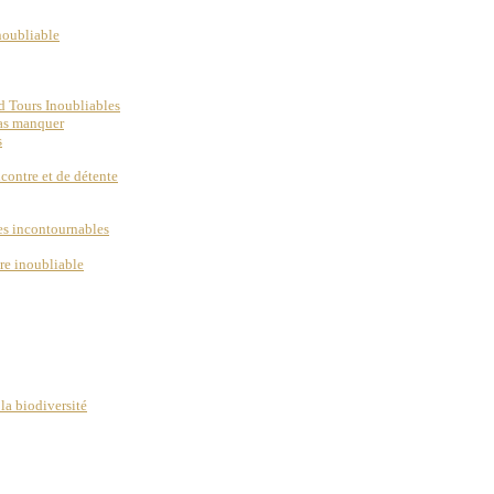
inoubliable
d Tours Inoubliables
pas manquer
s
ncontre et de détente
ues incontournables
re inoubliable
la biodiversité