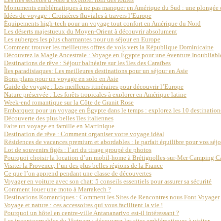
Monuments emblématiques à ne pas manquer en Amérique du Sud : une plongée dan
Idées de voyage : Croisières fluviales à travers l’Europe
Équipements high-tech pour un voyage tout confort en Amérique du Nord
Les déserts majestueux du Moyen-Orient à découvrir absolument
Les auberges les plus charmantes pour un séjour en Europe
Comment trouver les meilleures offres de vols vers la République Dominicaine
Découvrez la Magie Ancestrale : Voyage en Égypte pour une Aventure Inoubliabl
Destinations de rêve : Séjour balnéaire sur les îles des Caraïbes
Îles paradisiaques: Les meilleures destinations pour un séjour en Asie
Bons plans pour un voyage en solo en Asie
Guide de voyage : Les meilleurs itinéraires pour découvrir l’Europe
Nature préservée : Les forêts tropicales à explorer en Amérique latine
Week-end romantique sur la Côte de Granit Rose
Embarquez pour un voyage en Égypte dans le temps : explorez les 10 destination
Découverte des plus belles îles italiennes
Faire un voyage en famille en Martinique
Destination de rêve : Comment organiser votre voyage idéal
Résidences de vacances premium et abordables : le parfait équilibre pour vos séjo
Lot de souvenirs figés : l’art du tirage groupé de photos
Pourquoi choisir la location d’un mobil-home à Brétignolles-sur-Mer Camping C
Visiter la Provence, l’un des plus belles régions de la France
Ce que l’on apprend pendant une classe de découvertes
Voyager en voiture avec son chat: 5 conseils essentiels pour assurer sa sécurité
Comment louer une moto à Marrakech ?
Destinations Romantiques : Comment les Sites de Rencontres nous Font Voyager
Voyage et nature : ces accessoires qui vous facilitent la vie !
Pourquoi un hôtel en centre-ville Antananarivo est-il intéressant ?
Les incontournables du Vietnam : découvrez les sites emblématiques à visiter