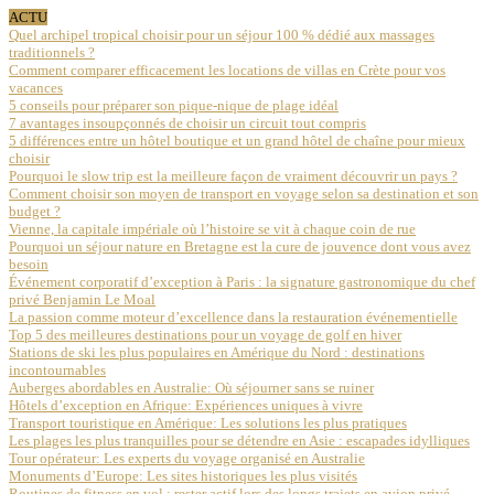
ACTU
Quel archipel tropical choisir pour un séjour 100 % dédié aux massages
traditionnels ?
Comment comparer efficacement les locations de villas en Crète pour vos
vacances
5 conseils pour préparer son pique-nique de plage idéal
7 avantages insoupçonnés de choisir un circuit tout compris
5 différences entre un hôtel boutique et un grand hôtel de chaîne pour mieux
choisir
Pourquoi le slow trip est la meilleure façon de vraiment découvrir un pays ?
Comment choisir son moyen de transport en voyage selon sa destination et son
budget ?
Vienne, la capitale impériale où l’histoire se vit à chaque coin de rue
Pourquoi un séjour nature en Bretagne est la cure de jouvence dont vous avez
besoin
Événement corporatif d’exception à Paris : la signature gastronomique du chef
privé Benjamin Le Moal
La passion comme moteur d’excellence dans la restauration événementielle
Top 5 des meilleures destinations pour un voyage de golf en hiver
Stations de ski les plus populaires en Amérique du Nord : destinations
incontournables
Auberges abordables en Australie: Où séjourner sans se ruiner
Hôtels d’exception en Afrique: Expériences uniques à vivre
Transport touristique en Amérique: Les solutions les plus pratiques
Les plages les plus tranquilles pour se détendre en Asie : escapades idylliques
Tour opérateur: Les experts du voyage organisé en Australie
Monuments d’Europe: Les sites historiques les plus visités
Routines de fitness en vol : rester actif lors des longs trajets en avion privé