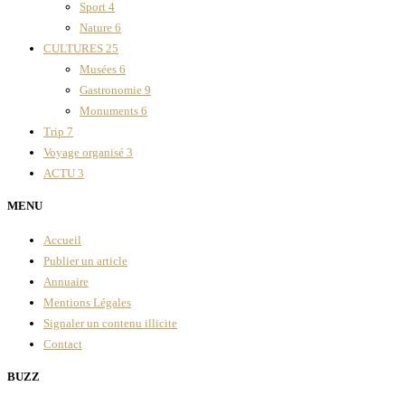
Sport
4
Nature
6
CULTURES
25
Musées
6
Gastronomie
9
Monuments
6
Trip
7
Voyage organisé
3
ACTU
3
MENU
Accueil
Publier un article
Annuaire
Mentions Légales
Signaler un contenu illicite
Contact
BUZZ