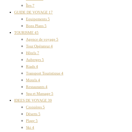
Îles
7
GUIDE DE VOYAGE
17
Equipements
5
Bons Plans
5
TOURISME
45
Agence de voyage
5
Tour Opérateur
4
Hôtels
7
Auberges
5
Riads
4
Transport Touristique
4
Motels
4
Restaurants
4
Spa et Massage
5
IDEES DE VOYAGE
39
Croisières
5
Déserts
5
Plage
5
Ski
4