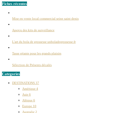
Fiches récentes
Mise en vente local commercial seine saint denis
Aperçu des kits de surveillance
L'art du bola de grossesse unboladegrossesse.fr
Tasse géante pour les grands plaisirs
Sélection de Présents décalés
Categories
DESTINATIONS
37
Amérique
4
Asie
6
Afrique
6
Europe
10
Australie
2