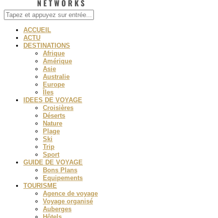
ACCUEIL
ACTU
DESTINATIONS
Afrique
Amérique
Asie
Australie
Europe
Îles
IDEES DE VOYAGE
Croisières
Déserts
Nature
Plage
Ski
Trip
Sport
GUIDE DE VOYAGE
Bons Plans
Equipements
TOURISME
Agence de voyage
Voyage organisé
Auberges
Hôtels