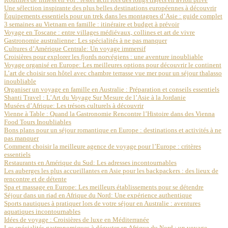
Une sélection inspirante des plus belles destinations européennes à découvrir
Équipements essentiels pour un trek dans les montagnes d’Asie : guide complet
3 semaines au Vietnam en famille : itinéraire et budget à prévoir
Voyage en Toscane : entre villages médiévaux, collines et art de vivre
Gastronomie australienne: Les spécialités à ne pas manquer
Cultures d’Amérique Centrale: Un voyage immersif
Croisières pour explorer les fjords norvégiens : une aventure inoubliable
Voyage organisé en Europe: Les meilleures options pour découvrir le continent
L’art de choisir son hôtel avec chambre terrasse vue mer pour un séjour thalasso
inoubliable
Organiser un voyage en famille en Australie : Préparation et conseils essentiels
Shanti Travel : L’Art du Voyage Sur Mesure de l’Asie à la Jordanie
Musées d’Afrique: Les trésors culturels à découvrir
Vienne à Table : Quand la Gastronomie Rencontre l’Histoire dans des Vienna
Food Tours Inoubliables
Bons plans pour un séjour romantique en Europe : destinations et activités à ne
pas manquer
Comment choisir la meilleure agence de voyage pour l’Europe : critères
essentiels
Restaurants en Amérique du Sud: Les adresses incontournables
Les auberges les plus accueillantes en Asie pour les backpackers : des lieux de
rencontre et de détente
Spa et massage en Europe: Les meilleurs établissements pour se détendre
Séjour dans un riad en Afrique du Nord: Une expérience authentique
Sports nautiques à pratiquer lors de votre séjour en Australie : aventures
aquatiques incontournables
Idées de voyage : Croisières de luxe en Méditerranée
Les spécialités gastronomiques à déguster en Afrique du Nord : un voyage