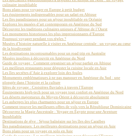
culinaire inoubliable
Bons plans pour voyager en Europe à petit budget
Les équipements indispensables pour un safari en Afrique
Les îles paradisiaques pour un séjour inoubliable en Océanie
Explorez les musées d’art contemporain en Amérique du Sud
Découvrez les traditions culinaires uniques d’Afrique de l’Ouest
Les monuments historiques les plus impressionnants d’Europe
Pourquoi voyager pendant vos règles ?
Musées d’histoire naturelle à visiter en Amérique centrale : un voyage au cœur
de la biodiversité
Les destinations incontournables pour un road trip en Australie
Musées insolites à découvrir en Amérique du Nord
Guide de voyage : Comment organiser un séjour parfait en Afrique
Les meilleurs restaurants pour déguster la cuisine locale en Asie
Les îles secrètes d’Asie à explorer loin des foules
Monuments emblématiques à ne pas manquer en Amérique du Sud : une
plongée dans l’histoire et la culture
Idées de voyage : Croisières fluviales à travers l’Europe
Équipements high-tech pour un voyage tout confort en Amérique du Nord
Les déserts majestueux du Moyen-Orient à découvrir absolument
Les auberges les plus charmantes pour un séjour en Europe
Comment trouver les meilleures offres de vols vers la République Dominicaine
Découvrez la Magie Ancestrale : Voyage en Égypte pour une Aventure
Inoubliable
Destinations de rêve : Séjour balnéaire sur les îles des Caraïbes
Îles paradisiaques: Les meilleures destinations pour un séjour en Asie
Bons plans pour un voyage en solo en Asie
Guide de voyage : Les meilleurs itinéraires pour découvrir l’Europe