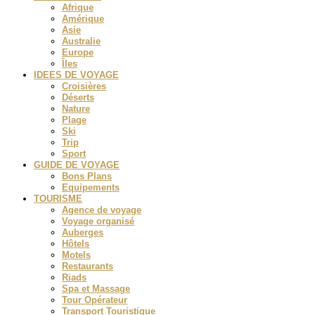
Afrique
Amérique
Asie
Australie
Europe
Îles
IDEES DE VOYAGE
Croisières
Déserts
Nature
Plage
Ski
Trip
Sport
GUIDE DE VOYAGE
Bons Plans
Equipements
TOURISME
Agence de voyage
Voyage organisé
Auberges
Hôtels
Motels
Restaurants
Riads
Spa et Massage
Tour Opérateur
Transport Touristique