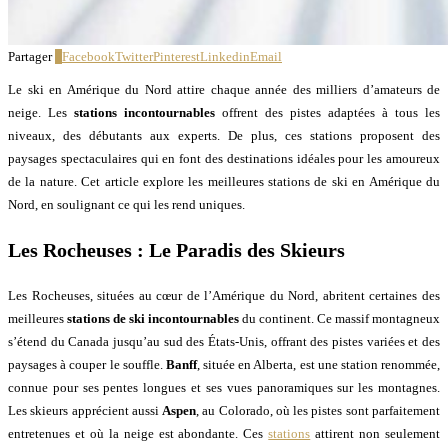
Partager
0
Facebook
Twitter
Pinterest
Linkedin
Email
Le ski en Amérique du Nord attire chaque année des milliers d’amateurs de
neige. Les
stations incontournables
offrent des pistes adaptées à tous les
niveaux, des débutants aux experts. De plus, ces stations proposent des
paysages spectaculaires qui en font des destinations idéales pour les amoureux
de la nature. Cet article explore les meilleures stations de ski en Amérique du
Nord, en soulignant ce qui les rend uniques.
Les Rocheuses : Le Paradis des Skieurs
Les Rocheuses, situées au cœur de l’Amérique du Nord, abritent certaines des
meilleures
stations de ski incontournables
du continent. Ce massif montagneux
s’étend du Canada jusqu’au sud des États-Unis, offrant des pistes variées et des
paysages à couper le souffle.
Banff
, située en Alberta, est une station renommée,
connue pour ses pentes longues et ses vues panoramiques sur les montagnes.
Les skieurs apprécient aussi
Aspen
, au Colorado, où les pistes sont parfaitement
entretenues et où la neige est abondante. Ces
stations
attirent non seulement