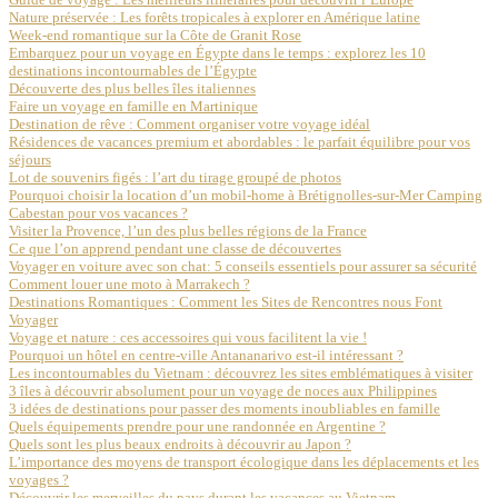
Nature préservée : Les forêts tropicales à explorer en Amérique latine
Week-end romantique sur la Côte de Granit Rose
Embarquez pour un voyage en Égypte dans le temps : explorez les 10
destinations incontournables de l’Égypte
Découverte des plus belles îles italiennes
Faire un voyage en famille en Martinique
Destination de rêve : Comment organiser votre voyage idéal
Résidences de vacances premium et abordables : le parfait équilibre pour vos
séjours
Lot de souvenirs figés : l’art du tirage groupé de photos
Pourquoi choisir la location d’un mobil-home à Brétignolles-sur-Mer Camping
Cabestan pour vos vacances ?
Visiter la Provence, l’un des plus belles régions de la France
Ce que l’on apprend pendant une classe de découvertes
Voyager en voiture avec son chat: 5 conseils essentiels pour assurer sa sécurité
Comment louer une moto à Marrakech ?
Destinations Romantiques : Comment les Sites de Rencontres nous Font
Voyager
Voyage et nature : ces accessoires qui vous facilitent la vie !
Pourquoi un hôtel en centre-ville Antananarivo est-il intéressant ?
Les incontournables du Vietnam : découvrez les sites emblématiques à visiter
3 îles à découvrir absolument pour un voyage de noces aux Philippines
3 idées de destinations pour passer des moments inoubliables en famille
Quels équipements prendre pour une randonnée en Argentine ?
Quels sont les plus beaux endroits à découvrir au Japon ?
L’importance des moyens de transport écologique dans les déplacements et les
voyages ?
Découvrir les merveilles du pays durant les vacances au Vietnam