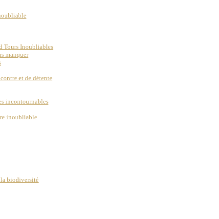
inoubliable
d Tours Inoubliables
pas manquer
s
ncontre et de détente
ues incontournables
re inoubliable
la biodiversité