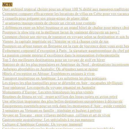
ACTU
Quel archipel tropical choisir pour un séjour 100 % dédié aux massages traditionn
Comment comparer efficacement les locations de villas en Crète pour vos vacanc
5 conseils pour préparer son pique-nique de plage idéal
7 avantages insoupçonnés de choisir un circuit tout compris
5 différences entre un hôtel boutique et un grand hôtel de chaîne pour mieux choi
Pourquoi le slow trip est la meilleure façon de vraiment découvrir un pays ?
Comment choisir son moyen de transport en voyage selon sa destination et son b
Vienne, la capitale impériale où l’histoire se vit à chaque coin de rue
Pourquoi un séjour nature en Bretagne est la cure de jouvence dont vous avez be
Événement corporatif d’exception à Paris : la signature gastronomique du chef 
La passion comme moteur d’excellence dans la restauration événementielle
Top 5 des meilleures destinations pour un voyage de golf en hiver
Stations de ski les plus populaires en Amérique du Nord : destinations incontour
Auberges abordables en Australie: Où séjourner sans se ruiner
Hôtels d’exception en Afrique: Expériences uniques à vivre
Transport touristique en Amérique: Les solutions les plus pratiques
Les plages les plus tranquilles pour se détendre en Asie : escapades idylliques
Tour opérateur: Les experts du voyage organisé en Australie
Monuments d’Europe: Les sites historiques les plus visités
Routines de fitness en vol : rester actif lors des longs trajets en avion privé
Une sélection inspirante des plus belles destinations européennes à découvrir
Équipements essentiels pour un trek dans les montagnes d’Asie : guide complet
3 semaines au Vietnam en famille : itinéraire et budget à prévoir
Voyage en Toscane : entre villages médiévaux, collines et art de vivre
Gastronomie australienne: Les spécialités à ne pas manquer
Cultures d’Amérique Centrale: Un voyage immersif
Croisières pour explorer les fjords norvégiens : une aventure inoubliable