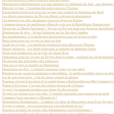
Monuments emblématiques à ne pas manquer en Amérique du Sud : une plongée dan
Idées de voyage : Croisières fluviales à travers l’Europe
Équipements high-tech pour un voyage tout confort en Amérique du Nord
Les déserts majestueux du Moyen-Orient à découvrir absolument
Les auberges les plus charmantes pour un séjour en Europe
Comment trouver les meilleures offres de vols vers la République Dominicaine
Découvrez la Magie Ancestrale : Voyage en Égypte pour une Aventure Inoubliabl
Destinations de rêve : Séjour balnéaire sur les îles des Caraïbes
Îles paradisiaques: Les meilleures destinations pour un séjour en Asie
Bons plans pour un voyage en solo en Asie
Guide de voyage : Les meilleurs itinéraires pour découvrir l’Europe
Nature préservée : Les forêts tropicales à explorer en Amérique latine
Week-end romantique sur la Côte de Granit Rose
Embarquez pour un voyage en Égypte dans le temps : explorez les 10 destination
Découverte des plus belles îles italiennes
Faire un voyage en famille en Martinique
Destination de rêve : Comment organiser votre voyage idéal
Résidences de vacances premium et abordables : le parfait équilibre pour vos séjo
Lot de souvenirs figés : l’art du tirage groupé de photos
Pourquoi choisir la location d’un mobil-home à Brétignolles-sur-Mer Camping C
Visiter la Provence, l’un des plus belles régions de la France
Ce que l’on apprend pendant une classe de découvertes
Voyager en voiture avec son chat: 5 conseils essentiels pour assurer sa sécurité
Comment louer une moto à Marrakech ?
Destinations Romantiques : Comment les Sites de Rencontres nous Font Voyager
Voyage et nature : ces accessoires qui vous facilitent la vie !
Pourquoi un hôtel en centre-ville Antananarivo est-il intéressant ?
Les incontournables du Vietnam : découvrez les sites emblématiques à visiter