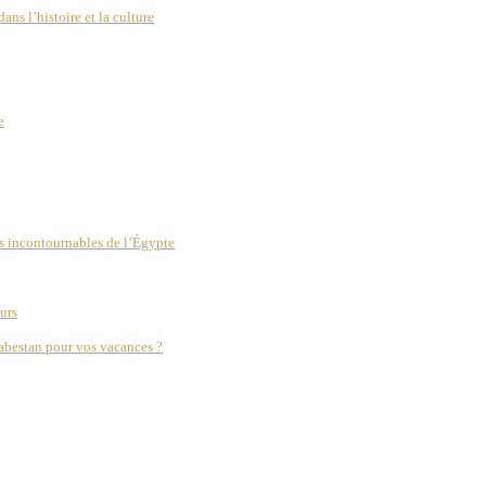
s l’histoire et la culture
e
s incontournables de l’Égypte
urs
abestan pour vos vacances ?