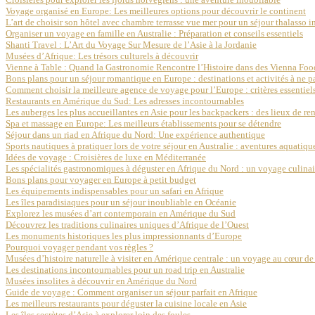
Voyage organisé en Europe: Les meilleures options pour découvrir le continent
L’art de choisir son hôtel avec chambre terrasse vue mer pour un séjour thalasso 
Organiser un voyage en famille en Australie : Préparation et conseils essentiels
Shanti Travel : L’Art du Voyage Sur Mesure de l’Asie à la Jordanie
Musées d’Afrique: Les trésors culturels à découvrir
Vienne à Table : Quand la Gastronomie Rencontre l’Histoire dans des Vienna Foo
Bons plans pour un séjour romantique en Europe : destinations et activités à ne 
Comment choisir la meilleure agence de voyage pour l’Europe : critères essentiel
Restaurants en Amérique du Sud: Les adresses incontournables
Les auberges les plus accueillantes en Asie pour les backpackers : des lieux de re
Spa et massage en Europe: Les meilleurs établissements pour se détendre
Séjour dans un riad en Afrique du Nord: Une expérience authentique
Sports nautiques à pratiquer lors de votre séjour en Australie : aventures aquatiq
Idées de voyage : Croisières de luxe en Méditerranée
Les spécialités gastronomiques à déguster en Afrique du Nord : un voyage culinai
Bons plans pour voyager en Europe à petit budget
Les équipements indispensables pour un safari en Afrique
Les îles paradisiaques pour un séjour inoubliable en Océanie
Explorez les musées d’art contemporain en Amérique du Sud
Découvrez les traditions culinaires uniques d’Afrique de l’Ouest
Les monuments historiques les plus impressionnants d’Europe
Pourquoi voyager pendant vos règles ?
Musées d’histoire naturelle à visiter en Amérique centrale : un voyage au cœur de 
Les destinations incontournables pour un road trip en Australie
Musées insolites à découvrir en Amérique du Nord
Guide de voyage : Comment organiser un séjour parfait en Afrique
Les meilleurs restaurants pour déguster la cuisine locale en Asie
Les îles secrètes d’Asie à explorer loin des foules