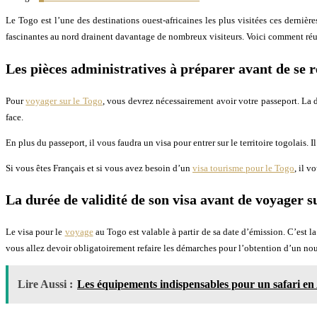
Le Togo est l’une des destinations ouest-africaines les plus visitées ces dernièr
fascinantes au nord drainent davantage de nombreux visiteurs. Voici comment réus
Les pièces administratives à préparer avant de se 
Pour
voyager sur le Togo
, vous devrez nécessairement avoir votre passeport. La d
face.
En plus du passeport, il vous faudra un visa pour entrer sur le territoire togolais
Si vous êtes Français et si vous avez besoin d’un
visa tourisme pour le Togo
, il v
La durée de validité de son visa avant de voyager s
Le visa pour le
voyage
au Togo est valable à partir de sa date d’émission. C’est la
vous allez devoir obligatoirement refaire les démarches pour l’obtention d’un no
Lire Aussi :
Les équipements indispensables pour un safari en