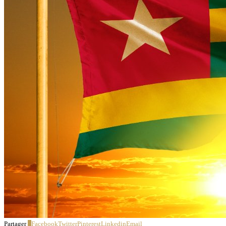
Partager
3
Facebook
Twitter
Pinterest
Linkedin
Email