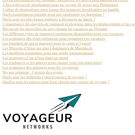
3 îles à découvrir absolument pour un voyage de noces aux Philippines
3 idées de destinations pour passer des moments inoubliables en famille
Quels équipements prendre pour une randonnée en Argentine ?
Quels sont les plus beaux endroits à découvrir au Japon ?
L’importance des moyens de transport écologique dans les déplacements et les v
Découvrir les merveilles du pays durant les vacances au Vietnam
Les différents types de transport touristique disponibles pour vos vacances
Les avantages des tours opérateurs pour organiser vos vacances
Les bienfaits de spa et massage pour le corps et l’esprit
Les Maisons d’hôtes les plus Charmantes de Marrakech
Les meilleurs restaurants pour une soirée gastronomique
Les avantages d’un séjour dans un motel
Les tendances et les astuces pour choisir votre prochain hôtel
Les avantages des auberges pour les voyageurs
Voyage organisé : l’avenir du voyage
Quels sont les différents types d’agence de voyage ?
Quelles sont les astuces pour bien choisir une voiture de voyage ?