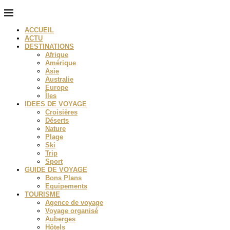
ACCUEIL
ACTU
DESTINATIONS
Afrique
Amérique
Asie
Australie
Europe
Îles
IDEES DE VOYAGE
Croisières
Déserts
Nature
Plage
Ski
Trip
Sport
GUIDE DE VOYAGE
Bons Plans
Equipements
TOURISME
Agence de voyage
Voyage organisé
Auberges
Hôtels