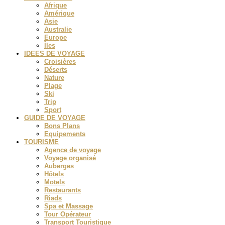
Afrique
Amérique
Asie
Australie
Europe
Îles
IDEES DE VOYAGE
Croisières
Déserts
Nature
Plage
Ski
Trip
Sport
GUIDE DE VOYAGE
Bons Plans
Equipements
TOURISME
Agence de voyage
Voyage organisé
Auberges
Hôtels
Motels
Restaurants
Riads
Spa et Massage
Tour Opérateur
Transport Touristique