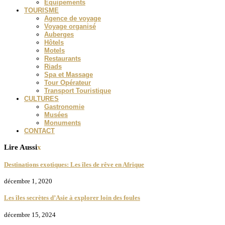
Equipements
TOURISME
Agence de voyage
Voyage organisé
Auberges
Hôtels
Motels
Restaurants
Riads
Spa et Massage
Tour Opérateur
Transport Touristique
CULTURES
Gastronomie
Musées
Monuments
CONTACT
Lire Aussi
x
Destinations exotiques: Les îles de rêve en Afrique
décembre 1, 2020
Les îles secrètes d’Asie à explorer loin des foules
décembre 15, 2024