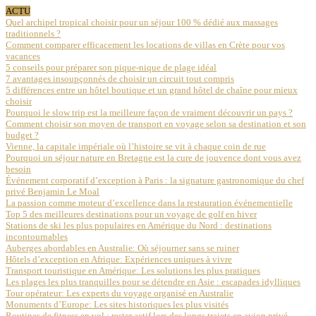
ACTU
Quel archipel tropical choisir pour un séjour 100 % dédié aux massages
traditionnels ?
Comment comparer efficacement les locations de villas en Crète pour vos
vacances
5 conseils pour préparer son pique-nique de plage idéal
7 avantages insoupçonnés de choisir un circuit tout compris
5 différences entre un hôtel boutique et un grand hôtel de chaîne pour mieux
choisir
Pourquoi le slow trip est la meilleure façon de vraiment découvrir un pays ?
Comment choisir son moyen de transport en voyage selon sa destination et son
budget ?
Vienne, la capitale impériale où l’histoire se vit à chaque coin de rue
Pourquoi un séjour nature en Bretagne est la cure de jouvence dont vous avez
besoin
Événement corporatif d’exception à Paris : la signature gastronomique du chef
privé Benjamin Le Moal
La passion comme moteur d’excellence dans la restauration événementielle
Top 5 des meilleures destinations pour un voyage de golf en hiver
Stations de ski les plus populaires en Amérique du Nord : destinations
incontournables
Auberges abordables en Australie: Où séjourner sans se ruiner
Hôtels d’exception en Afrique: Expériences uniques à vivre
Transport touristique en Amérique: Les solutions les plus pratiques
Les plages les plus tranquilles pour se détendre en Asie : escapades idylliques
Tour opérateur: Les experts du voyage organisé en Australie
Monuments d’Europe: Les sites historiques les plus visités
Routines de fitness en vol : rester actif lors des longs trajets en avion privé