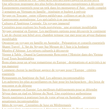
Une sélection inspirante des plus belles destinations européennes à découvrir
Équipements essentiels pour un trek dans les montagnes d’Asie : guide complet
3 semaines au Vietnam en famille : itinéraire et budget à prévoir
Voyage en Toscane : entre villages médiévaux, collines et art de vivre
Gastronomie australienne: Les spécialités à ne pas manquer
Cultures d’Amérique Centrale: Un voyage immersif
Croisières pour explorer les fjords norvégiens : une aventure inoubliable
Voyage organisé en Europe: Les meilleures options pour découvrir le continent
L’art de choisir son hôtel avec chambre terrasse vue mer pour un séjour thalasso
inoubliable
Organiser un voyage en famille en Australie : Préparation et conseils essentiels
Shanti Travel : L’Art du Voyage Sur Mesure de l’Asie à la Jordanie
Musées d’Afrique: Les trésors culturels à découvrir
Vienne à Table : Quand la Gastronomie Rencontre l’Histoire dans des Vienna
Food Tours Inoubliables
Bons plans pour un séjour romantique en Europe : destinations et activités à ne
pas manquer
Comment choisir la meilleure agence de voyage pour l’Europe : critères
essentiels
Restaurants en Amérique du Sud: Les adresses incontournables
Les auberges les plus accueillantes en Asie pour les backpackers : des lieux de
rencontre et de détente
Spa et massage en Europe: Les meilleurs établissements pour se détendre
Séjour dans un riad en Afrique du Nord: Une expérience authentique
Sports nautiques à pratiquer lors de votre séjour en Australie : aventures
aquatiques incontournables
Idées de voyage : Croisières de luxe en Méditerranée
Les spécialités gastronomiques à déguster en Afrique du Nord : un voyage