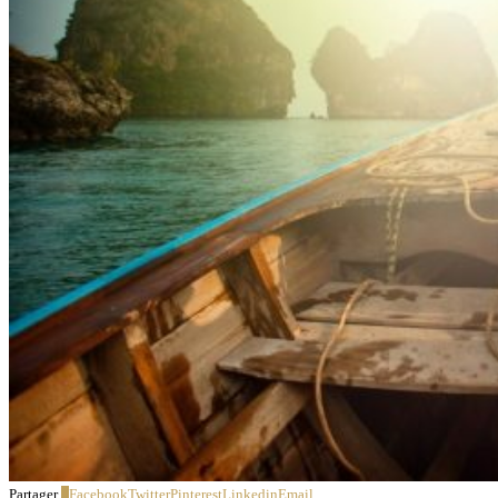
Partager
3
Facebook
Twitter
Pinterest
Linkedin
Email