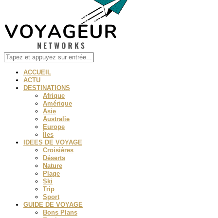
ACCUEIL
ACTU
DESTINATIONS
Afrique
Amérique
Asie
Australie
Europe
Îles
IDEES DE VOYAGE
Croisières
Déserts
Nature
Plage
Ski
Trip
Sport
GUIDE DE VOYAGE
Bons Plans