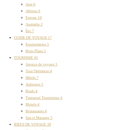
Asie
6
Afrique
6
Europe
10
Australie
2
Îles
7
GUIDE DE VOYAGE
17
Equipements
5
Bons Plans
5
TOURISME
45
Agence de voyage
5
Tour Opérateur
4
Hôtels
7
Auberges
5
Riads
4
Transport Touristique
4
Motels
4
Restaurants
4
Spa et Massage
5
IDEES DE VOYAGE
39