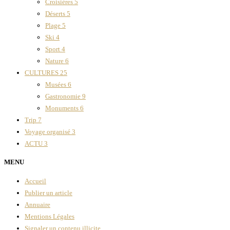
Croisières
5
Déserts
5
Plage
5
Ski
4
Sport
4
Nature
6
CULTURES
25
Musées
6
Gastronomie
9
Monuments
6
Trip
7
Voyage organisé
3
ACTU
3
MENU
Accueil
Publier un article
Annuaire
Mentions Légales
Signaler un contenu illicite