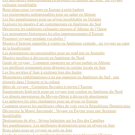
culinaire inoubliable
Bons plans pour voyager en Europe à petit budget
Les équipements indispensables pour un safari en Afrique
Les îles paradisiaques pour un séjour inoubliable en Océanie
Explorez les musées d’art contemporain en Amérique du Sud
Découvrez les traditions culinaires uniques d’Afrique de l’Ouest
Les monuments historiques les plus impressionnants d’Europe
Pourquoi voyager pendant vos règles ?
Musées d’histoire naturelle à visiter en Amérique centrale : un voyage au cœur
de la biodiversité
Les destinations incontournables pour un road trip en Australie
Musées insolites à découvrir en Amérique du Nord
Guide de voyage : Comment organiser un séjour parfait en Afrique
Les meilleurs restaurants pour déguster la cuisine locale en Asie
Les îles secrètes d’Asie à explorer loin des foules
Monuments emblématiques à ne pas manquer en Amérique du Sud : une
plongée dans l’histoire et la culture
Idées de voyage : Croisières fluviales à travers l’Europe
Équipements high-tech pour un voyage tout confort en Amérique du Nord
Les déserts majestueux du Moyen-Orient à découvrir absolument
Les auberges les plus charmantes pour un séjour en Europe
Comment trouver les meilleures offres de vols vers la République Dominicaine
Découvrez la Magie Ancestrale : Voyage en Égypte pour une Aventure
Inoubliable
Destinations de rêve : Séjour balnéaire sur les îles des Caraïbes
Îles paradisiaques: Les meilleures destinations pour un séjour en Asie
Bons plans pour un voyage en solo en Asie
Guide de voyage : Les meilleurs itinéraires pour découvrir l’Europe