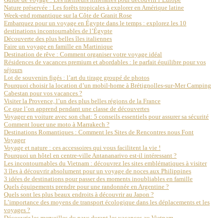
Nature préservée : Les forêts tropicales à explorer en Amérique latine
Week-end romantique sur la Côte de Granit Rose
Embarquez pour un voyage en Égypte dans le temps : explorez les 10
destinations incontournables de l’Égypte
Découverte des plus belles îles italiennes
Faire un voyage en famille en Martinique
Destination de rêve : Comment organiser votre voyage idéal
Résidences de vacances premium et abordables : le parfait équilibre pour vos
séjours
Lot de souvenirs figés : l’art du tirage groupé de photos
Pourquoi choisir la location d’un mobil-home à Brétignolles-sur-Mer Camping
Cabestan pour vos vacances ?
Visiter la Provence, l’un des plus belles régions de la France
Ce que l’on apprend pendant une classe de découvertes
Voyager en voiture avec son chat: 5 conseils essentiels pour assurer sa sécurité
Comment louer une moto à Marrakech ?
Destinations Romantiques : Comment les Sites de Rencontres nous Font
Voyager
Voyage et nature : ces accessoires qui vous facilitent la vie !
Pourquoi un hôtel en centre-ville Antananarivo est-il intéressant ?
Les incontournables du Vietnam : découvrez les sites emblématiques à visiter
3 îles à découvrir absolument pour un voyage de noces aux Philippines
3 idées de destinations pour passer des moments inoubliables en famille
Quels équipements prendre pour une randonnée en Argentine ?
Quels sont les plus beaux endroits à découvrir au Japon ?
L’importance des moyens de transport écologique dans les déplacements et les
voyages ?
Découvrir les merveilles du pays durant les vacances au Vietnam