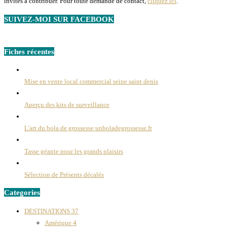
invités à contribuer. Pour toute demande de contact,
cliquez ici
.
SUIVEZ-MOI SUR FACEBOOK
Fiches récentes
Mise en vente local commercial seine saint denis
Aperçu des kits de surveillance
L'art du bola de grossesse unboladegrossesse.fr
Tasse géante pour les grands plaisirs
Sélection de Présents décalés
Categories
DESTINATIONS
37
Amérique
4