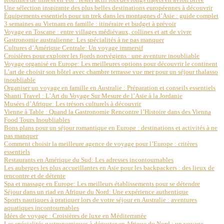
Une sélection inspirante des plus belles destinations européennes à découvrir
Équipements essentiels pour un trek dans les montagnes d’Asie : guide complet
3 semaines au Vietnam en famille : itinéraire et budget à prévoir
Voyage en Toscane : entre villages médiévaux, collines et art de vivre
Gastronomie australienne: Les spécialités à ne pas manquer
Cultures d’Amérique Centrale: Un voyage immersif
Croisières pour explorer les fjords norvégiens : une aventure inoubliable
Voyage organisé en Europe: Les meilleures options pour découvrir le continent
L’art de choisir son hôtel avec chambre terrasse vue mer pour un séjour thalasso
inoubliable
Organiser un voyage en famille en Australie : Préparation et conseils essentiels
Shanti Travel : L’Art du Voyage Sur Mesure de l’Asie à la Jordanie
Musées d’Afrique: Les trésors culturels à découvrir
Vienne à Table : Quand la Gastronomie Rencontre l’Histoire dans des Vienna
Food Tours Inoubliables
Bons plans pour un séjour romantique en Europe : destinations et activités à ne
pas manquer
Comment choisir la meilleure agence de voyage pour l’Europe : critères
essentiels
Restaurants en Amérique du Sud: Les adresses incontournables
Les auberges les plus accueillantes en Asie pour les backpackers : des lieux de
rencontre et de détente
Spa et massage en Europe: Les meilleurs établissements pour se détendre
Séjour dans un riad en Afrique du Nord: Une expérience authentique
Sports nautiques à pratiquer lors de votre séjour en Australie : aventures
aquatiques incontournables
Idées de voyage : Croisières de luxe en Méditerranée
Les spécialités gastronomiques à déguster en Afrique du Nord : un voyage