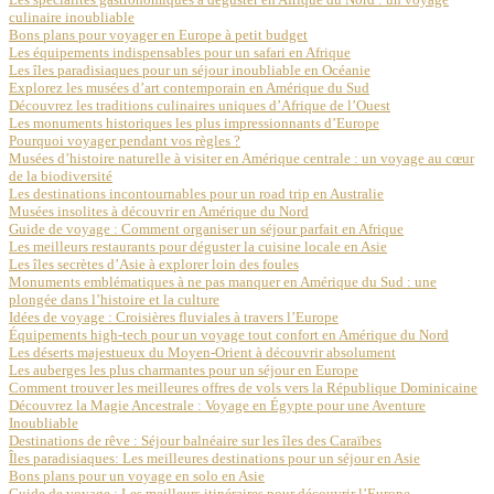
culinaire inoubliable
Bons plans pour voyager en Europe à petit budget
Les équipements indispensables pour un safari en Afrique
Les îles paradisiaques pour un séjour inoubliable en Océanie
Explorez les musées d’art contemporain en Amérique du Sud
Découvrez les traditions culinaires uniques d’Afrique de l’Ouest
Les monuments historiques les plus impressionnants d’Europe
Pourquoi voyager pendant vos règles ?
Musées d’histoire naturelle à visiter en Amérique centrale : un voyage au cœur
de la biodiversité
Les destinations incontournables pour un road trip en Australie
Musées insolites à découvrir en Amérique du Nord
Guide de voyage : Comment organiser un séjour parfait en Afrique
Les meilleurs restaurants pour déguster la cuisine locale en Asie
Les îles secrètes d’Asie à explorer loin des foules
Monuments emblématiques à ne pas manquer en Amérique du Sud : une
plongée dans l’histoire et la culture
Idées de voyage : Croisières fluviales à travers l’Europe
Équipements high-tech pour un voyage tout confort en Amérique du Nord
Les déserts majestueux du Moyen-Orient à découvrir absolument
Les auberges les plus charmantes pour un séjour en Europe
Comment trouver les meilleures offres de vols vers la République Dominicaine
Découvrez la Magie Ancestrale : Voyage en Égypte pour une Aventure
Inoubliable
Destinations de rêve : Séjour balnéaire sur les îles des Caraïbes
Îles paradisiaques: Les meilleures destinations pour un séjour en Asie
Bons plans pour un voyage en solo en Asie
Guide de voyage : Les meilleurs itinéraires pour découvrir l’Europe