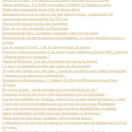
Nature préservée : Les forêts tropicales à explorer en Amérique latine
Week-end romantique sur la Côte de Granit Rose
Embarquez pour un voyage en Égypte dans le temps : explorez les 10
destinations incontournables de l’Égypte
Découverte des plus belles îles italiennes
Faire un voyage en famille en Martinique
Destination de rêve : Comment organiser votre voyage idéal
Résidences de vacances premium et abordables : le parfait équilibre pour vos
séjours
Lot de souvenirs figés : l’art du tirage groupé de photos
Pourquoi choisir la location d’un mobil-home à Brétignolles-sur-Mer Camping
Cabestan pour vos vacances ?
Visiter la Provence, l’un des plus belles régions de la France
Ce que l’on apprend pendant une classe de découvertes
Voyager en voiture avec son chat: 5 conseils essentiels pour assurer sa sécurité
Comment louer une moto à Marrakech ?
Destinations Romantiques : Comment les Sites de Rencontres nous Font
Voyager
Voyage et nature : ces accessoires qui vous facilitent la vie !
Pourquoi un hôtel en centre-ville Antananarivo est-il intéressant ?
Les incontournables du Vietnam : découvrez les sites emblématiques à visiter
3 îles à découvrir absolument pour un voyage de noces aux Philippines
3 idées de destinations pour passer des moments inoubliables en famille
Quels équipements prendre pour une randonnée en Argentine ?
Quels sont les plus beaux endroits à découvrir au Japon ?
L’importance des moyens de transport écologique dans les déplacements et les
voyages ?
Découvrir les merveilles du pays durant les vacances au Vietnam