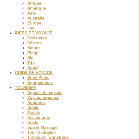
Afrique
Amérique
Asie
Australie
Europe
Îles
IDEES DE VOYAGE
Croisières
Déserts
Nature
Plage
Ski
Trip
Sport
GUIDE DE VOYAGE
Bons Plans
Equipements
TOURISME
Agence de voyage
Voyage organisé
Auberges
Hôtels
Motels
Restaurants
Riads
Spa et Massage
Tour Opérateur
Transport Touristique