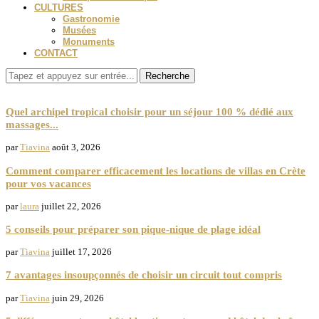
CULTURES
Gastronomie
Musées
Monuments
CONTACT
Recherche
Spa et Massage
Quel archipel tropical choisir pour un séjour 100 % dédié aux
massages...
par
Tiavina
août 3, 2026
Comment comparer efficacement les locations de villas en Crète
pour vos vacances
par
laura
juillet 22, 2026
5 conseils pour préparer son pique-nique de plage idéal
par
Tiavina
juillet 17, 2026
7 avantages insoupçonnés de choisir un circuit tout compris
par
Tiavina
juin 29, 2026