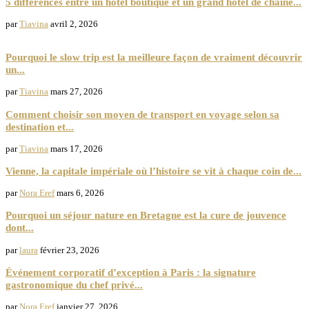
5 différences entre un hôtel boutique et un grand hôtel de chaîne...
par
Tiavina
avril 2, 2026
Trip
Pourquoi le slow trip est la meilleure façon de vraiment découvrir
un...
par
Tiavina
mars 27, 2026
Comment choisir son moyen de transport en voyage selon sa
destination et...
par
Tiavina
mars 17, 2026
Vienne, la capitale impériale où l’histoire se vit à chaque coin de...
par
Nora Eref
mars 6, 2026
Pourquoi un séjour nature en Bretagne est la cure de jouvence
dont...
par
laura
février 23, 2026
Événement corporatif d’exception à Paris : la signature
gastronomique du chef privé...
par
Nora Eref
janvier 27, 2026