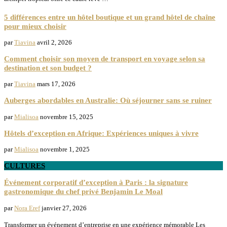
5 différences entre un hôtel boutique et un grand hôtel de chaîne
pour mieux choisir
par
Tiavina
avril 2, 2026
Comment choisir son moyen de transport en voyage selon sa
destination et son budget ?
par
Tiavina
mars 17, 2026
Auberges abordables en Australie: Où séjourner sans se ruiner
par
Mialisoa
novembre 15, 2025
Hôtels d’exception en Afrique: Expériences uniques à vivre
par
Mialisoa
novembre 1, 2025
CULTURES
Événement corporatif d’exception à Paris : la signature
gastronomique du chef privé Benjamin Le Moal
par
Nora Eref
janvier 27, 2026
Transformer un événement d’entreprise en une expérience mémorable Les