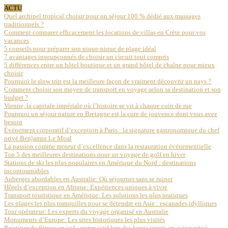
ACTU
Quel archipel tropical choisir pour un séjour 100 % dédié aux massages
traditionnels ?
Comment comparer efficacement les locations de villas en Crète pour vos
vacances
5 conseils pour préparer son pique-nique de plage idéal
7 avantages insoupçonnés de choisir un circuit tout compris
5 différences entre un hôtel boutique et un grand hôtel de chaîne pour mieux
choisir
Pourquoi le slow trip est la meilleure façon de vraiment découvrir un pays ?
Comment choisir son moyen de transport en voyage selon sa destination et son
budget ?
Vienne, la capitale impériale où l’histoire se vit à chaque coin de rue
Pourquoi un séjour nature en Bretagne est la cure de jouvence dont vous avez
besoin
Événement corporatif d’exception à Paris : la signature gastronomique du chef
privé Benjamin Le Moal
La passion comme moteur d’excellence dans la restauration événementielle
Top 5 des meilleures destinations pour un voyage de golf en hiver
Stations de ski les plus populaires en Amérique du Nord : destinations
incontournables
Auberges abordables en Australie: Où séjourner sans se ruiner
Hôtels d’exception en Afrique: Expériences uniques à vivre
Transport touristique en Amérique: Les solutions les plus pratiques
Les plages les plus tranquilles pour se détendre en Asie : escapades idylliques
Tour opérateur: Les experts du voyage organisé en Australie
Monuments d’Europe: Les sites historiques les plus visités
Routines de fitness en vol : rester actif lors des longs trajets en avion privé