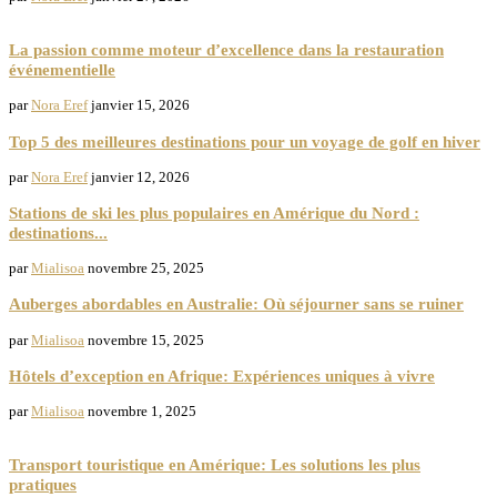
Gastronomie
La passion comme moteur d’excellence dans la restauration
événementielle
par
Nora Eref
janvier 15, 2026
Top 5 des meilleures destinations pour un voyage de golf en hiver
par
Nora Eref
janvier 12, 2026
Stations de ski les plus populaires en Amérique du Nord :
destinations...
par
Mialisoa
novembre 25, 2025
Auberges abordables en Australie: Où séjourner sans se ruiner
par
Mialisoa
novembre 15, 2025
Hôtels d’exception en Afrique: Expériences uniques à vivre
par
Mialisoa
novembre 1, 2025
Transport Touristique
Transport touristique en Amérique: Les solutions les plus
pratiques