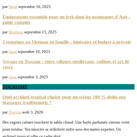
par
Najat
septembre 16, 2025
Équipements essentiels pour un trek dans les montagnes d’Asie :
guide complet
par
Mialisoa
septembre 15, 2025
3 semaines au Vietnam en famille : itinéraire et budget à prévoir
par
laura
septembre 10, 2025
Voyage en Toscane : entre villages médiévaux, collines et art de
vivre
par
laura
septembre 3, 2025
TOURISME
Quel archipel tropical choisir pour un séjour 100 % dédié aux
massages traditionnels ?
par
Tiavina
août 3, 2026
Des vagues calmes touchent le sable chaud. Une huile parfumée caresse votre
peau tendue. Vos muscles se relâchent enfin sous des mains expertes. Un
archipel tropical offre ce cadre rêvé …