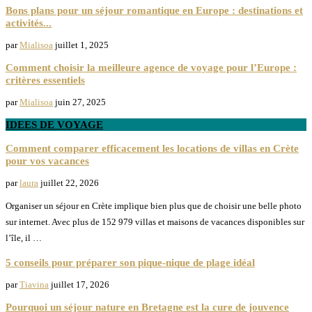
Bons plans pour un séjour romantique en Europe : destinations et
activités...
par
Mialisoa
juillet 1, 2025
Comment choisir la meilleure agence de voyage pour l’Europe :
critères essentiels
par
Mialisoa
juin 27, 2025
IDEES DE VOYAGE
Comment comparer efficacement les locations de villas en Crète
pour vos vacances
par
laura
juillet 22, 2026
Organiser un séjour en Crète implique bien plus que de choisir une belle photo
sur internet. Avec plus de 152 979 villas et maisons de vacances disponibles sur
l’île, il …
5 conseils pour préparer son pique-nique de plage idéal
par
Tiavina
juillet 17, 2026
Pourquoi un séjour nature en Bretagne est la cure de jouvence