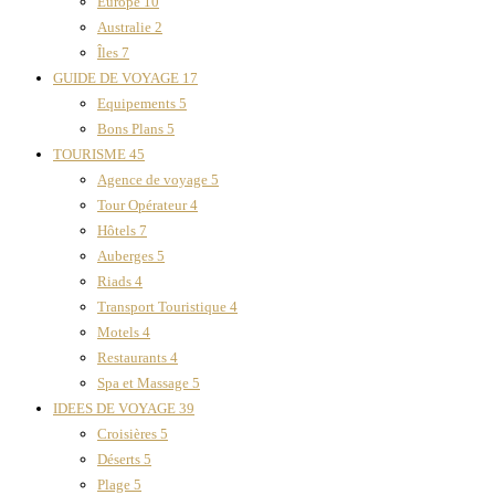
Europe
10
Australie
2
Îles
7
GUIDE DE VOYAGE
17
Equipements
5
Bons Plans
5
TOURISME
45
Agence de voyage
5
Tour Opérateur
4
Hôtels
7
Auberges
5
Riads
4
Transport Touristique
4
Motels
4
Restaurants
4
Spa et Massage
5
IDEES DE VOYAGE
39
Croisières
5
Déserts
5
Plage
5