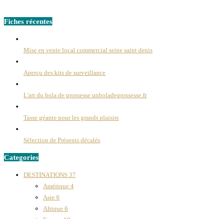
Fiches récentes
Mise en vente local commercial seine saint denis
Aperçu des kits de surveillance
L'art du bola de grossesse unboladegrossesse.fr
Tasse géante pour les grands plaisirs
Sélection de Présents décalés
Categories
DESTINATIONS
37
Amérique
4
Asie
6
Afrique
6