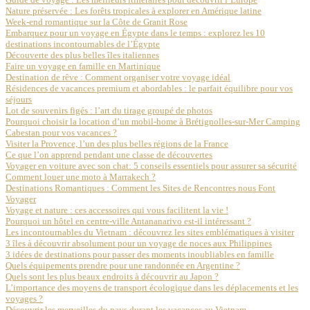
Nature préservée : Les forêts tropicales à explorer en Amérique latine
Week-end romantique sur la Côte de Granit Rose
Embarquez pour un voyage en Égypte dans le temps : explorez les 10
destinations incontournables de l’Égypte
Découverte des plus belles îles italiennes
Faire un voyage en famille en Martinique
Destination de rêve : Comment organiser votre voyage idéal
Résidences de vacances premium et abordables : le parfait équilibre pour vos
séjours
Lot de souvenirs figés : l’art du tirage groupé de photos
Pourquoi choisir la location d’un mobil-home à Brétignolles-sur-Mer Camping
Cabestan pour vos vacances ?
Visiter la Provence, l’un des plus belles régions de la France
Ce que l’on apprend pendant une classe de découvertes
Voyager en voiture avec son chat: 5 conseils essentiels pour assurer sa sécurité
Comment louer une moto à Marrakech ?
Destinations Romantiques : Comment les Sites de Rencontres nous Font
Voyager
Voyage et nature : ces accessoires qui vous facilitent la vie !
Pourquoi un hôtel en centre-ville Antananarivo est-il intéressant ?
Les incontournables du Vietnam : découvrez les sites emblématiques à visiter
3 îles à découvrir absolument pour un voyage de noces aux Philippines
3 idées de destinations pour passer des moments inoubliables en famille
Quels équipements prendre pour une randonnée en Argentine ?
Quels sont les plus beaux endroits à découvrir au Japon ?
L’importance des moyens de transport écologique dans les déplacements et les
voyages ?
Découvrir les merveilles du pays durant les vacances au Vietnam