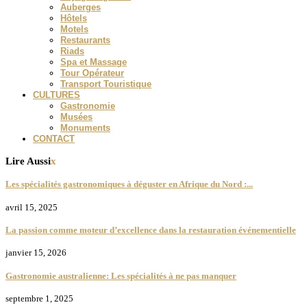
Auberges
Hôtels
Motels
Restaurants
Riads
Spa et Massage
Tour Opérateur
Transport Touristique
CULTURES
Gastronomie
Musées
Monuments
CONTACT
Lire Aussi
x
Les spécialités gastronomiques à déguster en Afrique du Nord :...
avril 15, 2025
La passion comme moteur d’excellence dans la restauration événementielle
janvier 15, 2026
Gastronomie australienne: Les spécialités à ne pas manquer
septembre 1, 2025