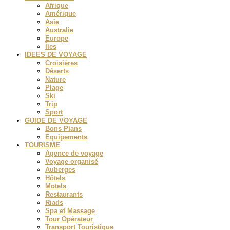
Afrique
Amérique
Asie
Australie
Europe
Îles
IDEES DE VOYAGE
Croisières
Déserts
Nature
Plage
Ski
Trip
Sport
GUIDE DE VOYAGE
Bons Plans
Equipements
TOURISME
Agence de voyage
Voyage organisé
Auberges
Hôtels
Motels
Restaurants
Riads
Spa et Massage
Tour Opérateur
Transport Touristique