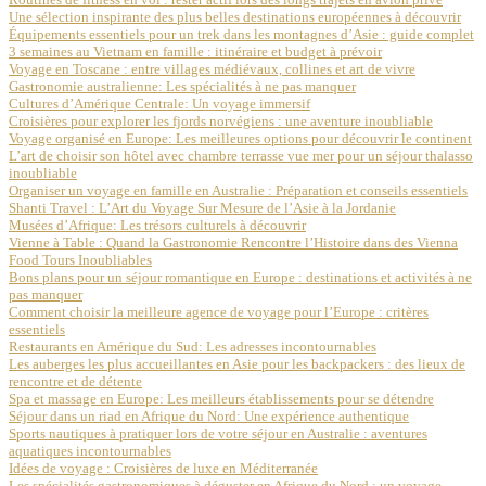
Une sélection inspirante des plus belles destinations européennes à découvrir
Équipements essentiels pour un trek dans les montagnes d’Asie : guide complet
3 semaines au Vietnam en famille : itinéraire et budget à prévoir
Voyage en Toscane : entre villages médiévaux, collines et art de vivre
Gastronomie australienne: Les spécialités à ne pas manquer
Cultures d’Amérique Centrale: Un voyage immersif
Croisières pour explorer les fjords norvégiens : une aventure inoubliable
Voyage organisé en Europe: Les meilleures options pour découvrir le continent
L’art de choisir son hôtel avec chambre terrasse vue mer pour un séjour thalasso
inoubliable
Organiser un voyage en famille en Australie : Préparation et conseils essentiels
Shanti Travel : L’Art du Voyage Sur Mesure de l’Asie à la Jordanie
Musées d’Afrique: Les trésors culturels à découvrir
Vienne à Table : Quand la Gastronomie Rencontre l’Histoire dans des Vienna
Food Tours Inoubliables
Bons plans pour un séjour romantique en Europe : destinations et activités à ne
pas manquer
Comment choisir la meilleure agence de voyage pour l’Europe : critères
essentiels
Restaurants en Amérique du Sud: Les adresses incontournables
Les auberges les plus accueillantes en Asie pour les backpackers : des lieux de
rencontre et de détente
Spa et massage en Europe: Les meilleurs établissements pour se détendre
Séjour dans un riad en Afrique du Nord: Une expérience authentique
Sports nautiques à pratiquer lors de votre séjour en Australie : aventures
aquatiques incontournables
Idées de voyage : Croisières de luxe en Méditerranée
Les spécialités gastronomiques à déguster en Afrique du Nord : un voyage