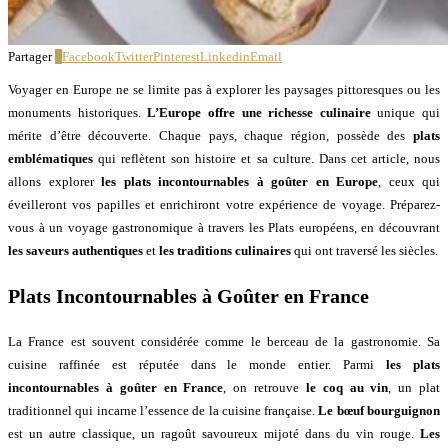
Partager
0
Facebook
Twitter
Pinterest
Linkedin
Email
Voyager en Europe ne se limite pas à explorer les paysages pittoresques ou les
monuments historiques.
L’Europe offre une richesse culinaire
unique qui
mérite d’être découverte. Chaque pays, chaque région, possède des
plats
emblématiques
qui reflètent son histoire et sa culture. Dans cet article, nous
allons explorer
les plats incontournables à goûter en Europe
, ceux qui
éveilleront vos papilles et enrichiront votre expérience de voyage. Préparez-
vous à un voyage gastronomique à travers les Plats européens, en découvrant
les saveurs authentiques
et
les traditions culinaires
qui ont traversé les siècles.
Plats Incontournables à Goûter en France
La France est souvent considérée comme le berceau de la gastronomie. Sa
cuisine raffinée est réputée dans le monde entier. Parmi
les plats
incontournables à goûter en France
, on retrouve
le coq au vin
, un plat
traditionnel qui incarne l’essence de la cuisine française.
Le bœuf bourguignon
est un autre classique, un ragoût savoureux mijoté dans du vin rouge.
Les