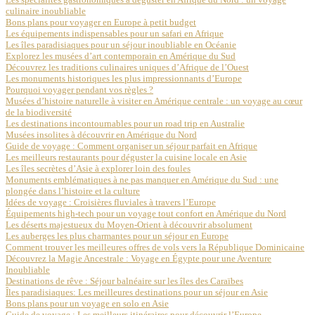
culinaire inoubliable
Bons plans pour voyager en Europe à petit budget
Les équipements indispensables pour un safari en Afrique
Les îles paradisiaques pour un séjour inoubliable en Océanie
Explorez les musées d’art contemporain en Amérique du Sud
Découvrez les traditions culinaires uniques d’Afrique de l’Ouest
Les monuments historiques les plus impressionnants d’Europe
Pourquoi voyager pendant vos règles ?
Musées d’histoire naturelle à visiter en Amérique centrale : un voyage au cœur
de la biodiversité
Les destinations incontournables pour un road trip en Australie
Musées insolites à découvrir en Amérique du Nord
Guide de voyage : Comment organiser un séjour parfait en Afrique
Les meilleurs restaurants pour déguster la cuisine locale en Asie
Les îles secrètes d’Asie à explorer loin des foules
Monuments emblématiques à ne pas manquer en Amérique du Sud : une
plongée dans l’histoire et la culture
Idées de voyage : Croisières fluviales à travers l’Europe
Équipements high-tech pour un voyage tout confort en Amérique du Nord
Les déserts majestueux du Moyen-Orient à découvrir absolument
Les auberges les plus charmantes pour un séjour en Europe
Comment trouver les meilleures offres de vols vers la République Dominicaine
Découvrez la Magie Ancestrale : Voyage en Égypte pour une Aventure
Inoubliable
Destinations de rêve : Séjour balnéaire sur les îles des Caraïbes
Îles paradisiaques: Les meilleures destinations pour un séjour en Asie
Bons plans pour un voyage en solo en Asie
Guide de voyage : Les meilleurs itinéraires pour découvrir l’Europe