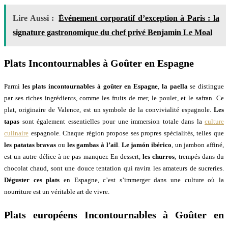
Lire Aussi :
Événement corporatif d’exception à Paris : la
signature gastronomique du chef privé Benjamin Le Moal
Plats Incontournables à Goûter en Espagne
Parmi
les plats incontournables à goûter en Espagne
,
la paella
se distingue
par ses riches ingrédients, comme les fruits de mer, le poulet, et le safran. Ce
plat, originaire de Valence, est un symbole de la convivialité espagnole.
Les
tapas
sont également essentielles pour une immersion totale dans la
culture
culinaire
espagnole. Chaque région propose ses propres spécialités, telles que
les patatas bravas
ou
les gambas à l’ail
.
Le jamón ibérico
, un jambon affiné,
est un autre délice à ne pas manquer. En dessert,
les churros
, trempés dans du
chocolat chaud, sont une douce tentation qui ravira les amateurs de sucreries.
Déguster ces plats
en Espagne, c’est s’immerger dans une culture où la
nourriture est un véritable art de vivre.
Plats européens Incontournables à Goûter en