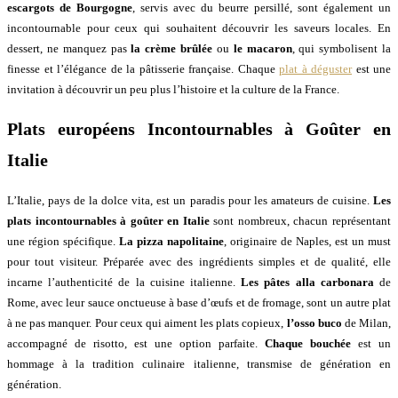
escargots de Bourgogne
, servis avec du beurre persillé, sont également un
incontournable pour ceux qui souhaitent découvrir les saveurs locales. En
dessert, ne manquez pas
la crème brûlée
ou
le macaron
, qui symbolisent la
finesse et l’élégance de la pâtisserie française. Chaque
plat à déguster
est une
invitation à découvrir un peu plus l’histoire et la culture de la France.
Plats européens Incontournables à Goûter en
Italie
L’Italie, pays de la dolce vita, est un paradis pour les amateurs de cuisine.
Les
plats incontournables à goûter en Italie
sont nombreux, chacun représentant
une région spécifique.
La pizza napolitaine
, originaire de Naples, est un must
pour tout visiteur. Préparée avec des ingrédients simples et de qualité, elle
incarne l’authenticité de la cuisine italienne.
Les pâtes alla carbonara
de
Rome, avec leur sauce onctueuse à base d’œufs et de fromage, sont un autre plat
à ne pas manquer. Pour ceux qui aiment les plats copieux,
l’osso buco
de Milan,
accompagné de risotto, est une option parfaite.
Chaque bouchée
est un
hommage à la tradition culinaire italienne, transmise de génération en
génération.