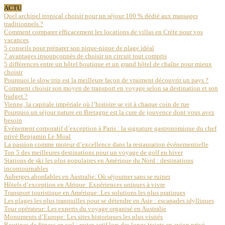
ACTU
Quel archipel tropical choisir pour un séjour 100 % dédié aux massages
traditionnels ?
Comment comparer efficacement les locations de villas en Crète pour vos
vacances
5 conseils pour préparer son pique-nique de plage idéal
7 avantages insoupçonnés de choisir un circuit tout compris
5 différences entre un hôtel boutique et un grand hôtel de chaîne pour mieux
choisir
Pourquoi le slow trip est la meilleure façon de vraiment découvrir un pays ?
Comment choisir son moyen de transport en voyage selon sa destination et son
budget ?
Vienne, la capitale impériale où l’histoire se vit à chaque coin de rue
Pourquoi un séjour nature en Bretagne est la cure de jouvence dont vous avez
besoin
Événement corporatif d’exception à Paris : la signature gastronomique du chef
privé Benjamin Le Moal
La passion comme moteur d’excellence dans la restauration événementielle
Top 5 des meilleures destinations pour un voyage de golf en hiver
Stations de ski les plus populaires en Amérique du Nord : destinations
incontournables
Auberges abordables en Australie: Où séjourner sans se ruiner
Hôtels d’exception en Afrique: Expériences uniques à vivre
Transport touristique en Amérique: Les solutions les plus pratiques
Les plages les plus tranquilles pour se détendre en Asie : escapades idylliques
Tour opérateur: Les experts du voyage organisé en Australie
Monuments d’Europe: Les sites historiques les plus visités
Routines de fitness en vol : rester actif lors des longs trajets en avion privé