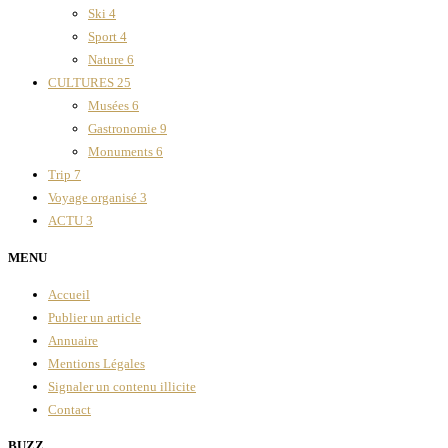
Ski
4
Sport
4
Nature
6
CULTURES
25
Musées
6
Gastronomie
9
Monuments
6
Trip
7
Voyage organisé
3
ACTU
3
MENU
Accueil
Publier un article
Annuaire
Mentions Légales
Signaler un contenu illicite
Contact
BUZZ