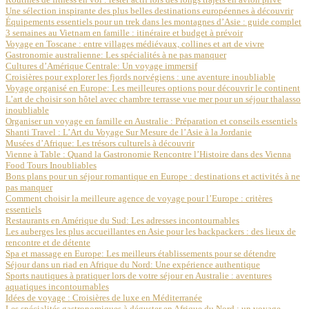
Une sélection inspirante des plus belles destinations européennes à découvrir
Équipements essentiels pour un trek dans les montagnes d’Asie : guide complet
3 semaines au Vietnam en famille : itinéraire et budget à prévoir
Voyage en Toscane : entre villages médiévaux, collines et art de vivre
Gastronomie australienne: Les spécialités à ne pas manquer
Cultures d’Amérique Centrale: Un voyage immersif
Croisières pour explorer les fjords norvégiens : une aventure inoubliable
Voyage organisé en Europe: Les meilleures options pour découvrir le continent
L’art de choisir son hôtel avec chambre terrasse vue mer pour un séjour thalasso
inoubliable
Organiser un voyage en famille en Australie : Préparation et conseils essentiels
Shanti Travel : L’Art du Voyage Sur Mesure de l’Asie à la Jordanie
Musées d’Afrique: Les trésors culturels à découvrir
Vienne à Table : Quand la Gastronomie Rencontre l’Histoire dans des Vienna
Food Tours Inoubliables
Bons plans pour un séjour romantique en Europe : destinations et activités à ne
pas manquer
Comment choisir la meilleure agence de voyage pour l’Europe : critères
essentiels
Restaurants en Amérique du Sud: Les adresses incontournables
Les auberges les plus accueillantes en Asie pour les backpackers : des lieux de
rencontre et de détente
Spa et massage en Europe: Les meilleurs établissements pour se détendre
Séjour dans un riad en Afrique du Nord: Une expérience authentique
Sports nautiques à pratiquer lors de votre séjour en Australie : aventures
aquatiques incontournables
Idées de voyage : Croisières de luxe en Méditerranée
Les spécialités gastronomiques à déguster en Afrique du Nord : un voyage