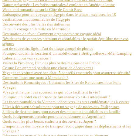
Nature préservée : Les forêts tropicales à explorer en Amérique latine
Week-end romantique sur la Côte de Granit Rose
Embarquez pour un voyage en Égypte dans le temps : explorez les 10
destinations incontournables de l’Égypte
Découverte des plus belles îles italiennes
Faire un voyage en famille en Martinique
Destination de rêve : Comment organiser votre voyage idéal
Résidences de vacances premium et abordables : le parfait équilibre pour vos
séjours
Lot de souvenirs figés : l’art du tirage groupé de photos
Pourquoi choisir la location d’un mobil-home à Brétignolles-sur-Mer Camping
Cabestan pour vos vacances ?
Visiter la Provence, l’un des plus belles régions de la France
Ce que l’on apprend pendant une classe de découvertes
Voyager en voiture avec son chat: 5 conseils essentiels pour assurer sa sécurité
Comment louer une moto à Marrakech ?
Destinations Romantiques : Comment les Sites de Rencontres nous Font
Voyager
Voyage et nature : ces accessoires qui vous facilitent la vie !
Pourquoi un hôtel en centre-ville Antananarivo est-il intéressant ?
Les incontournables du Vietnam : découvrez les sites emblématiques à visiter
3 îles à découvrir absolument pour un voyage de noces aux Philippines
3 idées de destinations pour passer des moments inoubliables en famille
Quels équipements prendre pour une randonnée en Argentine ?
Quels sont les plus beaux endroits à découvrir au Japon ?
L’importance des moyens de transport écologique dans les déplacements et les
voyages ?
Découvrir les merveilles du pays durant les vacances au Vietnam