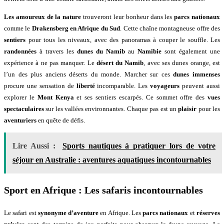
Les amoureux de la nature
trouveront leur bonheur dans les
parcs nationaux
comme le
Drakensberg en Afrique du Sud
. Cette chaîne montagneuse offre des
sentiers
pour tous les niveaux, avec des panoramas à couper le souffle. Les
randonnées
à travers les
dunes du Namib
au
Namibie
sont également une
expérience à ne pas manquer. Le
désert du Namib
, avec ses dunes orange, est
l’un des plus anciens déserts du monde. Marcher sur ces
dunes immenses
procure une sensation de
liberté
incomparable. Les
voyageurs
peuvent aussi
explorer le
Mont Kenya
et ses sentiers escarpés. Ce sommet offre des
vues
spectaculaires
sur les vallées environnantes. Chaque pas est un
plaisir
pour les
aventuriers
en quête de défis.
Lire Aussi :
Sports nautiques à pratiquer lors de votre
séjour en Australie : aventures aquatiques incontournables
Sport en Afrique : Les safaris incontournables
Le safari est
synonyme d’aventure
en Afrique. Les
parcs nationaux
et
réserves