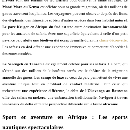
privées
sont des terrains de jeu parfaits pour observer la faune sauvage. Le
Masai Mara au Kenya
est célèbre pour sa grande migration, où des millions de
gnous traversent les plaines. Les
voyageurs
peuvent observer de près des lions,
des éléphants, des rhinocéros et bien d’autres espèces dans leur
habitat naturel
.
Le parc Kruger en Afrique du Sud
est une autre destination
incontournable
pour les amateurs de safaris. Avec une superficie équivalente à celle d’un petit
pays, ce parc abrite une
biodiversité exceptionnelle
durant la
classe découverte
.
Les
safaris
en
4×4
offrent une expérience immersive et permettent d’accéder à
des zones reculées.
Le Serengeti en Tanzanie
est également célèbre pour ses
safaris
. Ce parc, qui
s’étend sur des milliers de kilomètres carrés, est le théâtre de la migration
annuelle des gnous. Les
camps de luxe
au cœur du parc permettent de vivre une
aventure unique tout en profitant de
confort moderne
. Pour ceux qui
recherchent une
expérience différente
, le
delta de l’Okavango au Botswana
offre des safaris en mokoro, une embarcation traditionnelle. Naviguer à travers
les
canaux du delta
offre une perspective différente sur la
faune africaine
.
Sport et aventure en Afrique : Les sports
nautiques spectaculaires