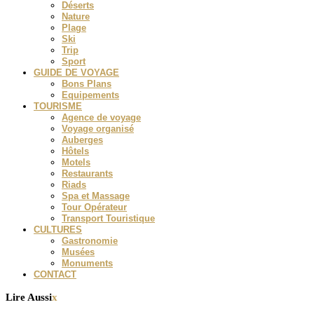
Déserts
Nature
Plage
Ski
Trip
Sport
GUIDE DE VOYAGE
Bons Plans
Equipements
TOURISME
Agence de voyage
Voyage organisé
Auberges
Hôtels
Motels
Restaurants
Riads
Spa et Massage
Tour Opérateur
Transport Touristique
CULTURES
Gastronomie
Musées
Monuments
CONTACT
Lire Aussi
x