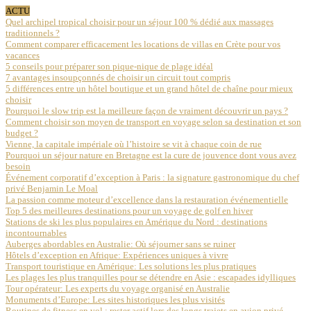
ACTU
Quel archipel tropical choisir pour un séjour 100 % dédié aux massages
traditionnels ?
Comment comparer efficacement les locations de villas en Crète pour vos
vacances
5 conseils pour préparer son pique-nique de plage idéal
7 avantages insoupçonnés de choisir un circuit tout compris
5 différences entre un hôtel boutique et un grand hôtel de chaîne pour mieux
choisir
Pourquoi le slow trip est la meilleure façon de vraiment découvrir un pays ?
Comment choisir son moyen de transport en voyage selon sa destination et son
budget ?
Vienne, la capitale impériale où l’histoire se vit à chaque coin de rue
Pourquoi un séjour nature en Bretagne est la cure de jouvence dont vous avez
besoin
Événement corporatif d’exception à Paris : la signature gastronomique du chef
privé Benjamin Le Moal
La passion comme moteur d’excellence dans la restauration événementielle
Top 5 des meilleures destinations pour un voyage de golf en hiver
Stations de ski les plus populaires en Amérique du Nord : destinations
incontournables
Auberges abordables en Australie: Où séjourner sans se ruiner
Hôtels d’exception en Afrique: Expériences uniques à vivre
Transport touristique en Amérique: Les solutions les plus pratiques
Les plages les plus tranquilles pour se détendre en Asie : escapades idylliques
Tour opérateur: Les experts du voyage organisé en Australie
Monuments d’Europe: Les sites historiques les plus visités
Routines de fitness en vol : rester actif lors des longs trajets en avion privé