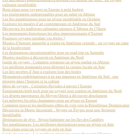
culinaire inoubliable
Bons plans pour voyager en Europe à petit budget
Les équipements indispensables pour un safari en Afrique
Les îles paradisiaques pour un séjour inoubliable en Océanie
Explorez les musées d’art contemporain en Amérique du Sud
Découvrez les traditions culinaires uniques d’Afrique de l’Ouest
Les monuments historiques les plus impressionnants d’Europe
Pourquoi voyager pendant vos règles ?
Musées d’histoire naturelle à visiter en Amérique centrale : un voyage au cœur
de la biodiversité
Les destinations incontournables pour un road trip en Australie
Musées insolites à découvrir en Amérique du Nord
Guide de voyage : Comment organiser un séjour parfait en Afrique
Les meilleurs restaurants pour déguster la cuisine locale en Asie
Les îles secrètes d’Asie à explorer loin des foules
Monuments emblématiques à ne pas manquer en Amérique du Sud : une
plongée dans l’histoire et la culture
Idées de voyage : Croisières fluviales à travers l’Europe
Équipements high-tech pour un voyage tout confort en Amérique du Nord
Les déserts majestueux du Moyen-Orient à découvrir absolument
Les auberges les plus charmantes pour un séjour en Europe
Comment trouver les meilleures offres de vols vers la République Dominicaine
Découvrez la Magie Ancestrale : Voyage en Égypte pour une Aventure
Inoubliable
Destinations de rêve : Séjour balnéaire sur les îles des Caraïbes
Îles paradisiaques: Les meilleures destinations pour un séjour en Asie
Bons plans pour un voyage en solo en Asie
Guide de voyage : Les meilleurs itinéraires pour découvrir l’Europe