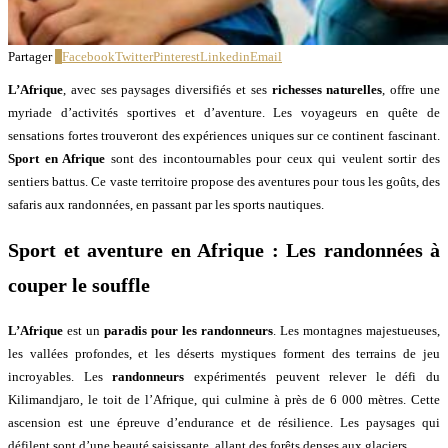
Partager
0
Facebook
Twitter
Pinterest
Linkedin
Email
L’Afrique
, avec ses paysages diversifiés et ses
richesses naturelles
, offre une
myriade d’activités sportives et d’aventure. Les voyageurs en quête de
sensations fortes trouveront des expériences uniques sur ce continent fascinant.
Sport en Afrique
sont des incontournables pour ceux qui veulent sortir des
sentiers battus. Ce vaste territoire propose des aventures pour tous les goûts, des
safaris aux randonnées, en passant par les sports nautiques.
Sport et aventure en Afrique : Les randonnées à
couper le souffle
L’Afrique
est un
paradis pour les randonneurs
. Les montagnes majestueuses,
les vallées profondes, et les déserts mystiques forment des terrains de jeu
incroyables. Les
randonneurs
expérimentés peuvent relever le défi du
Kilimandjaro, le toit de l’Afrique, qui culmine à près de 6 000 mètres. Cette
ascension est une épreuve d’endurance et de résilience. Les paysages qui
défilent sont d’une beauté saisissante, allant des forêts denses aux glaciers.