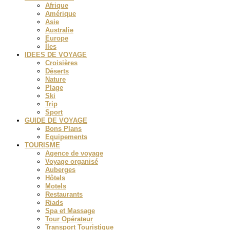
Afrique
Amérique
Asie
Australie
Europe
Îles
IDEES DE VOYAGE
Croisières
Déserts
Nature
Plage
Ski
Trip
Sport
GUIDE DE VOYAGE
Bons Plans
Equipements
TOURISME
Agence de voyage
Voyage organisé
Auberges
Hôtels
Motels
Restaurants
Riads
Spa et Massage
Tour Opérateur
Transport Touristique