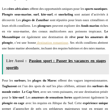
Les
côtes africaines
offrent des opportunités uniques pour les
sports nautiques
.
Plongée sous-marine
,
surf
,
kite-surf
, et
snorkeling
sont autant d’activités à
découvrir. Les
plages de Zanzibar
sont réputées pour leurs eaux cristallines et
leurs récifs coralliens. Les
plongeurs
peuvent explorer des
fonds marins
riches
en vie sous-marine, des coraux multicolores aux poissons tropicaux.
Le
Mozambique
est également une destination de
rêve pour les amateurs de
plongée
, c’est une bonne
destination romantique
. Ses récifs coralliens abritent
une faune marine abondante, incluant des requins baleines et des raies mantas.
Lire Aussi :
Passion sport : Passer les vacances en stages
sportifs
Pour les
surfeurs
, les
plages du Maroc
offrent des vagues impressionnantes.
Taghazout
est l’un des spots de surf les plus célèbres, attirant des
surfeurs du
monde entier
.
Le Cap-Vert
, avec ses vents puissants, est une destination prisée
pour le
kite-surf
. Les
amateurs de sensations fortes
apprécieront également la
plongée en cage
avec les requins en Afrique du Sud. Cette
expérience unique
permet d’approcher de près ces prédateurs majestueux tout en restant en