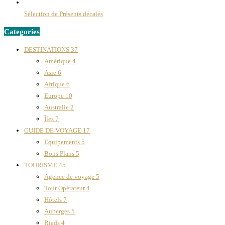
Sélection de Présents décalés
Categories
DESTINATIONS
37
Amérique
4
Asie
6
Afrique
6
Europe
10
Australie
2
Îles
7
GUIDE DE VOYAGE
17
Equipements
5
Bons Plans
5
TOURISME
45
Agence de voyage
5
Tour Opérateur
4
Hôtels
7
Auberges
5
Riads
4