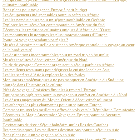
culinaire inoubliable
Bons plans pour voyager en Europe à petit budget
Les équipements indispensables pour un safari en Afrique
Les îles paradisiaques pour un séjour inoubliable en Océanie
Explorez les musées d’art contemporain en Amérique du Sud
Découvrez les traditions culinaires uniques d’Afrique de l’Ouest
Les monuments historiques les plus impressionnants d’Europe
Pourquoi voyager pendant vos règles ?
Musées d’histoire naturelle à visiter en Amérique centrale : un voyage au cœur
de la biodiversité
Les destinations incontournables pour un road trip en Australie
Musées insolites à découvrir en Amérique du Nord
Guide de voyage : Comment organiser un séjour parfait en Afrique
Les meilleurs restaurants pour déguster la cuisine locale en Asie
Les îles secrètes d’Asie à explorer loin des foules
Monuments emblématiques à ne pas manquer en Amérique du Sud : une
plongée dans l’histoire et la culture
Idées de voyage : Croisières fluviales à travers l’Europe
Équipements high-tech pour un voyage tout confort en Amérique du Nord
Les déserts majestueux du Moyen-Orient à découvrir absolument
Les auberges les plus charmantes pour un séjour en Europe
Comment trouver les meilleures offres de vols vers la République Dominicaine
Découvrez la Magie Ancestrale : Voyage en Égypte pour une Aventure
Inoubliable
Destinations de rêve : Séjour balnéaire sur les îles des Caraïbes
Îles paradisiaques: Les meilleures destinations pour un séjour en Asie
Bons plans pour un voyage en solo en Asie
Guide de voyage : Les meilleurs itinéraires pour découvrir l’Europe