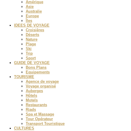
Amérique
Asie
Australie
Europe
Îles
IDEES DE VOYAGE
Croisières
Déserts
Nature
Plage
Ski
Trip
Sport
GUIDE DE VOYAGE
Bons Plans
Equipements
TOURISME
Agence de voyage
Voyage organisé
Auberges
Hôtels
Motels
Restaurants
Riads
Spa et Massage
Tour Opérateur
Transport Touristique
CULTURES