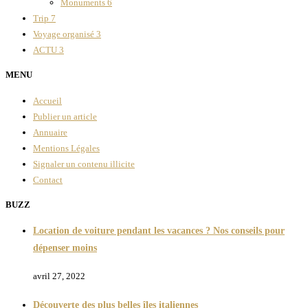
Monuments
6
Trip
7
Voyage organisé
3
ACTU
3
MENU
Accueil
Publier un article
Annuaire
Mentions Légales
Signaler un contenu illicite
Contact
BUZZ
Location de voiture pendant les vacances ? Nos conseils pour
dépenser moins
avril 27, 2022
Découverte des plus belles îles italiennes