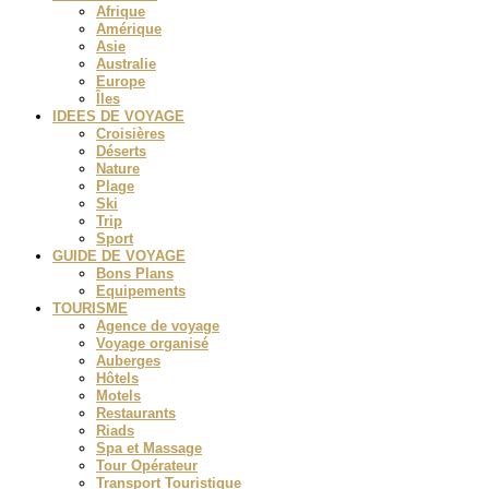
Afrique
Amérique
Asie
Australie
Europe
Îles
IDEES DE VOYAGE
Croisières
Déserts
Nature
Plage
Ski
Trip
Sport
GUIDE DE VOYAGE
Bons Plans
Equipements
TOURISME
Agence de voyage
Voyage organisé
Auberges
Hôtels
Motels
Restaurants
Riads
Spa et Massage
Tour Opérateur
Transport Touristique