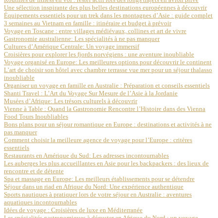
Une sélection inspirante des plus belles destinations européennes à découvrir
Équipements essentiels pour un trek dans les montagnes d’Asie : guide complet
3 semaines au Vietnam en famille : itinéraire et budget à prévoir
Voyage en Toscane : entre villages médiévaux, collines et art de vivre
Gastronomie australienne: Les spécialités à ne pas manquer
Cultures d’Amérique Centrale: Un voyage immersif
Croisières pour explorer les fjords norvégiens : une aventure inoubliable
Voyage organisé en Europe: Les meilleures options pour découvrir le continent
L’art de choisir son hôtel avec chambre terrasse vue mer pour un séjour thalasso
inoubliable
Organiser un voyage en famille en Australie : Préparation et conseils essentiels
Shanti Travel : L’Art du Voyage Sur Mesure de l’Asie à la Jordanie
Musées d’Afrique: Les trésors culturels à découvrir
Vienne à Table : Quand la Gastronomie Rencontre l’Histoire dans des Vienna
Food Tours Inoubliables
Bons plans pour un séjour romantique en Europe : destinations et activités à ne
pas manquer
Comment choisir la meilleure agence de voyage pour l’Europe : critères
essentiels
Restaurants en Amérique du Sud: Les adresses incontournables
Les auberges les plus accueillantes en Asie pour les backpackers : des lieux de
rencontre et de détente
Spa et massage en Europe: Les meilleurs établissements pour se détendre
Séjour dans un riad en Afrique du Nord: Une expérience authentique
Sports nautiques à pratiquer lors de votre séjour en Australie : aventures
aquatiques incontournables
Idées de voyage : Croisières de luxe en Méditerranée
Les spécialités gastronomiques à déguster en Afrique du Nord : un voyage