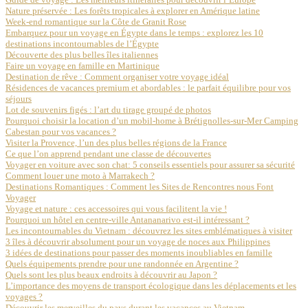
Nature préservée : Les forêts tropicales à explorer en Amérique latine
Week-end romantique sur la Côte de Granit Rose
Embarquez pour un voyage en Égypte dans le temps : explorez les 10
destinations incontournables de l’Égypte
Découverte des plus belles îles italiennes
Faire un voyage en famille en Martinique
Destination de rêve : Comment organiser votre voyage idéal
Résidences de vacances premium et abordables : le parfait équilibre pour vos
séjours
Lot de souvenirs figés : l’art du tirage groupé de photos
Pourquoi choisir la location d’un mobil-home à Brétignolles-sur-Mer Camping
Cabestan pour vos vacances ?
Visiter la Provence, l’un des plus belles régions de la France
Ce que l’on apprend pendant une classe de découvertes
Voyager en voiture avec son chat: 5 conseils essentiels pour assurer sa sécurité
Comment louer une moto à Marrakech ?
Destinations Romantiques : Comment les Sites de Rencontres nous Font
Voyager
Voyage et nature : ces accessoires qui vous facilitent la vie !
Pourquoi un hôtel en centre-ville Antananarivo est-il intéressant ?
Les incontournables du Vietnam : découvrez les sites emblématiques à visiter
3 îles à découvrir absolument pour un voyage de noces aux Philippines
3 idées de destinations pour passer des moments inoubliables en famille
Quels équipements prendre pour une randonnée en Argentine ?
Quels sont les plus beaux endroits à découvrir au Japon ?
L’importance des moyens de transport écologique dans les déplacements et les
voyages ?
Découvrir les merveilles du pays durant les vacances au Vietnam