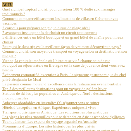
ACTU
Quel archipel tropical choisir pour un séjour 100 % dédié aux massages
traditionnels ?
Comment comparer efficacement les locations de villas en Crète pour vos
vacances
5 conseils pour préparer son pique-nique de plage idéal
7 avantages insoupçonnés de choisir un circuit tout compris
5 différences entre un hôtel boutique et un grand hôtel de chaîne pour mieux
choisir
Pourquoi le slow trip est la meilleure façon de vraiment découvrir un pays ?
Comment choisir son moyen de transport en voyage selon sa destination et son
budget ?
Vienne, la capitale impériale où l’histoire se vit à chaque coin de rue
Pourquoi un séjour nature en Bretagne est la cure de jouvence dont vous avez
besoin
Événement corporatif d’exception à Paris : la signature gastronomique du chef
privé Benjamin Le Moal
La passion comme moteur d’excellence dans la restauration événementielle
Top 5 des meilleures destinations pour un voyage de golf en hiver
Stations de ski les plus populaires en Amérique du Nord : destinations
incontournables
Auberges abordables en Australie: Où séjourner sans se ruiner
Hôtels d’exception en Afrique: Expériences uniques à vivre
Transport touristique en Amérique: Les solutions les plus pratiques
Les plages les plus tranquilles pour se détendre en Asie : escapades idylliques
Tour opérateur: Les experts du voyage organisé en Australie
Monuments d’Europe: Les sites historiques les plus visités
Routines de fitness en vol : rester actif lors des longs trajets en avion privé