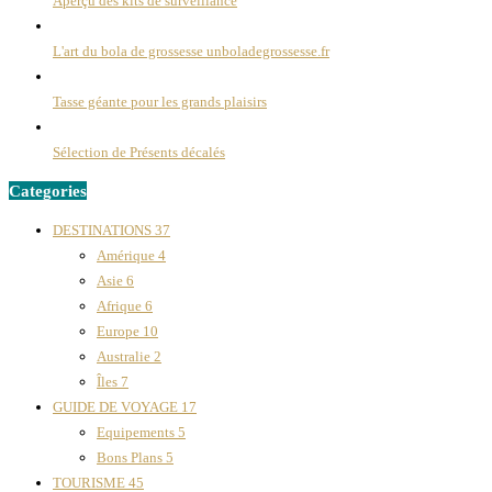
Aperçu des kits de surveillance
L'art du bola de grossesse unboladegrossesse.fr
Tasse géante pour les grands plaisirs
Sélection de Présents décalés
Categories
DESTINATIONS
37
Amérique
4
Asie
6
Afrique
6
Europe
10
Australie
2
Îles
7
GUIDE DE VOYAGE
17
Equipements
5
Bons Plans
5
TOURISME
45