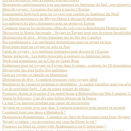
Monuments emblématiques à ne pas manquer en Amérique du Sud : une plongée dan
Idées de voyage : Croisières fluviales à travers l’Europe
Équipements high-tech pour un voyage tout confort en Amérique du Nord
Les déserts majestueux du Moyen-Orient à découvrir absolument
Les auberges les plus charmantes pour un séjour en Europe
Comment trouver les meilleures offres de vols vers la République Dominicaine
Découvrez la Magie Ancestrale : Voyage en Égypte pour une Aventure Inoubliabl
Destinations de rêve : Séjour balnéaire sur les îles des Caraïbes
Îles paradisiaques: Les meilleures destinations pour un séjour en Asie
Bons plans pour un voyage en solo en Asie
Guide de voyage : Les meilleurs itinéraires pour découvrir l’Europe
Nature préservée : Les forêts tropicales à explorer en Amérique latine
Week-end romantique sur la Côte de Granit Rose
Embarquez pour un voyage en Égypte dans le temps : explorez les 10 destination
Découverte des plus belles îles italiennes
Faire un voyage en famille en Martinique
Destination de rêve : Comment organiser votre voyage idéal
Résidences de vacances premium et abordables : le parfait équilibre pour vos séjo
Lot de souvenirs figés : l’art du tirage groupé de photos
Pourquoi choisir la location d’un mobil-home à Brétignolles-sur-Mer Camping C
Visiter la Provence, l’un des plus belles régions de la France
Ce que l’on apprend pendant une classe de découvertes
Voyager en voiture avec son chat: 5 conseils essentiels pour assurer sa sécurité
Comment louer une moto à Marrakech ?
Destinations Romantiques : Comment les Sites de Rencontres nous Font Voyager
Voyage et nature : ces accessoires qui vous facilitent la vie !
Pourquoi un hôtel en centre-ville Antananarivo est-il intéressant ?
Les incontournables du Vietnam : découvrez les sites emblématiques à visiter