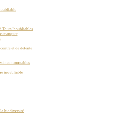
inoubliable
d Tours Inoubliables
pas manquer
s
ncontre et de détente
ues incontournables
re inoubliable
la biodiversité