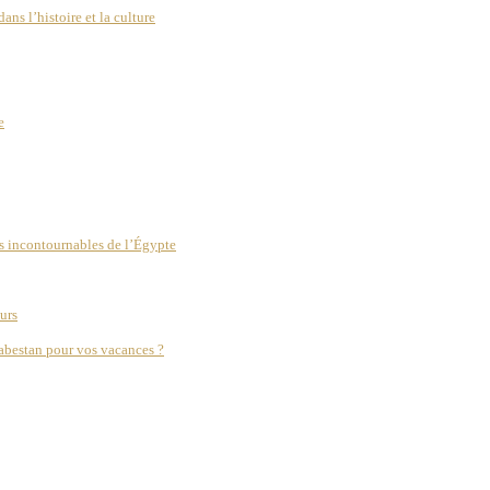
s l’histoire et la culture
e
s incontournables de l’Égypte
urs
abestan pour vos vacances ?