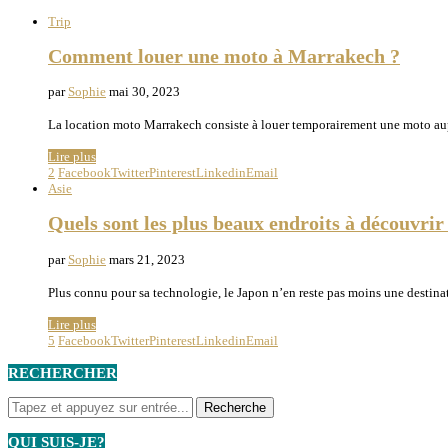
Trip
Comment louer une moto à Marrakech ?
par
Sophie
mai 30, 2023
La location moto Marrakech consiste à louer temporairement une moto aup
Lire plus
2
Facebook
Twitter
Pinterest
Linkedin
Email
Asie
Quels sont les plus beaux endroits à découvrir
par
Sophie
mars 21, 2023
Plus connu pour sa technologie, le Japon n’en reste pas moins une destinat
Lire plus
5
Facebook
Twitter
Pinterest
Linkedin
Email
RECHERCHER
QUI SUIS-JE?