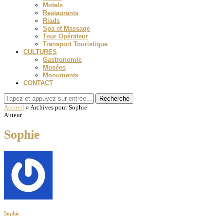
Motels
Restaurants
Riads
Spa et Massage
Tour Opérateur
Transport Touristique
CULTURES
Gastronomie
Musées
Monuments
CONTACT
Recherche
Accueil
»
Archives pour Sophie
Auteur
Sophie
Sophie