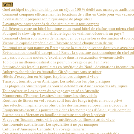
ACTU
Quel archipel tropical choisir pour un séjour 100 % dédié aux massages traditionn
Comment comparer efficacement les locations de villas en Crète pour vos vacanc
5 conseils pour préparer son pique-nique de plage idéal
7 avantages insoupçonnés de choisir un circuit tout compris
5 différences entre un hôtel boutique et un grand hôtel de chaîne pour mieux choi
Pourquoi le slow trip est la meilleure façon de vraiment découvrir un pays ?
Comment choisir son moyen de transport en voyage selon sa destination et son b
Vienne, la capitale impériale où l’histoire se vit à chaque coin de rue
Pourquoi un séjour nature en Bretagne est la cure de jouvence dont vous avez be
Événement corporatif d’exception à Paris : la signature gastronomique du chef 
La passion comme moteur d’excellence dans la restauration événementielle
Top 5 des meilleures destinations pour un voyage de golf en hiver
Stations de ski les plus populaires en Amérique du Nord : destinations incontour
Auberges abordables en Australie: Où séjourner sans se ruiner
Hôtels d’exception en Afrique: Expériences uniques à vivre
Transport touristique en Amérique: Les solutions les plus pratiques
Les plages les plus tranquilles pour se détendre en Asie : escapades idylliques
Tour opérateur: Les experts du voyage organisé en Australie
Monuments d’Europe: Les sites historiques les plus visités
Routines de fitness en vol : rester actif lors des longs trajets en avion privé
Une sélection inspirante des plus belles destinations européennes à découvrir
Équipements essentiels pour un trek dans les montagnes d’Asie : guide complet
3 semaines au Vietnam en famille : itinéraire et budget à prévoir
Voyage en Toscane : entre villages médiévaux, collines et art de vivre
Gastronomie australienne: Les spécialités à ne pas manquer
Cultures d’Amérique Centrale: Un voyage immersif
Croisières pour explorer les fjords norvégiens : une aventure inoubliable