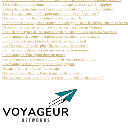
3 îles à découvrir absolument pour un voyage de noces aux Philippines
3 idées de destinations pour passer des moments inoubliables en famille
Quels équipements prendre pour une randonnée en Argentine ?
Quels sont les plus beaux endroits à découvrir au Japon ?
L’importance des moyens de transport écologique dans les déplacements et les v
Découvrir les merveilles du pays durant les vacances au Vietnam
Les différents types de transport touristique disponibles pour vos vacances
Les avantages des tours opérateurs pour organiser vos vacances
Les bienfaits de spa et massage pour le corps et l’esprit
Les Maisons d’hôtes les plus Charmantes de Marrakech
Les meilleurs restaurants pour une soirée gastronomique
Les avantages d’un séjour dans un motel
Les tendances et les astuces pour choisir votre prochain hôtel
Les avantages des auberges pour les voyageurs
Voyage organisé : l’avenir du voyage
Quels sont les différents types d’agence de voyage ?
Quelles sont les astuces pour bien choisir une voiture de voyage ?