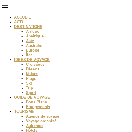
ACCUEIL
ACTU
DESTINATIONS
Afrique
Amérique
Asie
Australie
Europe
Îles
IDEES DE VOYAGE
Croisières
Déserts
Nature
Plage
Ski
Trip
Sport
GUIDE DE VOYAGE
Bons Plans
Equipements
TOURISME
Agence de voyage
Voyage organisé
Auberges
Hôtels