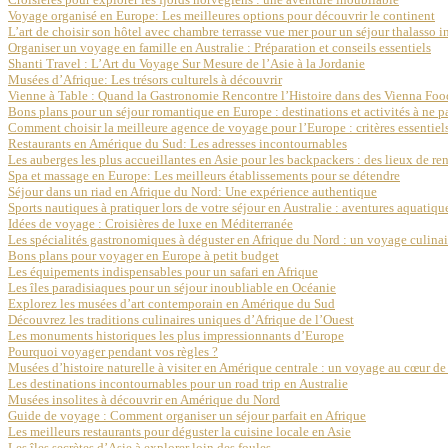
Voyage organisé en Europe: Les meilleures options pour découvrir le continent
L’art de choisir son hôtel avec chambre terrasse vue mer pour un séjour thalasso 
Organiser un voyage en famille en Australie : Préparation et conseils essentiels
Shanti Travel : L’Art du Voyage Sur Mesure de l’Asie à la Jordanie
Musées d’Afrique: Les trésors culturels à découvrir
Vienne à Table : Quand la Gastronomie Rencontre l’Histoire dans des Vienna Foo
Bons plans pour un séjour romantique en Europe : destinations et activités à ne 
Comment choisir la meilleure agence de voyage pour l’Europe : critères essentiel
Restaurants en Amérique du Sud: Les adresses incontournables
Les auberges les plus accueillantes en Asie pour les backpackers : des lieux de re
Spa et massage en Europe: Les meilleurs établissements pour se détendre
Séjour dans un riad en Afrique du Nord: Une expérience authentique
Sports nautiques à pratiquer lors de votre séjour en Australie : aventures aquatiq
Idées de voyage : Croisières de luxe en Méditerranée
Les spécialités gastronomiques à déguster en Afrique du Nord : un voyage culinai
Bons plans pour voyager en Europe à petit budget
Les équipements indispensables pour un safari en Afrique
Les îles paradisiaques pour un séjour inoubliable en Océanie
Explorez les musées d’art contemporain en Amérique du Sud
Découvrez les traditions culinaires uniques d’Afrique de l’Ouest
Les monuments historiques les plus impressionnants d’Europe
Pourquoi voyager pendant vos règles ?
Musées d’histoire naturelle à visiter en Amérique centrale : un voyage au cœur de 
Les destinations incontournables pour un road trip en Australie
Musées insolites à découvrir en Amérique du Nord
Guide de voyage : Comment organiser un séjour parfait en Afrique
Les meilleurs restaurants pour déguster la cuisine locale en Asie
Les îles secrètes d’Asie à explorer loin des foules