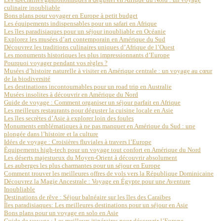
culinaire inoubliable
Bons plans pour voyager en Europe à petit budget
Les équipements indispensables pour un safari en Afrique
Les îles paradisiaques pour un séjour inoubliable en Océanie
Explorez les musées d’art contemporain en Amérique du Sud
Découvrez les traditions culinaires uniques d’Afrique de l’Ouest
Les monuments historiques les plus impressionnants d’Europe
Pourquoi voyager pendant vos règles ?
Musées d’histoire naturelle à visiter en Amérique centrale : un voyage au cœur
de la biodiversité
Les destinations incontournables pour un road trip en Australie
Musées insolites à découvrir en Amérique du Nord
Guide de voyage : Comment organiser un séjour parfait en Afrique
Les meilleurs restaurants pour déguster la cuisine locale en Asie
Les îles secrètes d’Asie à explorer loin des foules
Monuments emblématiques à ne pas manquer en Amérique du Sud : une
plongée dans l’histoire et la culture
Idées de voyage : Croisières fluviales à travers l’Europe
Équipements high-tech pour un voyage tout confort en Amérique du Nord
Les déserts majestueux du Moyen-Orient à découvrir absolument
Les auberges les plus charmantes pour un séjour en Europe
Comment trouver les meilleures offres de vols vers la République Dominicaine
Découvrez la Magie Ancestrale : Voyage en Égypte pour une Aventure
Inoubliable
Destinations de rêve : Séjour balnéaire sur les îles des Caraïbes
Îles paradisiaques: Les meilleures destinations pour un séjour en Asie
Bons plans pour un voyage en solo en Asie
Guide de voyage : Les meilleurs itinéraires pour découvrir l’Europe