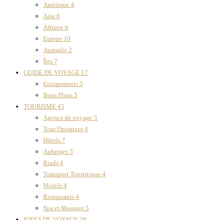
Amérique
4
Asie
6
Afrique
6
Europe
10
Australie
2
Îles
7
GUIDE DE VOYAGE
17
Equipements
5
Bons Plans
5
TOURISME
45
Agence de voyage
5
Tour Opérateur
4
Hôtels
7
Auberges
5
Riads
4
Transport Touristique
4
Motels
4
Restaurants
4
Spa et Massage
5
IDEES DE VOYAGE
39