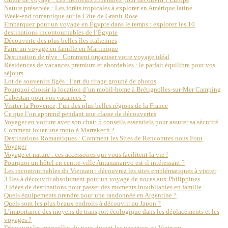
Nature préservée : Les forêts tropicales à explorer en Amérique latine
Week-end romantique sur la Côte de Granit Rose
Embarquez pour un voyage en Égypte dans le temps : explorez les 10
destinations incontournables de l’Égypte
Découverte des plus belles îles italiennes
Faire un voyage en famille en Martinique
Destination de rêve : Comment organiser votre voyage idéal
Résidences de vacances premium et abordables : le parfait équilibre pour vos
séjours
Lot de souvenirs figés : l’art du tirage groupé de photos
Pourquoi choisir la location d’un mobil-home à Brétignolles-sur-Mer Camping
Cabestan pour vos vacances ?
Visiter la Provence, l’un des plus belles régions de la France
Ce que l’on apprend pendant une classe de découvertes
Voyager en voiture avec son chat: 5 conseils essentiels pour assurer sa sécurité
Comment louer une moto à Marrakech ?
Destinations Romantiques : Comment les Sites de Rencontres nous Font
Voyager
Voyage et nature : ces accessoires qui vous facilitent la vie !
Pourquoi un hôtel en centre-ville Antananarivo est-il intéressant ?
Les incontournables du Vietnam : découvrez les sites emblématiques à visiter
3 îles à découvrir absolument pour un voyage de noces aux Philippines
3 idées de destinations pour passer des moments inoubliables en famille
Quels équipements prendre pour une randonnée en Argentine ?
Quels sont les plus beaux endroits à découvrir au Japon ?
L’importance des moyens de transport écologique dans les déplacements et les
voyages ?
Découvrir les merveilles du pays durant les vacances au Vietnam