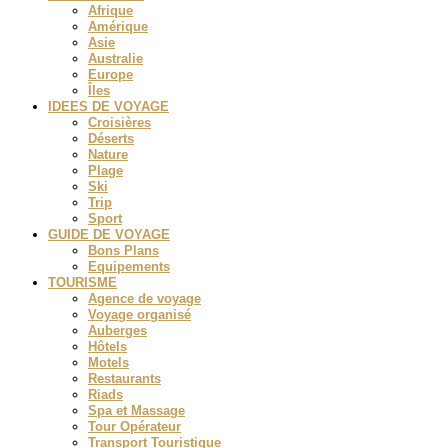
Afrique
Amérique
Asie
Australie
Europe
Îles
IDEES DE VOYAGE
Croisières
Déserts
Nature
Plage
Ski
Trip
Sport
GUIDE DE VOYAGE
Bons Plans
Equipements
TOURISME
Agence de voyage
Voyage organisé
Auberges
Hôtels
Motels
Restaurants
Riads
Spa et Massage
Tour Opérateur
Transport Touristique