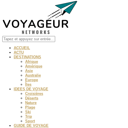
ACCUEIL
ACTU
DESTINATIONS
Afrique
Amérique
Asie
Australie
Europe
Îles
IDEES DE VOYAGE
Croisières
Déserts
Nature
Plage
Ski
Trip
Sport
GUIDE DE VOYAGE