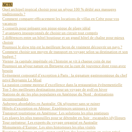
ACTU
Quel archipel tropical choisir pour un séjour 100 % dédié aux massages
traditionnels ?
Comment comparer efficacement les locations de villas en Crète pour vos
vacances
5 conseils pour préparer son pique-nique de plage idéal
7 avantages insoupçonnés de choisir un circuit tout compris
5 différences entre un hôtel boutique et un grand hôtel de chaîne pour mieux
choisir
Pourquoi le slow trip est la meilleure façon de vraiment découvrir un pays ?
Comment choisir son moyen de transport en voyage selon sa destination et son
budget ?
Vienne, la capitale impériale où l’histoire se vit à chaque coin de rue
Pourquoi un séjour nature en Bretagne est la cure de jouvence dont vous avez
besoin
Événement corporatif d’exception à Paris : la signature gastronomique du chef
privé Benjamin Le Moal
La passion comme moteur d’excellence dans la restauration événementielle
Top 5 des meilleures destinations pour un voyage de golf en hiver
Stations de ski les plus populaires en Amérique du Nord : destinations
incontournables
Auberges abordables en Australie: Où séjourner sans se ruiner
Hôtels d’exception en Afrique: Expériences uniques à vivre
Transport touristique en Amérique: Les solutions les plus pratiques
Les plages les plus tranquilles pour se détendre en Asie : escapades idylliques
Tour opérateur: Les experts du voyage organisé en Australie
Monuments d’Europe: Les sites historiques les plus visités
Routines de fitness en vol : rester actif lors des longs trajets en avion privé