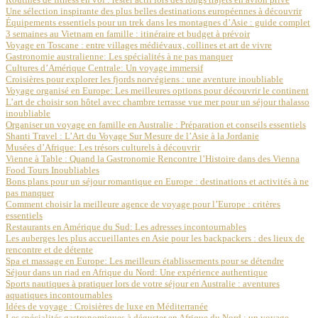
Une sélection inspirante des plus belles destinations européennes à découvrir
Équipements essentiels pour un trek dans les montagnes d’Asie : guide complet
3 semaines au Vietnam en famille : itinéraire et budget à prévoir
Voyage en Toscane : entre villages médiévaux, collines et art de vivre
Gastronomie australienne: Les spécialités à ne pas manquer
Cultures d’Amérique Centrale: Un voyage immersif
Croisières pour explorer les fjords norvégiens : une aventure inoubliable
Voyage organisé en Europe: Les meilleures options pour découvrir le continent
L’art de choisir son hôtel avec chambre terrasse vue mer pour un séjour thalasso
inoubliable
Organiser un voyage en famille en Australie : Préparation et conseils essentiels
Shanti Travel : L’Art du Voyage Sur Mesure de l’Asie à la Jordanie
Musées d’Afrique: Les trésors culturels à découvrir
Vienne à Table : Quand la Gastronomie Rencontre l’Histoire dans des Vienna
Food Tours Inoubliables
Bons plans pour un séjour romantique en Europe : destinations et activités à ne
pas manquer
Comment choisir la meilleure agence de voyage pour l’Europe : critères
essentiels
Restaurants en Amérique du Sud: Les adresses incontournables
Les auberges les plus accueillantes en Asie pour les backpackers : des lieux de
rencontre et de détente
Spa et massage en Europe: Les meilleurs établissements pour se détendre
Séjour dans un riad en Afrique du Nord: Une expérience authentique
Sports nautiques à pratiquer lors de votre séjour en Australie : aventures
aquatiques incontournables
Idées de voyage : Croisières de luxe en Méditerranée
Les spécialités gastronomiques à déguster en Afrique du Nord : un voyage