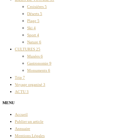
Croisières
5
Déserts
5
Plage
5
Ski
4
Sport
4
Nature
6
CULTURES
25
Musées
6
Gastronomie
9
Monuments
6
Trip
7
Voyage organisé
3
ACTU
3
MENU
Accueil
Publier un article
Annuaire
Mentions Légales